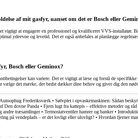
oldelse af mit gasfyr, uanset om det er Bosch eller Gem
er det vigtigt at engagere en professionel og kvalificeret VVS-installatø
 optimal ydeevne og levetid. Det er også anbefales at planlægge regelmæss
fyr, Bosch eller Geminox?
ibetingelser kan variere. Det er vigtigt at læse og forstå de specifikk
at vælge det mærke, der bedst dækker dine behov og giver dig den nødven
 Autoophug Frederiksværk
•
Sølvplet i opvaskemaskinen: Sådan beskytte
 af Den dovne Panda
•
Fjern lugt fra kattepis – effektive metoder og råd
g andre træsamlinger
•
Termostatventiler hamrer og banker
•
Introdukti
ring på vendeplads – er det lovligt eller ulovligt?
•
Hvordan fjerner ma