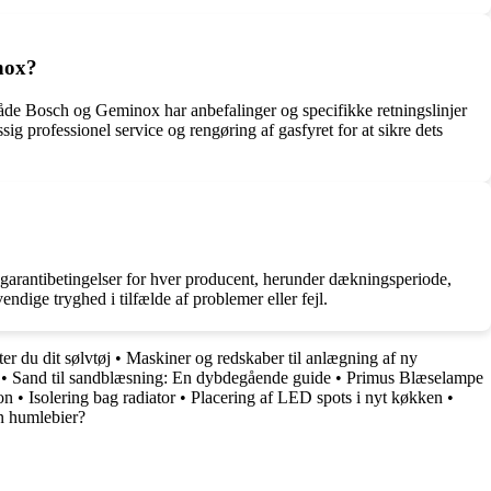
inox?
r. Både Bosch og Geminox har anbefalinger og specifikke retningslinjer
ig professionel service og rengøring af gasfyret for at sikre dets
e garantibetingelser for hver producent, herunder dækningsperiode,
dige tryghed i tilfælde af problemer eller fejl.
r du dit sølvtøj
•
Maskiner og redskaber til anlægning af ny
•
Sand til sandblæsning: En dybdegående guide
•
Primus Blæselampe
on
•
Isolering bag radiator
•
Placering af LED spots i nyt køkken
•
n humlebier?