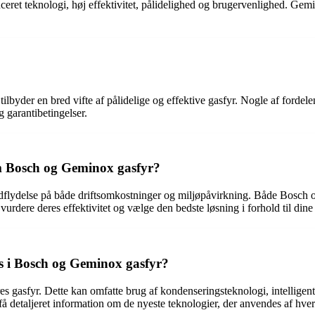
eret teknologi, høj effektivitet, pålidelighed og brugervenlighed. Gemi
yder en bred vifte af pålidelige og effektive gasfyr. Nogle af fordele
 garantibetingelser.
em Bosch og Geminox gasfyr?
 indflydelse på både driftsomkostninger og miljøpåvirkning. Både Bosch o
urdere deres effektivitet og vælge den bedste løsning i forhold til dine
es i Bosch og Geminox gasfyr?
 gasfyr. Dette kan omfatte brug af kondenseringsteknologi, intelligent
 få detaljeret information om de nyeste teknologier, der anvendes af hve