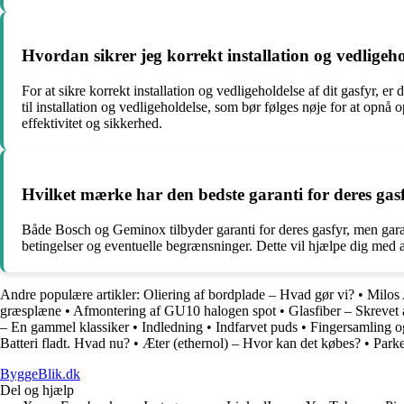
Hvordan sikrer jeg korrekt installation og vedligeh
For at sikre korrekt installation og vedligeholdelse af dit gasfyr, 
til installation og vedligeholdelse, som bør følges nøje for at opnå
effektivitet og sikkerhed.
Hvilket mærke har den bedste garanti for deres gas
Både Bosch og Geminox tilbyder garanti for deres gasfyr, men garant
betingelser og eventuelle begrænsninger. Dette vil hjælpe dig med 
Andre populære artikler:
Oliering af bordplade – Hvad gør vi?
•
Milos
græsplæne
•
Afmontering af GU10 halogen spot
•
Glasfiber – Skrevet
– En gammel klassiker
•
Indledning
•
Indfarvet puds
•
Fingersamling o
Batteri fladt. Hvad nu?
•
Æter (ethernol) – Hvor kan det købes?
•
Parke
ByggeBlik.dk
Del og hjælp