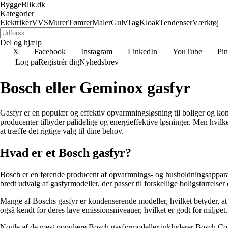
ByggeBlik.dk
Kategorier
Elektriker
VVS
Murer
Tømrer
Maler
Gulv
Tag
Kloak
Tendenser
Værktøj
Del og hjælp
X
Facebook
Instagram
LinkedIn
YouTube
Pin
Log på
Registrér dig
Nyhedsbrev
Bosch eller Geminox gasfyr
Gasfyr er en populær og effektiv opvarmningsløsning til boliger og k
producenter tilbyder pålidelige og energieffektive løsninger. Men hvil
at træffe det rigtige valg til dine behov.
Hvad er et Bosch gasfyr?
Bosch er en førende producent af opvarmnings- og husholdningsapparater
bredt udvalg af gasfyrmodeller, der passer til forskellige boligstørrelse
Mange af Boschs gasfyr er kondenserende modeller, hvilket betyder, at
også kendt for deres lave emissionsniveauer, hvilket er godt for miljøet.
Nogle af de mest populære Bosch gasfyrmodeller inkluderer Bosch Co