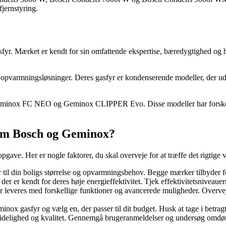
jernstyring.
fyr. Mærket er kendt for sin omfattende ekspertise, bæredygtighed og 
e opvarmningsløsninger. Deres gasfyr er kondenserende modeller, der u
ox FC NEO og Geminox CLIPPER Evo. Disse modeller har forskellige 
lem Bosch og Geminox?
e. Her er nogle faktorer, du skal overveje for at træffe det rigtige v
r til din boligs størrelse og opvarmningsbehov. Begge mærker tilbyder for
r er kendt for deres høje energieffektivitet. Tjek effektivitetsniveauer
everes med forskellige funktioner og avancerede muligheder. Overvej 
x gasfyr og vælg en, der passer til dit budget. Husk at tage i betragt
elighed og kvalitet. Gennemgå brugeranmeldelser og undersøg omdømmet 