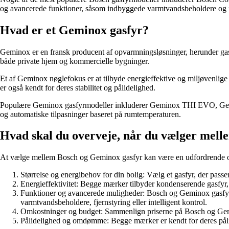
og avancerede funktioner, såsom indbyggede varmtvandsbeholdere og f
Hvad er et Geminox gasfyr?
Geminox er en fransk producent af opvarmningsløsninger, herunder gas
både private hjem og kommercielle bygninger.
Et af Geminox nøglefokus er at tilbyde energieffektive og miljøvenlig
er også kendt for deres stabilitet og pålidelighed.
Populære Geminox gasfyrmodeller inkluderer Geminox THI EVO, Gemin
og automatiske tilpasninger baseret på rumtemperaturen.
Hvad skal du overveje, når du vælger mel
At vælge mellem Bosch og Geminox gasfyr kan være en udfordrende opgav
Størrelse og energibehov for din bolig: Vælg et gasfyr, der passe
Energieffektivitet: Begge mærker tilbyder kondenserende gasfyr, de
Funktioner og avancerede muligheder: Bosch og Geminox gasfyr l
varmtvandsbeholdere, fjernstyring eller intelligent kontrol.
Omkostninger og budget: Sammenlign priserne på Bosch og Gemino
Pålidelighed og omdømme: Begge mærker er kendt for deres pålid