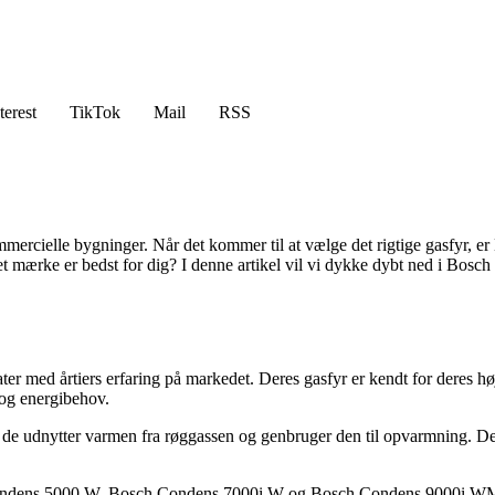
terest
TikTok
Mail
RSS
ommercielle bygninger. Når det kommer til at vælge det rigtige gasfy
ket mærke er bedst for dig? I denne artikel vil vi dykke dybt ned i Bo
 med årtiers erfaring på markedet. Deres gasfyr er kendt for deres høje
r og energibehov.
 de udnytter varmen fra røggassen og genbruger den til opvarmning. De
ndens 5000 W, Bosch Condens 7000i W og Bosch Condens 9000i WM. Diss