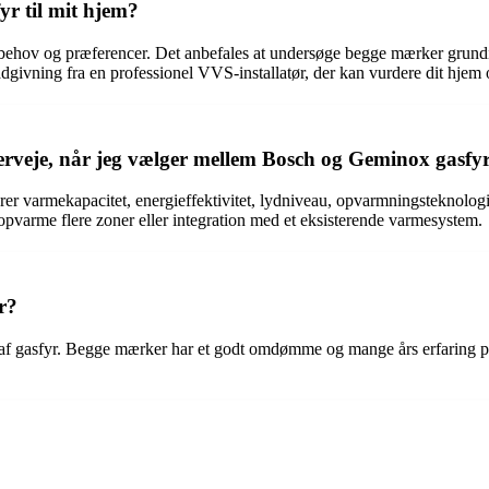
r til mit hjem?
hov og præferencer. Det anbefales at undersøge begge mærker grundigt,
ivning fra en professionel VVS-installatør, der kan vurdere dit hjem o
overveje, når jeg vælger mellem Bosch og Geminox gasfy
derer varmekapacitet, energieffektivitet, lydniveau, opvarmningsteknolo
t opvarme flere zoner eller integration med et eksisterende varmesystem.
r?
af gasfyr. Begge mærker har et godt omdømme og mange års erfaring på