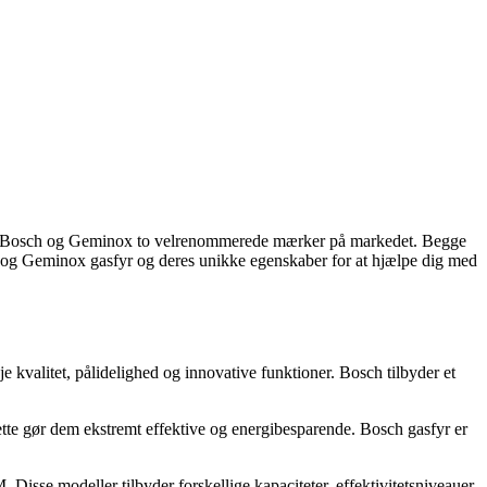
r, er Bosch og Geminox to velrenommerede mærker på markedet. Begge
sch og Geminox gasfyr og deres unikke egenskaber for at hjælpe dig med
 kvalitet, pålidelighed og innovative funktioner. Bosch tilbyder et
tte gør dem ekstremt effektive og energibesparende. Bosch gasfyr er
e modeller tilbyder forskellige kapaciteter, effektivitetsniveauer