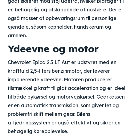
godt isoleret mod støj udefra, hvilket bidrager til
en behagelig og afslappende atmosfære. Der er
også masser af opbevaringsrum til personlige
ejendele, såsom kopholder, handskerum og
armlæn.
Ydeevne og motor
Chevrolet Epica 2.5 LT Aut er udstyret med en
kraftfuld 2,5-liters benzinmotor, der leverer
imponerende ydeevne. Motoren producerer
tilstrækkelig kraft til glat acceleration og er ideel
til både bykørsel og motorvejskørsel. Gearkassen
er en automatisk transmission, som giver let og
problemfri skift mellem gear. Bilens
affjedringssystem er også effektivt og sikrer en
behagelig køreoplevelse.