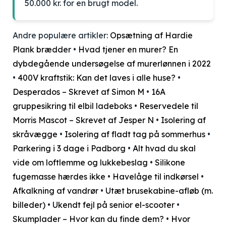
50.000 kr. for en brugt model.
Andre populære artikler:
Opsætning af Hardie
Plank brædder
•
Hvad tjener en murer? En
dybdegående undersøgelse af murerlønnen i 2022
•
400V kraftstik: Kan det laves i alle huse?
•
Desperados – Skrevet af Simon M
•
16A
gruppesikring til elbil ladeboks
•
Reservedele til
Morris Mascot – Skrevet af Jesper N
•
Isolering af
skråvægge
•
Isolering af fladt tag på sommerhus
•
Parkering i 3 dage i Padborg
•
Alt hvad du skal
vide om loftlemme og lukkebeslag
•
Silikone
fugemasse hærdes ikke
•
Havelåge til indkørsel
•
Afkalkning af vandrør
•
Utæt brusekabine-afløb (m.
billeder)
•
Ukendt fejl på senior el-scooter
•
Skumplader – Hvor kan du finde dem?
•
Hvor