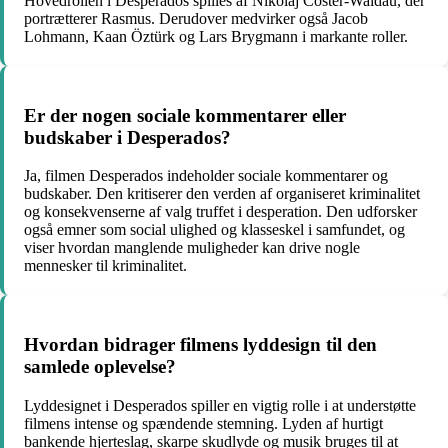
Hovedrollen i Desperados spilles af Nikolaj Coster-Waldau, der
portrætterer Rasmus. Derudover medvirker også Jacob
Lohmann, Kaan Öztürk og Lars Brygmann i markante roller.
Er der nogen sociale kommentarer eller
budskaber i Desperados?
Ja, filmen Desperados indeholder sociale kommentarer og
budskaber. Den kritiserer den verden af organiseret kriminalitet
og konsekvenserne af valg truffet i desperation. Den udforsker
også emner som social ulighed og klasseskel i samfundet, og
viser hvordan manglende muligheder kan drive nogle
mennesker til kriminalitet.
Hvordan bidrager filmens lyddesign til den
samlede oplevelse?
Lyddesignet i Desperados spiller en vigtig rolle i at understøtte
filmens intense og spændende stemning. Lyden af ​​hurtigt
bankende hjerteslag, skarpe skudlyde og musik bruges til at