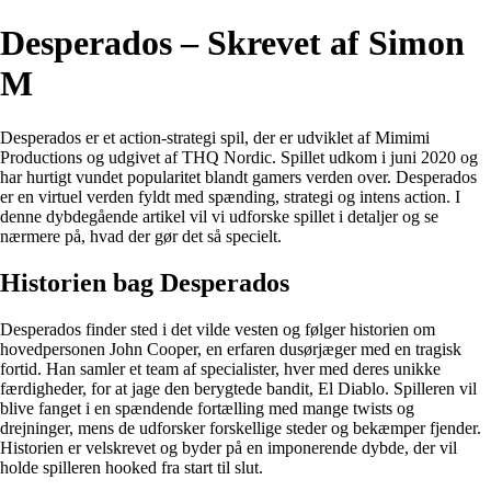
Desperados – Skrevet af Simon
M
Desperados er et action-strategi spil, der er udviklet af Mimimi
Productions og udgivet af THQ Nordic. Spillet udkom i juni 2020 og
har hurtigt vundet popularitet blandt gamers verden over. Desperados
er en virtuel verden fyldt med spænding, strategi og intens action. I
denne dybdegående artikel vil vi udforske spillet i detaljer og se
nærmere på, hvad der gør det så specielt.
Historien bag Desperados
Desperados finder sted i det vilde vesten og følger historien om
hovedpersonen John Cooper, en erfaren dusørjæger med en tragisk
fortid. Han samler et team af specialister, hver med deres unikke
færdigheder, for at jage den berygtede bandit, El Diablo. Spilleren vil
blive fanget i en spændende fortælling med mange twists og
drejninger, mens de udforsker forskellige steder og bekæmper fjender.
Historien er velskrevet og byder på en imponerende dybde, der vil
holde spilleren hooked fra start til slut.