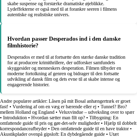
skabe suspense og forstærke dramatiske øjeblikke.
Lydeffekterne er også med til at forankre seeren i filmens
autentiske og realistiske univers.
Hvordan passer Desperados ind i den danske
filmhistorie?
Desperados er med til at fortsætte den stærke danske tradition
for at producere krimithrillere, der udforsker samfundets
skyggesider og menneskers desperation. Filmen tilbyder en
moderne fortolkning af genren og bidrager til den fortsatte
udvikling af dansk film og dets evne til at skabe intense og
engagerende historier.
Andre populære artikler:
Låsen på mit Bosal anhængertræk er groet
fast!
•
Vurdering af om en væg er bærende eller ej
•
Tunnel? Bro?
mellem Holland og England
•
Veluxvindue – udveksling over to spær
•
Introduktion
•
Hvordan sætter man filt op?
•
Tilbygning: En
omfattende guide til pris og gør-det-selv muligheder
•
Hjælp til dobbelt
korrespondanceafbryder
•
Den omfattende guide til en have traktor
•
Akustikplader ovenpå gipsloft: En dybdegående guide
•
Utæt