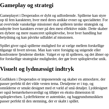
Gameplay og strategi
Gameplayet i Desperados er dybt og udfordrende. Spillerne kan styre
op til fem karakterer, hver med deres unikke evner og specialiteter. For
at overvinde vanskelige missioner skal spilleren tænke strategisk og
udnytte hver karakters evner på den mest effektive måde. Dette skaber
en dybere og mere nuanceret spiloplevelse, hvor hver handling har
betydning og kan påvirke udfaldet af missionen.
Spillet giver også spillerne mulighed for at vælge mellem forskellige
tilgange til hvert niveau. Man kan være forsigtig og snigende eller
konfrontere fjenderne direkte. Valget er op til spilleren, og det åbner op
for forskellige strategiske muligheder, der gør hver spiloplevelse unik.
Visuelt og lydmæssigt indtryk
Grafikken i Desperados er imponerende og skaber en atmosfære, der
passer perfekt til det vilde vesten tema. Detaljerne er i top, og
områderne er smukt designet med et væld af små detaljer. Lyddesignet
er også bemærkelsesværdigt og tilføjer en ekstra dimension til
spiloplevelsen. Lydeffekterne er autentiske, og baggrundsmusikken
passer perfekt til den stemning, der er skabt i spillet.