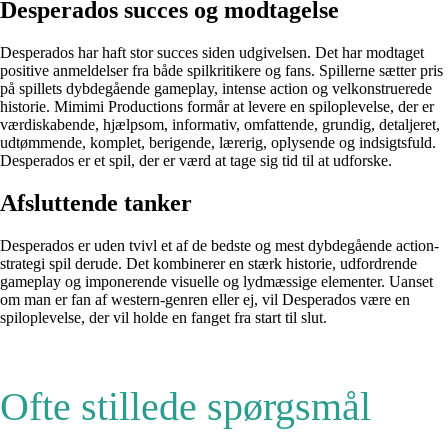
Desperados succes og modtagelse
Desperados har haft stor succes siden udgivelsen. Det har modtaget
positive anmeldelser fra både spilkritikere og fans. Spillerne sætter pris
på spillets dybdegående gameplay, intense action og velkonstruerede
historie. Mimimi Productions formår at levere en spiloplevelse, der er
værdiskabende, hjælpsom, informativ, omfattende, grundig, detaljeret,
udtømmende, komplet, berigende, lærerig, oplysende og indsigtsfuld.
Desperados er et spil, der er værd at tage sig tid til at udforske.
Afsluttende tanker
Desperados er uden tvivl et af de bedste og mest dybdegående action-
strategi spil derude. Det kombinerer en stærk historie, udfordrende
gameplay og imponerende visuelle og lydmæssige elementer. Uanset
om man er fan af western-genren eller ej, vil Desperados være en
spiloplevelse, der vil holde en fanget fra start til slut.
Ofte stillede spørgsmål