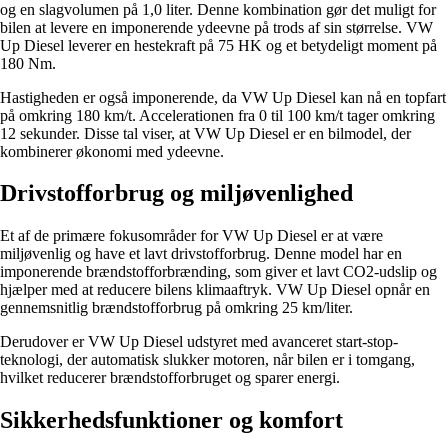
og en slagvolumen på 1,0 liter. Denne kombination gør det muligt for
bilen at levere en imponerende ydeevne på trods af sin størrelse. VW
Up Diesel leverer en hestekraft på 75 HK og et betydeligt moment på
180 Nm.
Hastigheden er også imponerende, da VW Up Diesel kan nå en topfart
på omkring 180 km/t. Accelerationen fra 0 til 100 km/t tager omkring
12 sekunder. Disse tal viser, at VW Up Diesel er en bilmodel, der
kombinerer økonomi med ydeevne.
Drivstofforbrug og miljøvenlighed
Et af de primære fokusområder for VW Up Diesel er at være
miljøvenlig og have et lavt drivstofforbrug. Denne model har en
imponerende brændstofforbrænding, som giver et lavt CO2-udslip og
hjælper med at reducere bilens klimaaftryk. VW Up Diesel opnår en
gennemsnitlig brændstofforbrug på omkring 25 km/liter.
Derudover er VW Up Diesel udstyret med avanceret start-stop-
teknologi, der automatisk slukker motoren, når bilen er i tomgang,
hvilket reducerer brændstofforbruget og sparer energi.
Sikkerhedsfunktioner og komfort