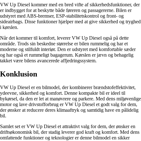
VW Up Diesel kommer med en bred vifte af sikkerhedsfunktioner, der
er indbygget for at beskytte både føreren og passagererne. Bilen er
udstyret med ABS-bremser, ESP-stabilitetskontrol og front- og
sideairbags. Disse funktioner hjælper med at give sikkerhed og tryghed
i kørslen.
Når det kommer til komfort, leverer VW Up Diesel også på dette
område. Trods sin beskedne størrelse er bilen rummelig og har et
moderne og stilfuldt interiør. Den er udstyret med komfortable sæder
og har også et rummeligt bagagerum. Kørslen er jævn og behagelig
takket være bilens avancerede affjedringssystem.
Konklusion
VW Up Diesel er en bilmodel, der kombinerer brændstofeffektivitet,
ydeevne, sikkerhed og komfort. Denne kompakte bil er ideel til
bykørsel, da den er let at manøvrere og parkere. Med dens miljøvenlige
motor og lave drivstofforbrug er VW Up Diesel et godt valg for dem,
der ønsker at reducere deres klimaaftryk og samtidig have en pålidelig
bil.
Samlet set er VW Up Diesel et attraktivt valg for dem, der ønsker en
driftsøkonomisk bil, der stadig leverer god kraft og komfort. Med dens
omfattende funktioner og teknologier er denne bilmodel en sikker