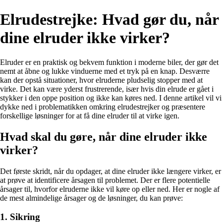
Elrudestrejke: Hvad gør du, når
dine elruder ikke virker?
Elruder er en praktisk og bekvem funktion i moderne biler, der gør det
nemt at åbne og lukke vinduerne med et tryk på en knap. Desværre
kan der opstå situationer, hvor elruderne pludselig stopper med at
virke. Det kan være yderst frustrerende, især hvis din elrude er gået i
stykker i den oppe position og ikke kan køres ned. I denne artikel vil vi
dykke ned i problematikken omkring elrudestrejker og præsentere
forskellige løsninger for at få dine elruder til at virke igen.
Hvad skal du gøre, når dine elruder ikke
virker?
Det første skridt, når du opdager, at dine elruder ikke længere virker, er
at prøve at identificere årsagen til problemet. Der er flere potentielle
årsager til, hvorfor elruderne ikke vil køre op eller ned. Her er nogle af
de mest almindelige årsager og de løsninger, du kan prøve:
1. Sikring