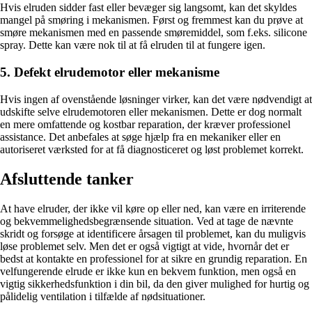
Hvis elruden sidder fast eller bevæger sig langsomt, kan det skyldes
mangel på smøring i mekanismen. Først og fremmest kan du prøve at
smøre mekanismen med en passende smøremiddel, som f.eks. silicone
spray. Dette kan være nok til at få elruden til at fungere igen.
5. Defekt elrudemotor eller mekanisme
Hvis ingen af ovenstående løsninger virker, kan det være nødvendigt at
udskifte selve elrudemotoren eller mekanismen. Dette er dog normalt
en mere omfattende og kostbar reparation, der kræver professionel
assistance. Det anbefales at søge hjælp fra en mekaniker eller en
autoriseret værksted for at få diagnosticeret og løst problemet korrekt.
Afsluttende tanker
At have elruder, der ikke vil køre op eller ned, kan være en irriterende
og bekvemmelighedsbegrænsende situation. Ved at tage de nævnte
skridt og forsøge at identificere årsagen til problemet, kan du muligvis
løse problemet selv. Men det er også vigtigt at vide, hvornår det er
bedst at kontakte en professionel for at sikre en grundig reparation. En
velfungerende elrude er ikke kun en bekvem funktion, men også en
vigtig sikkerhedsfunktion i din bil, da den giver mulighed for hurtig og
pålidelig ventilation i tilfælde af nødsituationer.