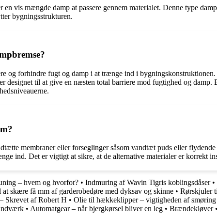
n vis mængde damp at passere gennem materialet. Denne type dampspærr
tter bygningsstrukturen.
dampbremse?
 og forhindre fugt og damp i at trænge ind i bygningskonstruktionen. 
r designet til at give en næsten total barriere mod fugtighed og damp.
ghedsniveauerne.
rum?
andtætte membraner eller forseglinger såsom vandtæt puds eller flydende
ge ind. Det er vigtigt at sikre, at de alternative materialer er korrekt 
uning – hvem og hvorfor?
•
Indmuring af Wavin Tigris koblingsdåser
•
l at skære få mm af garderobedøre med dyksav og skinne
•
Rørskjuler 
– Skrevet af Robert H
•
Olie til hækkeklipper – vigtigheden af smøring
vandværk
•
Automatgear – når bjergkørsel bliver en leg
•
Brændekløver