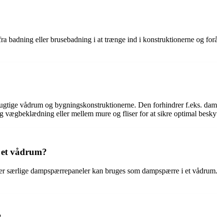
ra badning eller brusebadning i at trænge ind i konstruktionerne og fo
ugtige vådrum og bygningskonstruktionerne. Den forhindrer f.eks. damp 
g vægbeklædning eller mellem mure og fliser for at sikre optimal beskyt
 et vådrum?
r særlige dampspærrepaneler kan bruges som dampspærre i et vådrum. Det