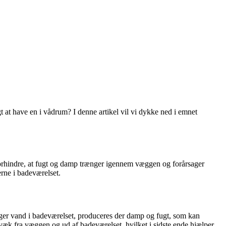
t have en i vådrum? I denne artikel vil vi dykke ned i emnet
orhindre, at fugt og damp trænger igennem væggen og forårsager
erne i badeværelset.
uger vand i badeværelset, produceres der damp og fugt, som kan
æk fra væggen og ud af badeværelset, hvilket i sidste ende hjælper