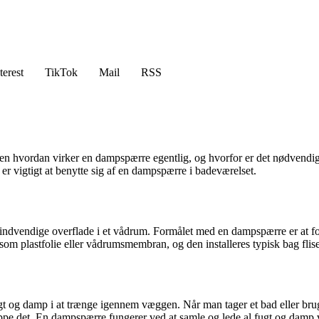
terest
TikTok
Mail
RSS
hvordan virker en dampspærre egentlig, og hvorfor er det nødvendigt a
er vigtigt at benytte sig af en dampspærre i badeværelset.
indvendige overflade i et vådrum. Formålet med en dampspærre er at f
åsom plastfolie eller vådrumsmembran, og den installeres typisk bag flis
ugt og damp i at trænge igennem væggen. Når man tager et bad eller br
pe det. En dampspærre fungerer ved at samle og lede al fugt og damp v