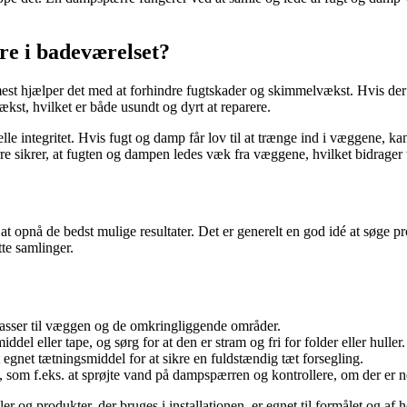
re i badeværelset?
mest hjælper det med at forhindre fugtskader og skimmelvækst. Hvis der 
st, hvilket er både usundt og dyrt at reparere.
e integritet. Hvis fugt og damp får lov til at trænge ind i væggene, kan
sikrer, at fugten og dampen ledes væk fra væggene, hvilket bidrager til
t opnå de bedst mulige resultater. Det er generelt en god idé at søge pro
te samlinger.
passer til væggen og de omkringliggende områder.
l eller tape, og sørg for at den er stram og fri for folder eller huller.
egnet tætningsmiddel for at sikre en fuldstændig tæt forsegling.
t, som f.eks. at sprøjte vand på dampspærren og kontrollere, om der er 
er og produkter, der bruges i installationen, er egnet til formålet og af hø