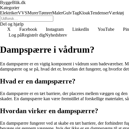
ByggeBlik.dk
Kategorier
Elektriker
VVS
Murer
Tømrer
Maler
Gulv
Tag
Kloak
Tendenser
Værktøj
Del og hjælp
X
Facebook
Instagram
LinkedIn
YouTube
Pin
Log på
Registrér dig
Nyhedsbrev
Dampspærre i vådrum?
En dampspærre er en vigtig komponent i vådrum som badeværelser. Men 
dampspærre og se på, hvad det er, hvordan det fungerer, og hvorfor det 
Hvad er en dampspærre?
En dampspærre er en tæt barriere, der placeres mellem væggen og den 
skader. En dampspærre kan være fremstillet af forskellige materialer, s
Hvordan virker en dampspærre?
En dampspærre fungerer ved at skabe en tæt barriere, der forhindrer f
bevæge sig gennem væggene, hvis der ikke er en dampspærre til at stop