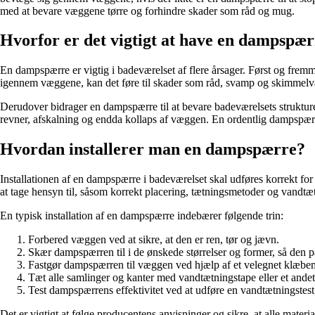
med at bevare væggene tørre og forhindre skader som råd og mug.
Hvorfor er det vigtigt at have en dampspær
En dampspærre er vigtig i badeværelset af flere årsager. Først og frem
igennem væggene, kan det føre til skader som råd, svamp og skimmelvæk
Derudover bidrager en dampspærre til at bevare badeværelsets strukturell
revner, afskalning og endda kollaps af væggen. En ordentlig dampspærre 
Hvordan installerer man en dampspærre?
Installationen af en dampspærre i badeværelset skal udføres korrekt for a
at tage hensyn til, såsom korrekt placering, tætningsmetoder og vandtæt
En typisk installation af en dampspærre indebærer følgende trin:
Forbered væggen ved at sikre, at den er ren, tør og jævn.
Skær dampspærren til i de ønskede størrelser og former, så den 
Fastgør dampspærren til væggen ved hjælp af et velegnet klæbemidde
Tæt alle samlinger og kanter med vandtætningstape eller et andet 
Test dampspærrens effektivitet ved at udføre en vandtætningstes
Det er vigtigt at følge producentens anvisninger og sikre, at alle material