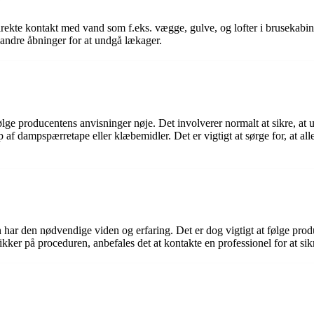
?
rekte kontakt med vand som f.eks. vægge, gulve, og lofter i brusekabiner
andre åbninger for at undgå lækager.
lge producentens anvisninger nøje. Det involverer normalt at sikre, at u
 af dampspærretape eller klæbemidler. Det er vigtigt at sørge for, at al
n har den nødvendige viden og erfaring. Det er dog vigtigt at følge pro
ker på proceduren, anbefales det at kontakte en professionel for at sikre