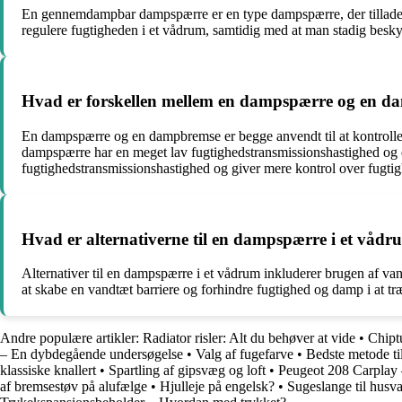
En gennemdampbar dampspærre er en type dampspærre, der tillader e
regulere fugtigheden i et vådrum, samtidig med at man stadig besky
Hvad er forskellen mellem en dampspærre og en 
En dampspærre og en dampbremse er begge anvendt til at kontrollere
dampspærre har en meget lav fugtighedstransmissionshastighed og e
fugtighedstransmissionshastighed og giver mere kontrol over fugti
Hvad er alternativerne til en dampspærre i et våd
Alternativer til en dampspærre i et vådrum inkluderer brugen af ​​v
at skabe en vandtæt barriere og forhindre fugtighed og damp i at træn
Andre populære artikler:
Radiator risler: Alt du behøver at vide
•
Chipt
– En dybdegående undersøgelse
•
Valg af fugefarve
•
Bedste metode ti
klassiske knallert
•
Spartling af gipsvæg og loft
•
Peugeot 208 Carplay 
af bremsestøv på alufælge
•
Hjulleje på engelsk?
•
Sugeslange til hus