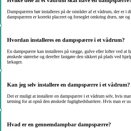
Hvilke dele af et vådrum skal have en dampspærre
Dampspærren bør installeres på de områder af et vådrum, der er i di
dampspærren er korrekt placeret og forseglet omkring dræn, rør og 
Hvordan installeres en dampspærre i et vådrum?
En dampspærre kan installeres på vægge, gulve eller lofter ved at fø
ønskede størrelse og derefter fastgøre den sikkert på plads ved hjælp
lækager.
Kan jeg selv installere en dampspærre i et vådrum?
Det er muligt at installere en dampspærre i et vådrum selv, hvis ma
tætning for at opnå den ønskede fugtighedsbarriere. Hvis man er usik
Hvad er en gennemdampbar dampspærre?