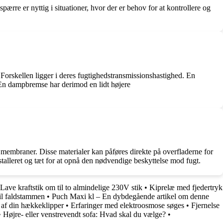
e er nyttig i situationer, hvor der er behov for at kontrollere og
Forskellen ligger i deres fugtighedstransmissionshastighed. En
 En dampbremse har derimod en lidt højere
 membraner. Disse materialer kan påføres direkte på overfladerne for
installeret og tæt for at opnå den nødvendige beskyttelse mod fugt.
Lave kraftstik om til to almindelige 230V stik
•
Kiprelæ med fjedertryk
til faldstammen
•
Puch Maxi kl – En dybdegående artikel om denne
 af din hækkeklipper
•
Erfaringer med elektroosmose søges
•
Fjernelse
•
Højre- eller venstrevendt sofa: Hvad skal du vælge?
•