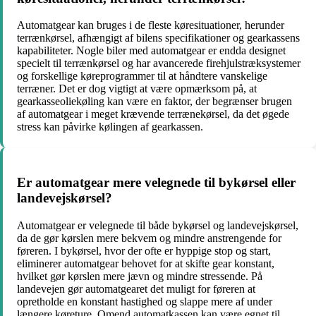
Automatgear kan bruges i de fleste køresituationer, herunder
terrænkørsel, afhængigt af bilens specifikationer og gearkassens
kapabiliteter. Nogle biler med automatgear er endda designet
specielt til terrænkørsel og har avancerede firehjulstræksystemer
og forskellige køreprogrammer til at håndtere vanskelige
terræner. Det er dog vigtigt at være opmærksom på, at
gearkasseoliekøling kan være en faktor, der begrænser brugen
af automatgear i meget krævende terrænekørsel, da det øgede
stress kan påvirke kølingen af gearkassen.
Er automatgear mere velegnede til bykørsel eller
landevejskørsel?
Automatgear er velegnede til både bykørsel og landevejskørsel,
da de gør kørslen mere bekvem og mindre anstrengende for
føreren. I bykørsel, hvor der ofte er hyppige stop og start,
eliminerer automatgear behovet for at skifte gear konstant,
hvilket gør kørslen mere jævn og mindre stressende. På
landevejen gør automatgearet det muligt for føreren at
opretholde en konstant hastighed og slappe mere af under
længere køreture. Omend automatkassen kan være egnet til