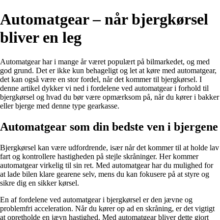
Automatgear – når bjergkørsel
bliver en leg
Automatgear har i mange år været populært på bilmarkedet, og med
god grund. Det er ikke kun behageligt og let at køre med automatgear,
det kan også være en stor fordel, når det kommer til bjergkørsel. I
denne artikel dykker vi ned i fordelene ved automatgear i forhold til
bjergkørsel og hvad du bør være opmærksom på, når du kører i bakker
eller bjerge med denne type gearkasse.
Automatgear som din bedste ven i bjergene
Bjergkørsel kan være udfordrende, især når det kommer til at holde lav
fart og kontrollere hastigheden på stejle skråninger. Her kommer
automatgear virkelig til sin ret. Med automatgear har du mulighed for
at lade bilen klare gearene selv, mens du kan fokusere på at styre og
sikre dig en sikker kørsel.
En af fordelene ved automatgear i bjergkørsel er den jævne og
problemfri acceleration. Når du kører op ad en skråning, er det vigtigt
at opretholde en jævn hastighed. Med automatgear bliver dette gjort