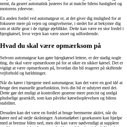
nemt, da gearet automatisk justeres for at matche bilens hastighed og
motorens ydeevne.
En anden fordel ved automatgear er, at det giver dig mulighed for at
fokusere mere på vejen og omgivelserne, i stedet for at bekymre dig
om at skifte gear i de rigtige øjeblikke. Dette kan være en stor fordel i
bjergkørsel, hvor vejen kan være snoet og udfordrende.
Hvad du skal være opmærksom på
Selvom automatgear kan gøre bjergkørsel lettere, er der stadig nogle
ting, du skal være opmærksom på for at sikre en sikker kørsel. Det er
vigtigt at være opmærksom på, hvordan din bil reagerer på skiftende
vejforhold og hældninger.
Når du kører i bjergene med automatgear, kan det være en god idé at
bruge den manuelle gearfunktion, hvis din bil er udstyret med det.
Dette gør det muligt at kontrollere gearene mere præcist og undgå
pludselige gearskift, som kan påvirke kørselsoplevelsen og bilens
stabilitet.
Desuden kan det være en fordel at bruge bremserne aktivt, når du
kører ned ad stejle skråninger. Automatløbet i gearkassen kan hjælpe
med at bremse bilen ned, men det kan være nødvendigt at supplere