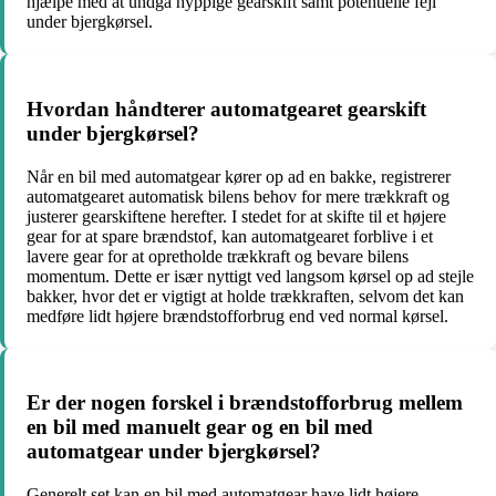
hjælpe med at undgå hyppige gearskift samt potentielle fejl
under bjergkørsel.
Hvordan håndterer automatgearet gearskift
under bjergkørsel?
Når en bil med automatgear kører op ad en bakke, registrerer
automatgearet automatisk bilens behov for mere trækkraft og
justerer gearskiftene herefter. I stedet for at skifte til et højere
gear for at spare brændstof, kan automatgearet forblive i et
lavere gear for at opretholde trækkraft og bevare bilens
momentum. Dette er især nyttigt ved langsom kørsel op ad stejle
bakker, hvor det er vigtigt at holde trækkraften, selvom det kan
medføre lidt højere brændstofforbrug end ved normal kørsel.
Er der nogen forskel i brændstofforbrug mellem
en bil med manuelt gear og en bil med
automatgear under bjergkørsel?
Generelt set kan en bil med automatgear have lidt højere