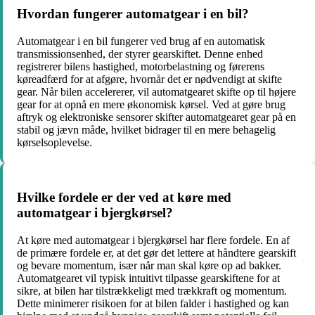
Hvordan fungerer automatgear i en bil?
Automatgear i en bil fungerer ved brug af en automatisk
transmissionsenhed, der styrer gearskiftet. Denne enhed
registrerer bilens hastighed, motorbelastning og førerens
køreadfærd for at afgøre, hvornår det er nødvendigt at skifte
gear. Når bilen accelererer, vil automatgearet skifte op til højere
gear for at opnå en mere økonomisk kørsel. Ved at gøre brug
aftryk og elektroniske sensorer skifter automatgearet gear på en
stabil og jævn måde, hvilket bidrager til en mere behagelig
kørselsoplevelse.
Hvilke fordele er der ved at køre med
automatgear i bjergkørsel?
At køre med automatgear i bjergkørsel har flere fordele. En af
de primære fordele er, at det gør det lettere at håndtere gearskift
og bevare momentum, især når man skal køre op ad bakker.
Automatgearet vil typisk intuitivt tilpasse gearskiftene for at
sikre, at bilen har tilstrækkeligt med trækkraft og momentum.
Dette minimerer risikoen for at bilen falder i hastighed og kan