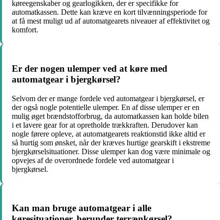
køreegenskaber og gearlogikken, der er specifikke for
automatkassen. Dette kan kræve en kort tilvænningsperiode for
at få mest muligt ud af automatgearets niveauer af effektivitet og
komfort.
Er der nogen ulemper ved at køre med
automatgear i bjergkørsel?
Selvom der er mange fordele ved automatgear i bjergkørsel, er
der også nogle potentielle ulemper. En af disse ulemper er en
mulig øget brændstofforbrug, da automatkassen kan holde bilen
i et lavere gear for at opretholde trækkraften. Derudover kan
nogle førere opleve, at automatgearets reaktionstid ikke altid er
så hurtig som ønsket, når der kræves hurtige gearskift i ekstreme
bjergkørselsituationer. Disse ulemper kan dog være minimale og
opvejes af de overordnede fordele ved automatgear i
bjergkørsel.
Kan man bruge automatgear i alle
køresituationer, herunder terrænkørsel?