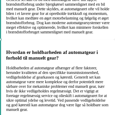
brændstofforbrug under bjergkørsel sammenlignet med en bil
med manuelt gear. Dette skyldes, at automatgearet ofte vil holde
bilen i et lavere gear for at opretholde trækkraft og momentum,
hvilket kan medføre en øget motorbelastning og følgelig et øget
brændstofforbrug. Dog kan moderne automatgearsystemer være
meget effektive og optimerede, hvilket kan minimere forskellen
i brændstofforbruget sammenlignet med manuelt gear.
Hvordan er holdbarheden af automatgear i
forhold til manuelt gear?
Holdbarheden af automatgear afhænger af flere faktorer,
herunder kvaliteten af den specifikke transmissionsenhed,
vedligeholdelse af gearkassen og kørestil. Generelt set kan
automatgear være mere komplekse og derfor potentielt mere
sårbare over for mekaniske problemer end manuelt gear, især
hvis de ikke vedligeholdes regelmæssigt. Det er vigtigt at
foretage regelmæssig service og olieskift i automatgearet for at
sikre optimal ydelse og levetid. Ved passende vedligeholdelse
og god kørestil kan automatgear dog være lige så holdbare som
manuelt gear.