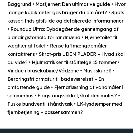
Baggrund
•
Mosfjerner: Den ultimative guide
•
Hvor
mange kubikmeter gas bruger du om året?
•
Spots
kasser: Indsigtsfulde og detaljerede informationer
•
Roundup Ultra: Dybdegående gennemgang af
blandingsforhold for landmænd
•
Hjørnetoilet til
væghængt toilet
•
Rense luftmængdemåler-
kontaktrens
•
Skrot-pris UDEN PLADER – Hvad skal
du vide?
•
Hjulmøtrikker til stålfælge 15 tommer
•
Vindue i brusekabine/Vådzone
•
Mus i skuret!
•
Berøringsfri armatur til badeværelset – En
omfattende guide
•
Fjernaflæsning af vandmåler i
sommerhus
•
Flagstangssokkel, skal den males?
•
Fuske bundventil i håndvask
•
LK-lysdæmper med
fjernbetjening – passer sammen?