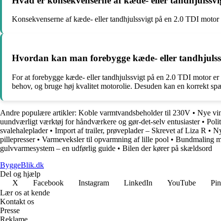
Hvad er konsekvenserne af kæde- eller tandhjulssv
Konsekvenserne af kæde- eller tandhjulssvigt på en 2.0 TDI motor kan
Hvordan kan man forebygge kæde- eller tandhjulss
For at forebygge kæde- eller tandhjulssvigt på en 2.0 TDI motor er d
behov, og bruge høj kvalitet motorolie. Desuden kan en korrekt s
Andre populære artikler:
Koble varmtvandsbeholder til 230V
•
Nye vi
uundværligt værktøj for håndværkere og gør-det-selv entusiaster
•
Poli
svalehaleplader
•
Import af trailer, prøveplader – Skrevet af Liza R
•
Ny
pillepresser
•
Varmeveksler til opvarmning af lille pool
•
Bundmaling m
gulvvarmesystem – en udførlig guide
•
Bilen der kører på skældsord
ByggeBlik.dk
Del og hjælp
X
Facebook
Instagram
LinkedIn
YouTube
Pin
Lær os at kende
Kontakt os
Presse
Reklame