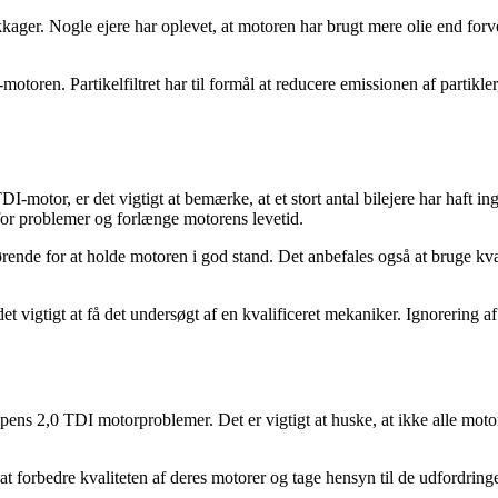
ger. Nogle ejere har oplevet, at motoren har brugt mere olie end forvente
otoren. Partikelfiltret har til formål at reducere emissionen af partikle
otor, er det vigtigt at bemærke, at et stort antal bilejere har haft i
for problemer og forlænge motorens levetid.
rende for at holde motoren i god stand. Det anbefales også at bruge kval
 vigtigt at få det undersøgt af en kvalificeret mekaniker. Ignorering af
 2,0 TDI motorproblemer. Det er vigtigt at huske, at ikke alle motorer
 forbedre kvaliteten af deres motorer og tage hensyn til de udfordringer