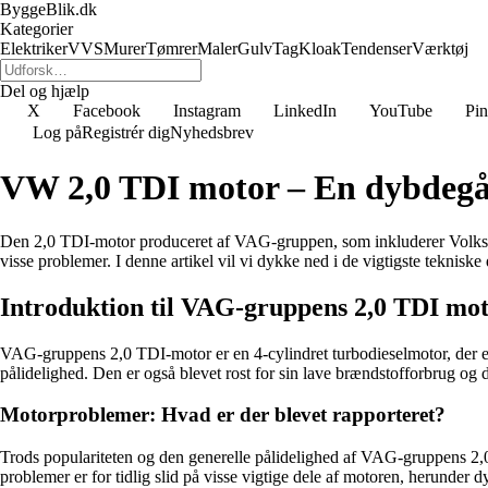
ByggeBlik.dk
Kategorier
Elektriker
VVS
Murer
Tømrer
Maler
Gulv
Tag
Kloak
Tendenser
Værktøj
Del og hjælp
X
Facebook
Instagram
LinkedIn
YouTube
Pin
Log på
Registrér dig
Nyhedsbrev
VW 2,0 TDI motor – En dybdegå
Den 2,0 TDI-motor produceret af VAG-gruppen, som inkluderer Volkswag
visse problemer. I denne artikel vil vi dykke ned i de vigtigste teknisk
Introduktion til VAG-gruppens 2,0 TDI mo
VAG-gruppens 2,0 TDI-motor er en 4-cylindret turbodieselmotor, der er
pålidelighed. Den er også blevet rost for sin lave brændstofforbrug og de
Motorproblemer: Hvad er der blevet rapporteret?
Trods populariteten og den generelle pålidelighed af VAG-gruppens 2,0
problemer er for tidlig slid på visse vigtige dele af motoren, herunder d