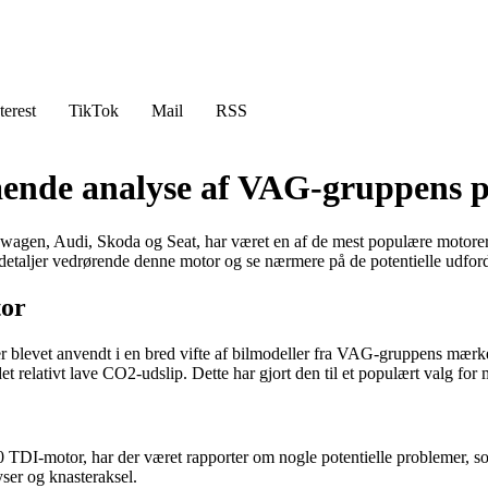
terest
TikTok
Mail
RSS
ende analyse af VAG-gruppens 
en, Audi, Skoda og Seat, har været en af de mest populære motorer på
e detaljer vedrørende denne motor og se nærmere på de potentielle udford
tor
 blevet anvendt i en bred vifte af bilmodeller fra VAG-gruppens mærke
t relativt lave CO2-udslip. Dette har gjort den til et populært valg for 
 TDI-motor, har der været rapporter om nogle potentielle problemer, so
yser og knasteraksel.