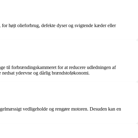
r højt olieforbrug, defekte dyser og svigtende kæder eller
age til forbrændingskammeret for at reducere udledningen af
re nedsat ydeevne og dårlig brændstoføkonomi.
 regelmæssigt vedligeholde og rengøre motoren. Desuden kan en