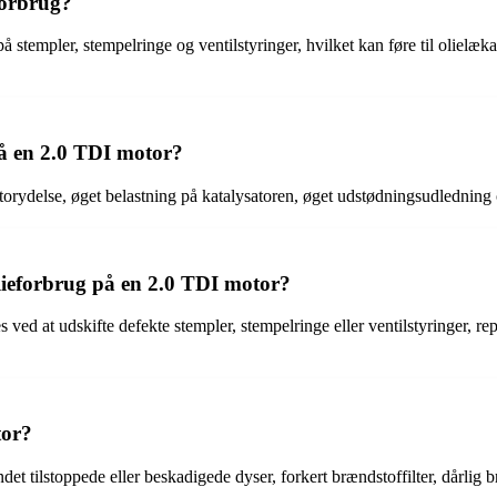
forbrug?
å stempler, stempelringe og ventilstyringer, hvilket kan føre til oliel
på en 2.0 TDI motor?
torydelse, øget belastning på katalysatoren, øget udstødningsudledning
lieforbrug på en 2.0 TDI motor?
ved at udskifte defekte stempler, stempelringe eller ventilstyringer, rep
tor?
t tilstoppede eller beskadigede dyser, forkert brændstoffilter, dårlig br