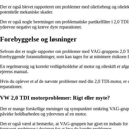
Der er også blevet rapporteret om problemer med olieforbrug og olielekka
potentielle mekaniske skader.
Der er også nogle beretninger om problematiske partikelfiltre i 2,0 TDI-m
ydeevne negativt og kræve dyre reparationer.
Forebyggelse og løsninger
Selvom der er nogle rapporter om problemer med VAG-gruppens 2,0 TDI-m
forebyggende foranstaltninger, som kan tages for at minimere risikoen 
En regelmæssig og korrekt vedligeholdelse af motor og olieskift er afgø
ejerens manual.
Hvis du oplever et af de nævnte problemer med din 2,0 TDI-motor, er det
reparationer.
VW 2,0 TDI motorproblemer: Rigt eller myte?
Der er mange forskellige meninger og synspunkter omkring VAG-gruppens
påvirke holdbarheden og ydeevnen af en motor.
Det er også værd at bemærke, at VAG-gruppen har gjort en indsats for at
foretaget ændringer i designet for at løse de kendte problemer.