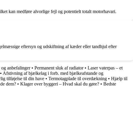
et kan medføre alvorlige fejl og potentielt totalt motorhavari.
gelmæssige eftersyn og udskiftning af kæder eller tandhjul efter
 og anbefalinger
•
Permanent sluk af radiator
•
Laser vaterpas – et
•
Afstivning af bjælkelag i forb. med bjælkeafstande og
 tilføjelse til din have
•
Termotagplade til overdækning
•
Hjælp til
nde dem?
•
Klager over byggeri – Hvad skal du gøre?
•
Bedste