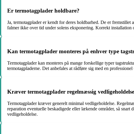
Er termotagplader holdbare?
Ja, termotagplader er kendt for deres holdbarhed. De er fremstille
falmer ikke over tid under solens eksponering. Korrekt installation 
Kan termotagplader monteres på enhver type tagst
Termotagplader kan monteres på mange forskellige typer tagstrukturer,
termotagpladerne. Det anbefales at rådføre sig med en professionel el
Kræver termotagplader regelmæssig vedligeholdels
Termotagplader kræver generelt minimal vedligeholdelse. Regelmæssi
reparation eventuelle beskadigede eller lækende områder, så snart 
vedligeholdelse.