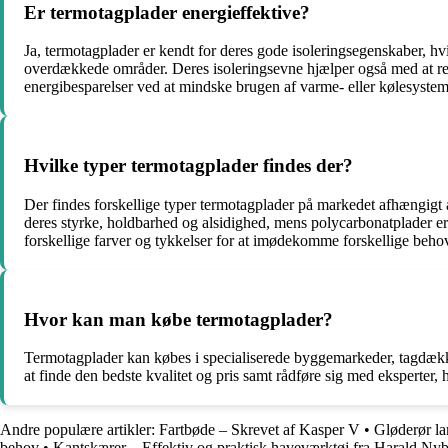
Er termotagplader energieffektive?
Ja, termotagplader er kendt for deres gode isoleringsegenskaber, hvi
overdækkede områder. Deres isoleringsevne hjælper også med at redu
energibesparelser ved at mindske brugen af varme- eller kølesystem
Hvilke typer termotagplader findes der?
Der findes forskellige typer termotagplader på markedet afhængigt
deres styrke, holdbarhed og alsidighed, mens polycarbonatplader e
forskellige farver og tykkelser for at imødekomme forskellige beho
Hvor kan man købe termotagplader?
Termotagplader kan købes i specialiserede byggemarkeder, tagdække
at finde den bedste kvalitet og pris samt rådføre sig med eksperter, 
Andre populære artikler:
Fartbøde – Skrevet af Kasper V
•
Gløderør la
behov
•
Kantskærer – Effektiv og praktisk haveværktøj fra Harald Ny