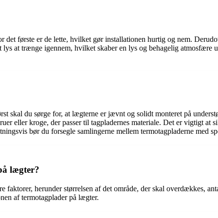
or det første er de lette, hvilket gør installationen hurtig og nem. Der
t lys at trænge igennem, hvilket skaber en lys og behagelig atmosfære un
rst skal du sørge for, at lægterne er jævnt og solidt monteret på underst
 eller kroge, der passer til tagpladernes materiale. Det er vigtigt at si
tningsvis bør du forsegle samlingerne mellem termotagpladerne med spec
på lægter?
 faktorer, herunder størrelsen af det område, der skal overdækkes, antall
ionen af termotagplader på lægter.