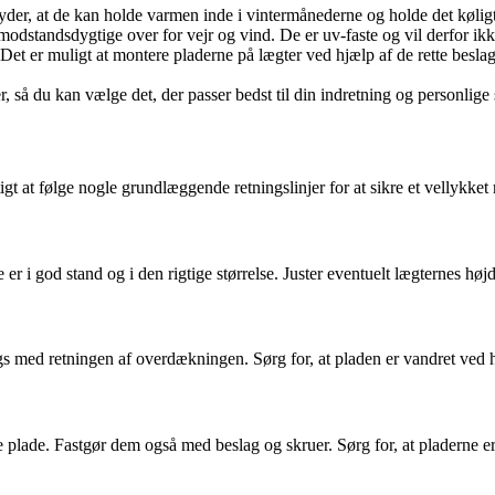
yder, at de kan holde varmen inde i vintermånederne og holde det kølig
 modstandsdygtige over for vejr og vind. De er uv-faste og vil derfor ikk
. Det er muligt at montere pladerne på lægter ved hjælp af de rette bes
er, så du kan vælge det, der passer bedst til din indretning og personlige
t at følge nogle grundlæggende retningslinjer for at sikre et vellykket re
 er i god stand og i den rigtige størrelse. Juster eventuelt lægternes høj
ngs med retningen af overdækningen. Sørg for, at pladen er vandret ved h
plade. Fastgør dem også med beslag og skruer. Sørg for, at pladerne er 