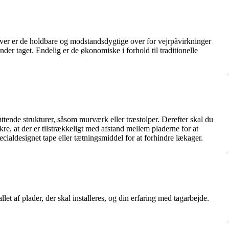
udover er de holdbare og modstandsdygtige over for vejrpåvirkninger
der taget. Endelig er de økonomiske i forhold til traditionelle
øttende strukturer, såsom murværk eller træstolper. Derefter skal du
kre, at der er tilstrækkeligt med afstand mellem pladerne for at
ialdesignet tape eller tætningsmiddel for at forhindre lækager.
et af plader, der skal installeres, og din erfaring med tagarbejde.