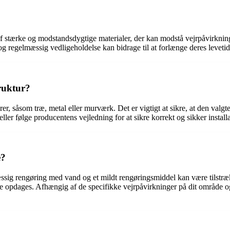
t af stærke og modstandsdygtige materialer, der kan modstå vejrpåvirkni
og regelmæssig vedligeholdelse kan bidrage til at forlænge deres levetid
ruktur?
 såsom træ, metal eller murværk. Det er vigtigt at sikre, at den valgte t
ler følge producentens vejledning for at sikre korrekt og sikker installa
e?
g rengøring med vand og et mildt rengøringsmiddel kan være tilstrækkel
de opdages. Afhængig af de specifikke vejrpåvirkninger på dit område og