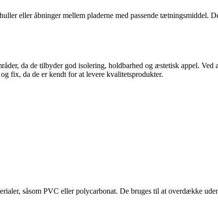
lle huller eller åbninger mellem pladerne med passende tætningsmiddel. 
der, da de tilbyder god isolering, holdbarhed og æstetisk appel. Ved a
 fix, da de er kendt for at levere kvalitetsprodukter.
terialer, såsom PVC eller polycarbonat. De bruges til at overdække uden