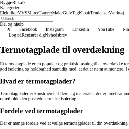
ByggeBlik.dk
Kategorier
Elektriker
VVS
Murer
Tømrer
Maler
Gulv
Tag
Kloak
Tendenser
Værktøj
Del og hjælp
X
Facebook
Instagram
LinkedIn
YouTube
Pin
Log på
Registrér dig
Nyhedsbrev
Termotagplade til overdækning
Et termotagplade er en populær og praktisk løsning til at overdække terr
god isolering og holdbarhed samtidig med, at det er nemt at montere. I 
Hvad er termotagplader?
Termotagplader er konstrueret af flere lag materialer, der er limet samme
opretholde den ønskede termiske isolering.
Fordele ved termotagplader
Der er mange fordele ved at vælge termotagplader til din overdækning