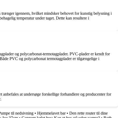
lys trænger igennem, hvilket mindsker behovet for kunstig belysning i
ehagelig temperatur under taget. Dette kan resultere i
tagplader og polycarbonat-termotagplader. PVC-plader er kendt for
 Både PVC og polycarbonat termotagplader er tilgængelige i
 anbefales at undersøge forskellige forhandlere og producenter for
.
Pumpe til nedsivning
•
Hjemmelavet bar
•
Den rette router til dine
y Joe 37cm
•
Gennem kølet hus: Kan et hus stå uden varme?
•
Roth