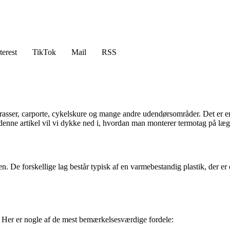
terest
TikTok
Mail
RSS
asser, carporte, cykelskure og mange andre udendørsområder. Det er en typ
denne artikel vil vi dykke ned i, hvordan man monterer termotag på lægt
n. De forskellige lag består typisk af en varmebestandig plastik, der er 
. Her er nogle af de mest bemærkelsesværdige fordele: