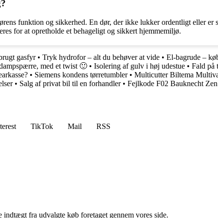
g?
ke dørens funktion og sikkerhed. En dør, der ikke lukker ordentligt eller
eres for at opretholde et behageligt og sikkert hjemmemiljø.
 brugt gasfyr
•
Tryk hydrofor – alt du behøver at vide
•
El-bagrude – køb
dampspærre, med et twist 🙂
•
Isolering af gulv i høj udestue
•
Fald på 
earkasse?
•
Siemens kondens tørretumbler
•
Multicutter Biltema Mult
lser
•
Salg af privat bil til en forhandler
•
Fejlkode F02 Bauknecht Zen
terest
TikTok
Mail
RSS
e indtægt fra udvalgte køb foretaget gennem vores side.