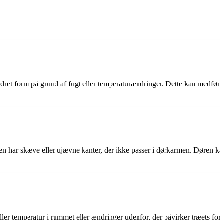
 ændret form på grund af fugt eller temperaturændringer. Dette kan medf
en har skæve eller ujævne kanter, der ikke passer i dørkarmen. Døren ka
eller temperatur i rummet eller ændringer udenfor, der påvirker træets f