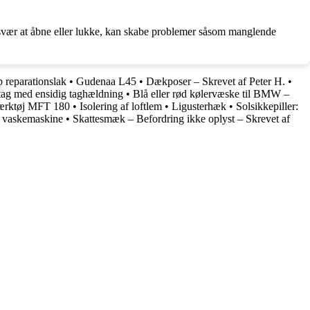
 er svær at åbne eller lukke, kan skabe problemer såsom manglende
 reparationslak
•
Gudenaa L45
•
Dækposer – Skrevet af Peter H.
•
tag med ensidig taghældning
•
Blå eller rød kølervæske til BMW –
iværktøj MFT 180
•
Isolering af loftlem
•
Ligusterhæk
•
Solsikkepiller:
 vaskemaskine
•
Skattesmæk – Befordring ikke oplyst – Skrevet af