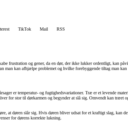
terest
TikTok
Mail
RSS
skabe frustration og gener, da en dør, der ikke lukker ordentligt, kan p
vordan man kan afhjælpe problemet og hvilke forebyggende tiltag man kan 
e årsager er temperatur- og fugtighedsvariationer. Træ er et levende mate
iver for stor til dørkarmen og begynder at slå sig. Omvendt kan træet og
, at døren slår sig. Hvis døren bliver udsat for et kraftigt slag, kan d
enser for dørens korrekte lukning.