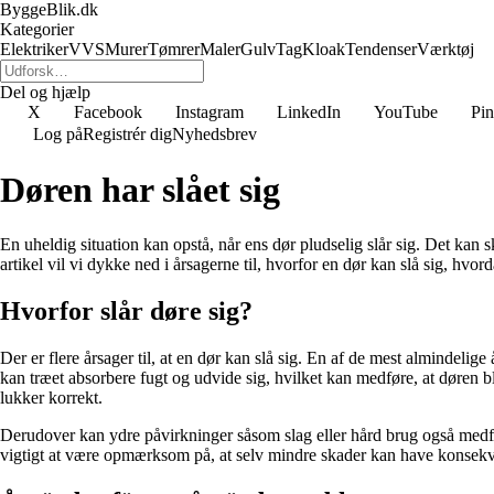
ByggeBlik.dk
Kategorier
Elektriker
VVS
Murer
Tømrer
Maler
Gulv
Tag
Kloak
Tendenser
Værktøj
Del og hjælp
X
Facebook
Instagram
LinkedIn
YouTube
Pin
Log på
Registrér dig
Nyhedsbrev
Døren har slået sig
En uheldig situation kan opstå, når ens dør pludselig slår sig. Det kan 
artikel vil vi dykke ned i årsagerne til, hvorfor en dør kan slå sig, h
Hvorfor slår døre sig?
Der er flere årsager til, at en dør kan slå sig. En af de mest almindelig
kan træet absorbere fugt og udvide sig, hvilket kan medføre, at døren bl
lukker korrekt.
Derudover kan ydre påvirkninger såsom slag eller hård brug også medføre
vigtigt at være opmærksom på, at selv mindre skader kan have konsekv