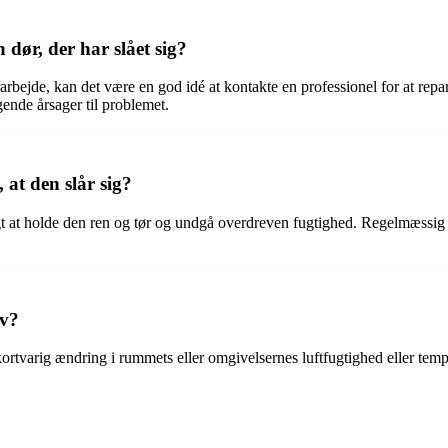
 dør, der har slået sig?
rbejde, kan det være en god idé at kontakte en professionel for at repare
gende årsager til problemet.
at den slår sig?
tigt at holde den ren og tør og undgå overdreven fugtighed. Regelmæssig
lv?
en kortvarig ændring i rummets eller omgivelsernes luftfugtighed eller tem