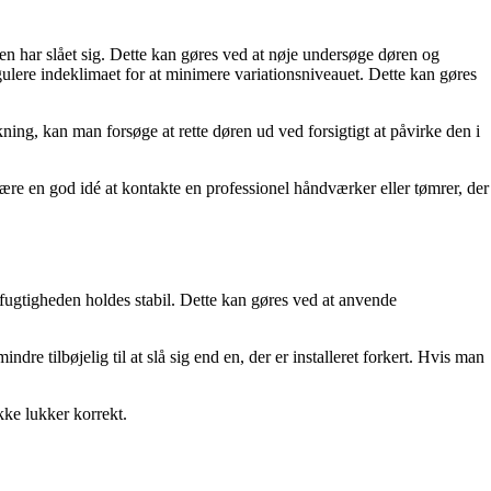
døren har slået sig. Dette kan gøres ved at nøje undersøge døren og
gulere indeklimaet for at minimere variationsniveauet. Dette kan gøres
kning, kan man forsøge at rette døren ud ved forsigtigt at påvirke den i
 være en god idé at kontakte en professionel håndværker eller tømrer, der
ftfugtigheden holdes stabil. Dette kan gøres ved at anvende
e tilbøjelig til at slå sig end en, der er installeret forkert. Hvis man
kke lukker korrekt.