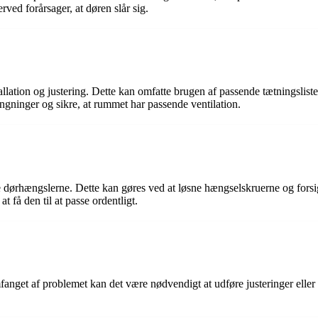
ved forårsager, at døren slår sig.
installation og justering. Dette kan omfatte brugen af ​passende tætningsli
gninger og sikre, at rummet har passende ventilation.
re dørhængslerne. Dette kan gøres ved at løsne hængselskruerne og forsig
t få den til at passe ordentligt.
mfanget af problemet kan det være nødvendigt at udføre justeringer eller