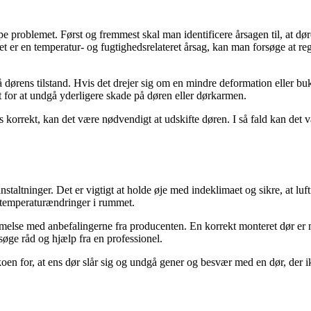
hjælpe problemet. Først og fremmest skal man identificere årsagen til, at 
t er en temperatur- og fugtighedsrelateret årsag, kan man forsøge at re
på dørens tilstand. Hvis det drejer sig om en mindre deformation eller bu
 for at undgå yderligere skade på døren eller dørkarmen.
es korrekt, kan det være nødvendigt at udskifte døren. I så fald kan det
staltninger. Det er vigtigt at holde øje med indeklimaet og sikre, at lu
 temperaturændringer i rummet.
else med anbefalingerne fra producenten. En korrekt monteret dør er mindr
 søge råd og hjælp fra en professionel.
oen for, at ens dør slår sig og undgå gener og besvær med en dør, der i