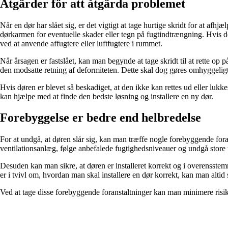
Åtgärder för att åtgärda problemet
Når en dør har slået sig, er det vigtigt at tage hurtige skridt for at af
dørkarmen for eventuelle skader eller tegn på fugtindtrængning. Hvis de
ved at anvende affugtere eller luftfugtere i rummet.
Når årsagen er fastslået, kan man begynde at tage skridt til at rette op 
den modsatte retning af deformiteten. Dette skal dog gøres omhyggeligt
Hvis døren er blevet så beskadiget, at den ikke kan rettes ud eller lukk
kan hjælpe med at finde den bedste løsning og installere en ny dør.
Forebyggelse er bedre end helbredelse
For at undgå, at døren slår sig, kan man træffe nogle forebyggende foran
ventilationsanlæg, følge anbefalede fugtighedsniveauer og undgå store
Desuden kan man sikre, at døren er installeret korrekt og i overensstemm
er i tvivl om, hvordan man skal installere en dør korrekt, kan man altid
Ved at tage disse forebyggende foranstaltninger kan man minimere risik