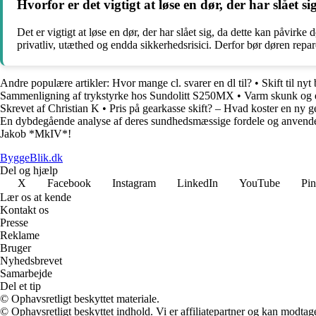
Hvorfor er det vigtigt at løse en dør, der har slået si
Det er vigtigt at løse en dør, der har slået sig, da dette kan påvir
privatliv, utæthed og endda sikkerhedsrisici. Derfor bør døren repar
Andre populære artikler:
Hvor mange cl. svarer en dl til?
•
Skift til nyt
Sammenligning af trykstyrke hos Sundolitt S250MX
•
Varm skunk og 
Skrevet af Christian K
•
Pris på gearkasse skift? – Hvad koster en ny g
En dybdegående analyse af deres sundhedsmæssige fordele og anvende
Jakob *MkIV*!
ByggeBlik.dk
Del og hjælp
X
Facebook
Instagram
LinkedIn
YouTube
Pin
Lær os at kende
Kontakt os
Presse
Reklame
Bruger
Nyhedsbrevet
Samarbejde
Del et tip
© Ophavsretligt beskyttet materiale.
© Ophavsretligt beskyttet indhold. Vi er affiliatepartner og kan modtag