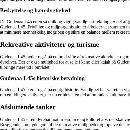
Beskyttelse og bæredygtighed
Da Gudenaa L45 er en så unik og vigtig vandløbsstrækning, er det afgøre
Gudenaa L45. Frivillige og miljøorganisationer arbejder tæt sammen me
at minimere menneskelig indgriben og sikre en balance mellem rekreati
Rekreative aktiviteter og turisme
Gudenaa L45 byder også på en bred vifte af rekreative aktiviteter og 
dyrelivet. Der er også mulighed for at sejle i kano eller kajak på Gud
tilbringe mere tid i området.
Gudenaa L45s historiske betydning
Gudenaa L45 bærer også på en rig historie. Vandløbet har været en vig
om en tidligere aktivitet, der nu er blevet en del af områdets kulturar
Afsluttende tanker
Gudenaa L45 er en dyrebart naturressource og kulturel arv, der skal værn
Besøgende kan nyde godt af de rekreative muligheder og opleve den ov
ansvarligt for at bevare det til kommende generationer.