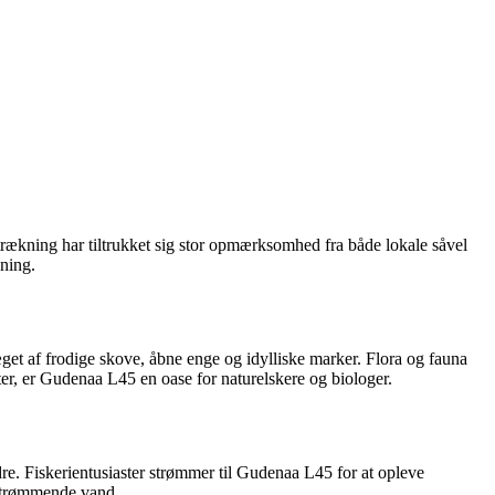
kning har tiltrukket sig stor opmærksomhed fra både lokale såvel
ning.
et af frodige skove, åbne enge og idylliske marker. Flora og fauna
ter, er Gudenaa L45 en oase for naturelskere og biologer.
dre. Fiskerientusiaster strømmer til Gudenaa L45 for at opleve
 strømmende vand.