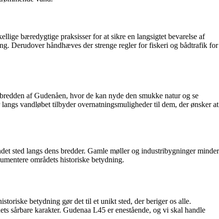
lige bæredygtige praksisser for at sikre en langsigtet bevarelse af
g. Derudover håndhæves der strenge regler for fiskeri og bådtrafik for
gs bredden af Gudenåen, hvor de kan nyde den smukke natur og se
 langs vandløbet tilbyder overnatningsmuligheder til dem, der ønsker at
ndet sted langs dens bredder. Gamle møller og industribygninger minder
okumentere områdets historiske betydning.
oriske betydning gør det til et unikt sted, der beriger os alle.
ts sårbare karakter. Gudenaa L45 er enestående, og vi skal handle