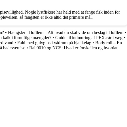
pisevillighed. Nogle lystfiskere har held med at fange fisk inden for
plevelsen, så fangsten er ikke altid det primære mål.
n?
•
Hængsler til loftlem – Alt hvad du skal vide om beslag til loftlem
•
 kalk i fornuftige mængder?
•
Guide til indmuring af PEX-rør i væg
•
ed vand
•
Fald med gulvgips i vådrum på bjælkelag
•
Body roll – En
 på badeværelse
•
Ral 9010 og NCS: Hvad er forskellen og hvordan