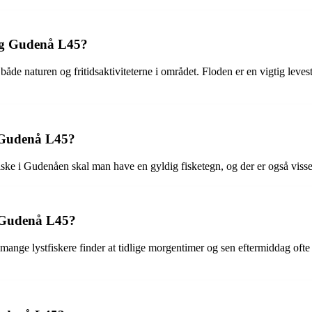
ng Gudenå L45?
 naturen og fritidsaktiviteterne i området. Floden er en vigtig levest
ed Gudenå L45?
iske i Gudenåen skal man have en gyldig fisketegn, og der er også visse r
d Gudenå L45?
nge lystfiskere finder at tidlige morgentimer og sen eftermiddag ofte e