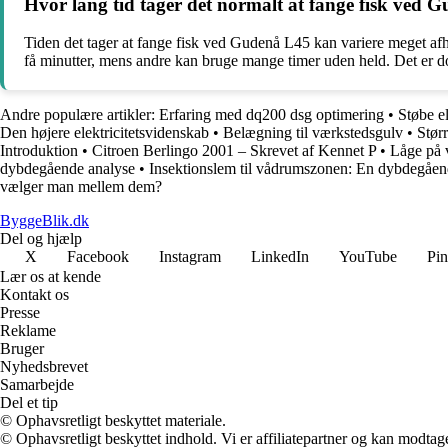
Hvor lang tid tager det normalt at fange fisk ved 
Tiden det tager at fange fisk ved Gudenå L45 kan variere meget afhæn
få minutter, mens andre kan bruge mange timer uden held. Det er dog
Andre populære artikler:
Erfaring med dq200 dsg optimering
•
Støbe e
Den højere elektricitetsvidenskab
•
Belægning til værkstedsgulv
•
Stør
Introduktion
•
Citroen Berlingo 2001 – Skrevet af Kennet P
•
Låge på 
dybdegående analyse
•
Insektionslem til vådrumszonen: En dybdegåen
vælger man mellem dem?
ByggeBlik.dk
Del og hjælp
X
Facebook
Instagram
LinkedIn
YouTube
Pin
Lær os at kende
Kontakt os
Presse
Reklame
Bruger
Nyhedsbrevet
Samarbejde
Del et tip
© Ophavsretligt beskyttet materiale.
© Ophavsretligt beskyttet indhold. Vi er affiliatepartner og kan modtag