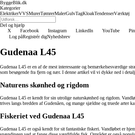
ByggeBlik.dk
Kategorier
Elektriker
VVS
Murer
Tømrer
Maler
Gulv
Tag
Kloak
Tendenser
Værktøj
Del og hjælp
X
Facebook
Instagram
LinkedIn
YouTube
Pin
Log på
Registrér dig
Nyhedsbrev
Gudenaa L45
Gudenaa L45 er en af de mest interessante og bemærkelsesværdige str
som besøgende fra fjern og nær. I denne artikel vil vi dykke ned i det
Naturens skønhed og rigdom
Gudenaa L45 er kendt for sin utrolige naturskønhed og rigdom. Vandlø
trives langs bredden af Gudenåen, og mange sjældne og truede arter kan 
Fiskeriet ved Gudenaa L45
Gudenaa L45 er også kendt for sit fantastiske fiskeri. Vandløbet er hje
spændingen ved at fange disse værdifulde fisk. Området er også populær