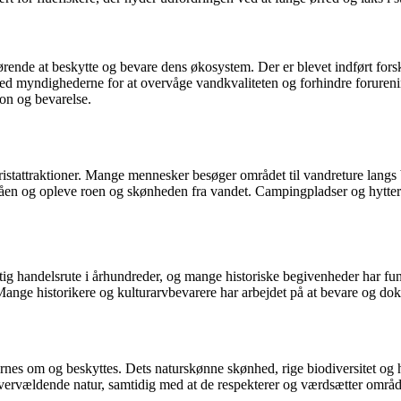
nde at beskytte og bevare dens økosystem. Der er blevet indført forskel
d myndighederne for at overvåge vandkvaliteten og forhindre forurenin
on og bevarelse.
turistattraktioner. Mange mennesker besøger området til vandreture lan
enåen og opleve roen og skønheden fra vandet. Campingpladser og hytter
tig handelsrute i århundreder, og mange historiske begivenheder har fu
v. Mange historikere og kulturarvbevarere har arbejdet på at bevare og d
es om og beskyttes. Dets naturskønne skønhed, rige biodiversitet og hist
ervældende natur, samtidig med at de respekterer og værdsætter område