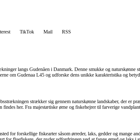
terest
TikTok
Mail
RSS
ækninger langs Gudenåen i Danmark. Denne smukke og naturskønne stræ
aljerne om Gudenaa L45 og udforske dens unikke karakteristika og betyd
bsstrækningen strækker sig gennem naturskønne landskaber, der er præg
findes her. Fra majestætiske ørne og fiskehejrer til farverige vandplan
msted for forskellige fiskearter såsom ørreder, laks, gedder og mange an
t for fluefiskere, der nyder udfordringen ved at fange ørred og laks i