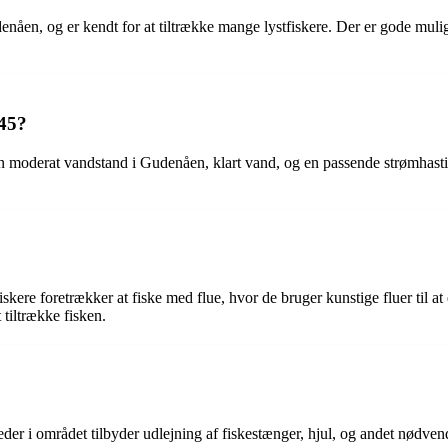
åen, og er kendt for at tiltrække mange lystfiskere. Der er gode muligh
L45?
 moderat vandstand i Gudenåen, klart vand, og en passende strømhastighe
kere foretrækker at fiske med flue, hvor de bruger kunstige fluer til at 
 tiltrække fisken.
der i området tilbyder udlejning af fiskestænger, hjul, og andet nødvendig