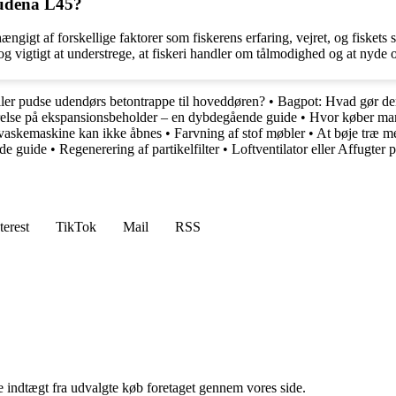
Gudenå L45?
gigt af forskellige faktorer som fiskerens erfaring, vejret, og fiskets s
 vigtigt at understrege, at fiskeri handler om tålmodighed og at nyde o
ller pudse udendørs betontrappe til hoveddøren?
•
Bagpot: Hvad gør de
relse på ekspansionsbeholder – en dybdegående guide
•
Hvor køber man
vaskemaskine kan ikke åbnes
•
Farvning af stof møbler
•
At bøje træ m
de guide
•
Regenerering af partikelfilter
•
Loftventilator eller Affugter
terest
TikTok
Mail
RSS
e indtægt fra udvalgte køb foretaget gennem vores side.