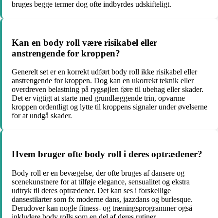
bruges begge termer dog ofte indbyrdes udskifteligt.
Kan en body roll være risikabel eller
anstrengende for kroppen?
Generelt set er en korrekt udført body roll ikke risikabel eller
anstrengende for kroppen. Dog kan en ukorrekt teknik eller
overdreven belastning på rygsøjlen føre til ubehag eller skader.
Det er vigtigt at starte med grundlæggende trin, opvarme
kroppen ordentligt og lytte til kroppens signaler under øvelserne
for at undgå skader.
Hvem bruger ofte body roll i deres optrædener?
Body roll er en bevægelse, der ofte bruges af dansere og
scenekunstnere for at tilføje elegance, sensualitet og ekstra
udtryk til deres optrædener. Det kan ses i forskellige
dansestilarter som fx moderne dans, jazzdans og burlesque.
Derudover kan nogle fitness- og træningsprogrammer også
inkludere body rolls som en del af deres rutiner.