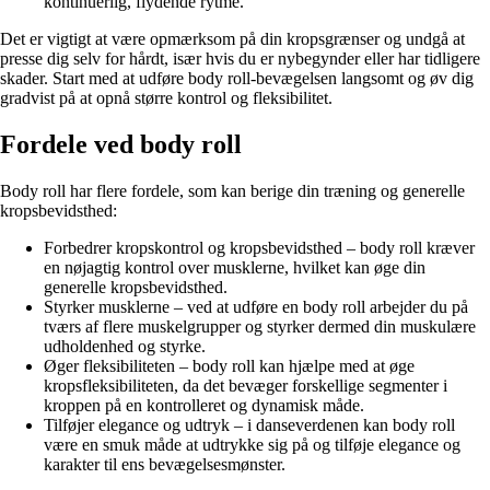
kontinuerlig, flydende rytme.
Det er vigtigt at være opmærksom på din kropsgrænser og undgå at
presse dig selv for hårdt, især hvis du er nybegynder eller har tidligere
skader. Start med at udføre body roll-bevægelsen langsomt og øv dig
gradvist på at opnå større kontrol og fleksibilitet.
Fordele ved body roll
Body roll har flere fordele, som kan berige din træning og generelle
kropsbevidsthed:
Forbedrer kropskontrol og kropsbevidsthed – body roll kræver
en nøjagtig kontrol over musklerne, hvilket kan øge din
generelle kropsbevidsthed.
Styrker musklerne – ved at udføre en body roll arbejder du på
tværs af flere muskelgrupper og styrker dermed din muskulære
udholdenhed og styrke.
Øger fleksibiliteten – body roll kan hjælpe med at øge
kropsfleksibiliteten, da det bevæger forskellige segmenter i
kroppen på en kontrolleret og dynamisk måde.
Tilføjer elegance og udtryk – i danseverdenen kan body roll
være en smuk måde at udtrykke sig på og tilføje elegance og
karakter til ens bevægelsesmønster.