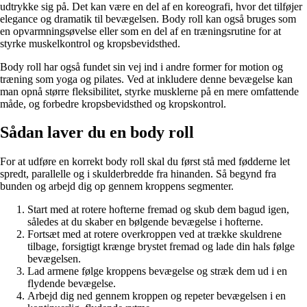
udtrykke sig på. Det kan være en del af en koreografi, hvor det tilføjer
elegance og dramatik til bevægelsen. Body roll kan også bruges som
en opvarmningsøvelse eller som en del af en træningsrutine for at
styrke muskelkontrol og kropsbevidsthed.
Body roll har også fundet sin vej ind i andre former for motion og
træning som yoga og pilates. Ved at inkludere denne bevægelse kan
man opnå større fleksibilitet, styrke musklerne på en mere omfattende
måde, og forbedre kropsbevidsthed og kropskontrol.
Sådan laver du en body roll
For at udføre en korrekt body roll skal du først stå med fødderne let
spredt, parallelle og i skulderbredde fra hinanden. Så begynd fra
bunden og arbejd dig op gennem kroppens segmenter.
Start med at rotere hofterne fremad og skub dem bagud igen,
således at du skaber en bølgende bevægelse i hofterne.
Fortsæt med at rotere overkroppen ved at trække skuldrene
tilbage, forsigtigt krænge brystet fremad og lade din hals følge
bevægelsen.
Lad armene følge kroppens bevægelse og stræk dem ud i en
flydende bevægelse.
Arbejd dig ned gennem kroppen og repeter bevægelsen i en