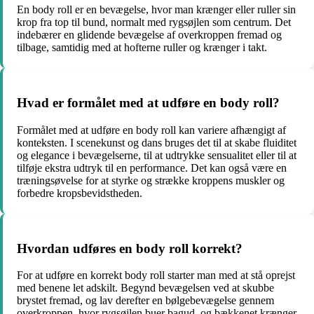
En body roll er en bevægelse, hvor man krænger eller ruller sin
krop fra top til bund, normalt med rygsøjlen som centrum. Det
indebærer en glidende bevægelse af overkroppen fremad og
tilbage, samtidig med at hofterne ruller og krænger i takt.
Hvad er formålet med at udføre en body roll?
Formålet med at udføre en body roll kan variere afhængigt af
konteksten. I scenekunst og dans bruges det til at skabe fluiditet
og elegance i bevægelserne, til at udtrykke sensualitet eller til at
tilføje ekstra udtryk til en performance. Det kan også være en
træningsøvelse for at styrke og strække kroppens muskler og
forbedre kropsbevidstheden.
Hvordan udføres en body roll korrekt?
For at udføre en korrekt body roll starter man med at stå oprejst
med benene let adskilt. Begynd bevægelsen ved at skubbe
brystet fremad, og lav derefter en bølgebevægelse gennem
overkroppen, hvor rygsøjlen buer bagud, og bækkenet krænger