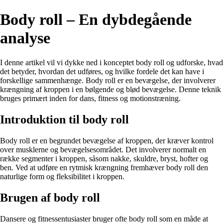
Body roll – En dybdegående
analyse
I denne artikel vil vi dykke ned i konceptet body roll og udforske, hvad
det betyder, hvordan det udføres, og hvilke fordele det kan have i
forskellige sammenhænge. Body roll er en bevægelse, der involverer
krængning af kroppen i en bølgende og blød bevægelse. Denne teknik
bruges primært inden for dans, fitness og motionstræning.
Introduktion til body roll
Body roll er en begrundet bevægelse af kroppen, der kræver kontrol
over musklerne og bevægelsesområdet. Det involverer normalt en
række segmenter i kroppen, såsom nakke, skuldre, bryst, hofter og
ben. Ved at udføre en rytmisk krængning fremhæver body roll den
naturlige form og fleksibilitet i kroppen.
Brugen af body roll
Dansere og fitnessentusiaster bruger ofte body roll som en måde at