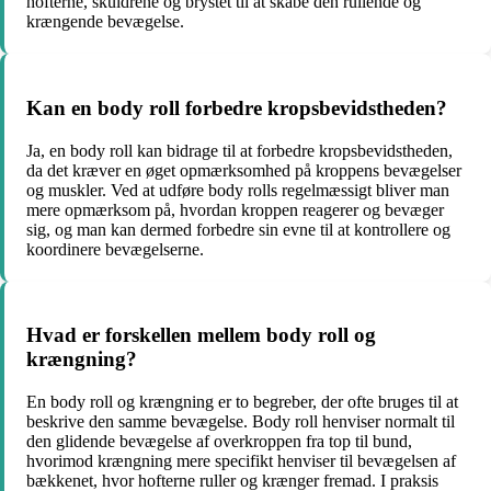
hofterne, skuldrene og brystet til at skabe den rullende og
krængende bevægelse.
Kan en body roll forbedre kropsbevidstheden?
Ja, en body roll kan bidrage til at forbedre kropsbevidstheden,
da det kræver en øget opmærksomhed på kroppens bevægelser
og muskler. Ved at udføre body rolls regelmæssigt bliver man
mere opmærksom på, hvordan kroppen reagerer og bevæger
sig, og man kan dermed forbedre sin evne til at kontrollere og
koordinere bevægelserne.
Hvad er forskellen mellem body roll og
krængning?
En body roll og krængning er to begreber, der ofte bruges til at
beskrive den samme bevægelse. Body roll henviser normalt til
den glidende bevægelse af overkroppen fra top til bund,
hvorimod krængning mere specifikt henviser til bevægelsen af
bækkenet, hvor hofterne ruller og krænger fremad. I praksis