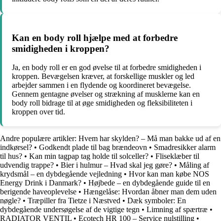
Kan en body roll hjælpe med at forbedre
smidigheden i kroppen?
Ja, en body roll er en god øvelse til at forbedre smidigheden i
kroppen. Bevægelsen kræver, at forskellige muskler og led
arbejder sammen i en flydende og koordineret bevægelse.
Gennem gentagne øvelser og strækning af musklerne kan en
body roll bidrage til at øge smidigheden og fleksibiliteten i
kroppen over tid.
Andre populære artikler:
Hvem har skylden? – Må man bakke ud af en
indkørsel?
•
Godkendt plade til bag brændeovn
•
Smadresikker alarm
til hus?
•
Kan min tagpap tag holde til solceller?
•
Fliseklæber til
udvendig trappe?
•
Bier i hulmur – Hvad skal jeg gøre?
•
Måling af
krydsmål – en dybdegående vejledning
•
Hvor kan man købe NOS
Energy Drink i Danmark?
•
Højbede – en dybdegående guide til en
berigende haveoplevelse
•
Hængelåse: Hvordan åbner man dem uden
nøgle?
•
Træpiller fra Tietze i Næstved
•
Dæk symboler: En
dybdegående undersøgelse af de vigtige tegn
•
Limning af spærtræ
•
RADIATOR VENTIL
•
Ecotech HR 100 – Service nulstilling
•