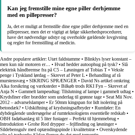
Kan jeg fremstille mine egne piller derhjemme
med en pillepresser?
Ja, det er muligt at fremstille dine egne piller derhjemme med en
pillepresser, men det er vigtigt at følge sikkerhedsprocedurer,
have det nødvendige udstyr og overholde gældende lovgivning
og regler for fremstilling af medicin.
Andre populære artikler:
Utæt faldstamme
•
Blinklys lyser konstant –
men kun når motoren er…
•
Hvad hedder autoophug på tysk?
•
Slå
elektrisk håndbremse fra på C5 – Løsningen af Tobias T
•
Veksle
penge i Tyskland lørdag – Skrevet af Peter L
•
Behandling af rå
murstensvæg
•
SIKRING SPRÆNGER
•
David Ns artikel omkring
Alka forsikring og værksteder
•
Bilkøb trods RKI Fyn – Skrevet af
Anja N
•
Gammelt lampeudtag: Tilslutning af lampe i gammelt udtag
•
Krydsfiner eller brædder som underlag til grønne tage
•
Seat Mii Nov.
2012 – advarselslamper
•
Er 50mm kingspan for lidt isolering på
betondæk?
•
Udskiftning af krydsningsafbryder
•
Rumføler: En
dybdegående undersøgelse af rumteknologiens essentielle redskab
•
OBH fadølsanlæg til 5 liter fustager – Perfekt til hjemmebrug
•
Introduktion
•
Grohe Red drypper – fejlfinding og løsninger
•
Sildebensgulv med optændingspinde i kvalitetstræ
•
Overskydende
olie på træborde: Sådan fjerner du det med terpentin