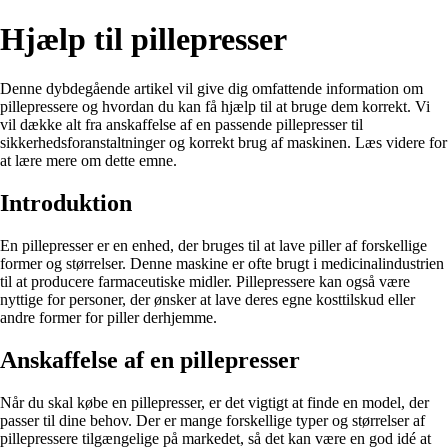
Hjælp til pillepresser
Denne dybdegående artikel vil give dig omfattende information om
pillepressere og hvordan du kan få hjælp til at bruge dem korrekt. Vi
vil dække alt fra anskaffelse af en passende pillepresser til
sikkerhedsforanstaltninger og korrekt brug af maskinen. Læs videre for
at lære mere om dette emne.
Introduktion
En pillepresser er en enhed, der bruges til at lave piller af forskellige
former og størrelser. Denne maskine er ofte brugt i medicinalindustrien
til at producere farmaceutiske midler. Pillepressere kan også være
nyttige for personer, der ønsker at lave deres egne kosttilskud eller
andre former for piller derhjemme.
Anskaffelse af en pillepresser
Når du skal købe en pillepresser, er det vigtigt at finde en model, der
passer til dine behov. Der er mange forskellige typer og størrelser af
pillepressere tilgængelige på markedet, så det kan være en god idé at