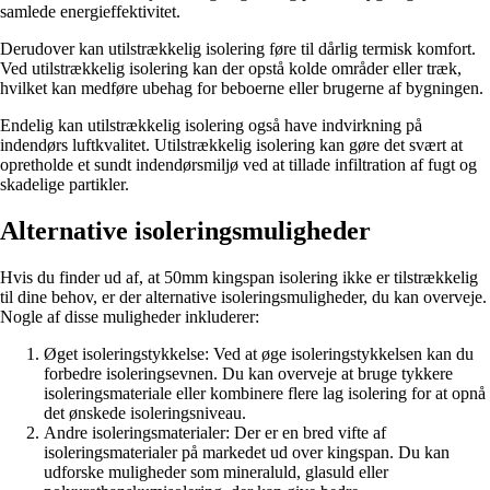
samlede energieffektivitet.
Derudover kan utilstrækkelig isolering føre til dårlig termisk komfort.
Ved utilstrækkelig isolering kan der opstå kolde områder eller træk,
hvilket kan medføre ubehag for beboerne eller brugerne af bygningen.
Endelig kan utilstrækkelig isolering også have indvirkning på
indendørs luftkvalitet. Utilstrækkelig isolering kan gøre det svært at
opretholde et sundt indendørsmiljø ved at tillade infiltration af fugt og
skadelige partikler.
Alternative isoleringsmuligheder
Hvis du finder ud af, at 50mm kingspan isolering ikke er tilstrækkelig
til dine behov, er der alternative isoleringsmuligheder, du kan overveje.
Nogle af disse muligheder inkluderer:
Øget isoleringstykkelse: Ved at øge isoleringstykkelsen kan du
forbedre isoleringsevnen. Du kan overveje at bruge tykkere
isoleringsmateriale eller kombinere flere lag isolering for at opnå
det ønskede isoleringsniveau.
Andre isoleringsmaterialer: Der er en bred vifte af
isoleringsmaterialer på markedet ud over kingspan. Du kan
udforske muligheder som mineraluld, glasuld eller