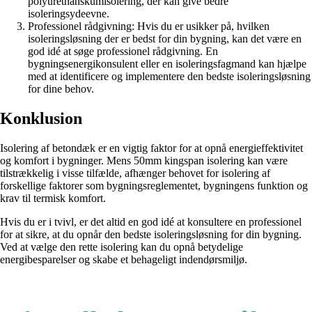
polyurethanskumisolering, der kan give bedre
isoleringsydeevne.
Professionel rådgivning: Hvis du er usikker på, hvilken
isoleringsløsning der er bedst for din bygning, kan det være en
god idé at søge professionel rådgivning. En
bygningsenergikonsulent eller en isoleringsfagmand kan hjælpe
med at identificere og implementere den bedste isoleringsløsning
for dine behov.
Konklusion
Isolering af betondæk er en vigtig faktor for at opnå energieffektivitet
og komfort i bygninger. Mens 50mm kingspan isolering kan være
tilstrækkelig i visse tilfælde, afhænger behovet for isolering af
forskellige faktorer som bygningsreglementet, bygningens funktion og
krav til termisk komfort.
Hvis du er i tvivl, er det altid en god idé at konsultere en professionel
for at sikre, at du opnår den bedste isoleringsløsning for din bygning.
Ved at vælge den rette isolering kan du opnå betydelige
energibesparelser og skabe et behageligt indendørsmiljø.