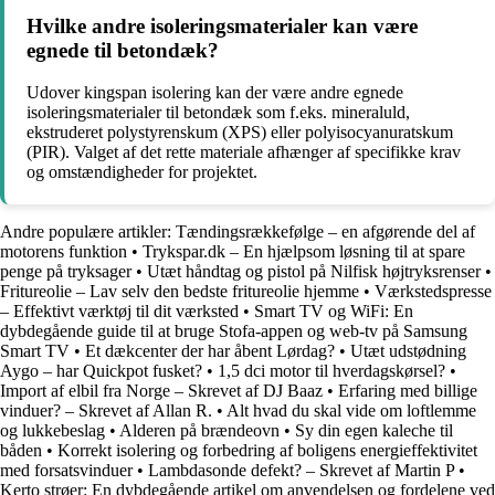
Hvilke andre isoleringsmaterialer kan være
egnede til betondæk?
Udover kingspan isolering kan der være andre egnede
isoleringsmaterialer til betondæk som f.eks. mineraluld,
ekstruderet polystyrenskum (XPS) eller polyisocyanuratskum
(PIR). Valget af det rette materiale afhænger af specifikke krav
og omstændigheder for projektet.
Andre populære artikler:
Tændingsrækkefølge – en afgørende del af
motorens funktion
•
Trykspar.dk – En hjælpsom løsning til at spare
penge på tryksager
•
Utæt håndtag og pistol på Nilfisk højtryksrenser
•
Fritureolie – Lav selv den bedste fritureolie hjemme
•
Værkstedspresse
– Effektivt værktøj til dit værksted
•
Smart TV og WiFi: En
dybdegående guide til at bruge Stofa-appen og web-tv på Samsung
Smart TV
•
Et dækcenter der har åbent Lørdag?
•
Utæt udstødning
Aygo – har Quickpot fusket?
•
1,5 dci motor til hverdagskørsel?
•
Import af elbil fra Norge – Skrevet af DJ Baaz
•
Erfaring med billige
vinduer? – Skrevet af Allan R.
•
Alt hvad du skal vide om loftlemme
og lukkebeslag
•
Alderen på brændeovn
•
Sy din egen kaleche til
båden
•
Korrekt isolering og forbedring af boligens energieffektivitet
med forsatsvinduer
•
Lambdasonde defekt? – Skrevet af Martin P
•
Kerto strøer: En dybdegående artikel om anvendelsen og fordelene ved