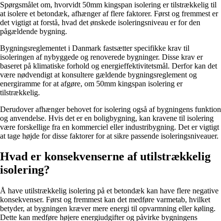
Spørgsmålet om, hvorvidt 50mm kingspan isolering er tilstrækkelig til
at isolere et betondæk, afhænger af flere faktorer. Først og fremmest er
det vigtigt at forstå, hvad det ønskede isoleringsniveau er for den
pågældende bygning.
Bygningsreglementet i Danmark fastsætter specifikke krav til
isoleringen af ​​nybyggede og renoverede bygninger. Disse krav er
baseret på klimatiske forhold og energieffektivitetsmål. Derfor kan det
være nødvendigt at konsultere gældende bygningsreglement og
energiramme for at afgøre, om 50mm kingspan isolering er
tilstrækkelig.
Derudover afhænger behovet for isolering også af bygningens funktion
og anvendelse. Hvis det er en boligbygning, kan kravene til isolering
være forskellige fra en kommerciel eller industribygning. Det er vigtigt
at tage højde for disse faktorer for at sikre passende isoleringsniveauer.
Hvad er konsekvenserne af utilstrækkelig
isolering?
Å have utilstrækkelig isolering på et betondæk kan have flere negative
konsekvenser. Først og fremmest kan det medføre varmetab, hvilket
betyder, at bygningen kræver mere energi til opvarmning eller køling.
Dette kan medføre højere energiudgifter og påvirke bygningens