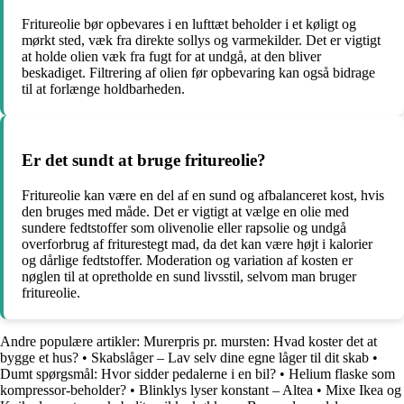
Fritureolie bør opbevares i en lufttæt beholder i et køligt og
mørkt sted, væk fra direkte sollys og varmekilder. Det er vigtigt
at holde olien væk fra fugt for at undgå, at den bliver
beskadiget. Filtrering af olien før opbevaring kan også bidrage
til at forlænge holdbarheden.
Er det sundt at bruge fritureolie?
Fritureolie kan være en del af en sund og afbalanceret kost, hvis
den bruges med måde. Det er vigtigt at vælge en olie med
sundere fedtstoffer som olivenolie eller rapsolie og undgå
overforbrug af friturestegt mad, da det kan være højt i kalorier
og dårlige fedtstoffer. Moderation og variation af kosten er
nøglen til at opretholde en sund livsstil, selvom man bruger
fritureolie.
Andre populære artikler:
Murerpris pr. mursten: Hvad koster det at
bygge et hus?
•
Skabslåger – Lav selv dine egne låger til dit skab
•
Dumt spørgsmål: Hvor sidder pedalerne i en bil?
•
Helium flaske som
kompressor-beholder?
•
Blinklys lyser konstant – Altea
•
Mixe Ikea og