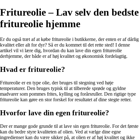
Fritureolie – Lav selv den bedste
fritureolie hjemme
Er du også træt af at købe fritureolie i butikkerne, der enten er af dårlig
kvalitet eller alt for dyr? Så er du kommet til det rette sted! I denne
artikel vil vi lære dig, hvordan du kan lave din egen fritureolie
derhjemme, der både er af høj kvalitet og økonomisk fordelagtig.
Hvad er fritureolie?
Fritureolie er en type olie, der bruges til stegning ved høje
temperaturer. Den bruges typisk til at tilberede sprøde og gyldne
madvarer som pommes frites, kylling og forårsruller. Den rigtige type
fritureolie kan gøre en stor forskel for resultatet af dine stegte retter.
Hvorfor lave din egen fritureolie?
Der er mange gode grunde til at lave sin egen fritureolie. For det første
kan du bedre styre kvaliteten af olien. Ved at vælge dine egne
ingredienser kan du være sikker på, at olien er af høj kvalitet og ikke