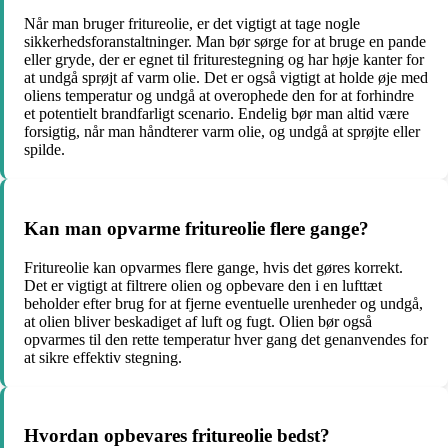
Når man bruger fritureolie, er det vigtigt at tage nogle
sikkerhedsforanstaltninger. Man bør sørge for at bruge en pande
eller gryde, der er egnet til friturestegning og har høje kanter for
at undgå sprøjt af varm olie. Det er også vigtigt at holde øje med
oliens temperatur og undgå at overophede den for at forhindre
et potentielt brandfarligt scenario. Endelig bør man altid være
forsigtig, når man håndterer varm olie, og undgå at sprøjte eller
spilde.
Kan man opvarme fritureolie flere gange?
Fritureolie kan opvarmes flere gange, hvis det gøres korrekt.
Det er vigtigt at filtrere olien og opbevare den i en lufttæt
beholder efter brug for at fjerne eventuelle urenheder og undgå,
at olien bliver beskadiget af luft og fugt. Olien bør også
opvarmes til den rette temperatur hver gang det genanvendes for
at sikre effektiv stegning.
Hvordan opbevares fritureolie bedst?