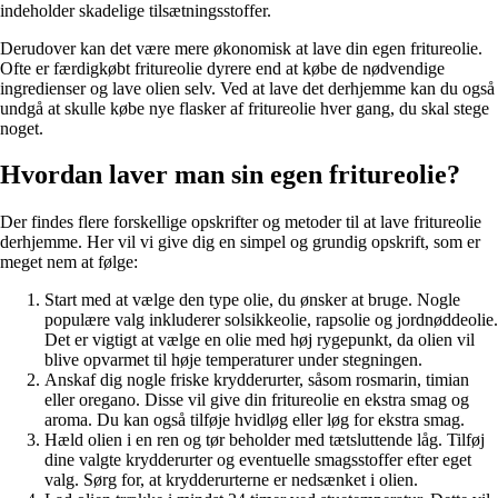
indeholder skadelige tilsætningsstoffer.
Derudover kan det være mere økonomisk at lave din egen fritureolie.
Ofte er færdigkøbt fritureolie dyrere end at købe de nødvendige
ingredienser og lave olien selv. Ved at lave det derhjemme kan du også
undgå at skulle købe nye flasker af fritureolie hver gang, du skal stege
noget.
Hvordan laver man sin egen fritureolie?
Der findes flere forskellige opskrifter og metoder til at lave fritureolie
derhjemme. Her vil vi give dig en simpel og grundig opskrift, som er
meget nem at følge:
Start med at vælge den type olie, du ønsker at bruge. Nogle
populære valg inkluderer solsikkeolie, rapsolie og jordnøddeolie.
Det er vigtigt at vælge en olie med høj rygepunkt, da olien vil
blive opvarmet til høje temperaturer under stegningen.
Anskaf dig nogle friske krydderurter, såsom rosmarin, timian
eller oregano. Disse vil give din fritureolie en ekstra smag og
aroma. Du kan også tilføje hvidløg eller løg for ekstra smag.
Hæld olien i en ren og tør beholder med tætsluttende låg. Tilføj
dine valgte krydderurter og eventuelle smagsstoffer efter eget
valg. Sørg for, at krydderurterne er nedsænket i olien.