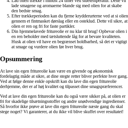
Lad olien trække i mindst 24 timer ved stuetemperatur. Dette vil
lade smagene og aromaerne blande sig med olien for at skabe
den bedste smag.
Efter trækkeperioden kan du fjerne krydderurterne ved at si olien
gennem et fintmasket dørslag eller en osteklud. Dette vil sikre, at
olien er ren og fri for faste partikler.
Din hjemmelavede fritureolie er nu klar til brug! Opbevar olien i
en ren beholder med tætsluttende låg for at bevare kvaliteten.
Husk at olien vil have en begrænset holdbarhed, så det er vigtigt
at smage og vurdere olien før hver brug.
Opsummering
At lave sin egen fritureolie kan være en givende og økonomisk
fordelagtig måde at sikre, at dine stegte retter bliver perfekte hver gang.
Ved at følge denne enkle opskrift kan du lave din egen fritureolie
derhjemme, der er af høj kvalitet og tilpasset dine smagspræferencer.
Ved at lave din egen fritureolie kan du også være sikker på, at olien er
fri for skadelige tilsætningsstoffer og andre unødvendige ingredienser.
Så hvorfor ikke prøve at lave din egen fritureolie næste gang du skal
stege noget? Vi garanterer, at du ikke vil blive skuffet over resultatet!