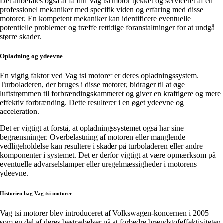
Det anbefales også at få din Vag tsi motor tjekket og serviceret af en
professionel mekaniker med specifik viden og erfaring med disse
motorer. En kompetent mekaniker kan identificere eventuelle
potentielle problemer og træffe rettidige foranstaltninger for at undgå
større skader.
Opladning og ydeevne
En vigtig faktor ved Vag tsi motorer er deres opladningssystem.
Turboladeren, der bruges i disse motorer, bidrager til at øge
luftstrømmen til forbrændingskammeret og giver en kraftigere og mere
effektiv forbrænding. Dette resulterer i en øget ydeevne og
acceleration.
Det er vigtigt at forstå, at opladningssystemet også har sine
begrænsninger. Overbelastning af motoren eller manglende
vedligeholdelse kan resultere i skader på turboladeren eller andre
komponenter i systemet. Det er derfor vigtigt at være opmærksom på
eventuelle advarselslamper eller uregelmæssigheder i motorens
ydeevne.
Historien bag Vag tsi motorer
Vag tsi motorer blev introduceret af Volkswagen-koncernen i 2005
som en del af deres bestræbelser på at forbedre brændstofeffektiviteten