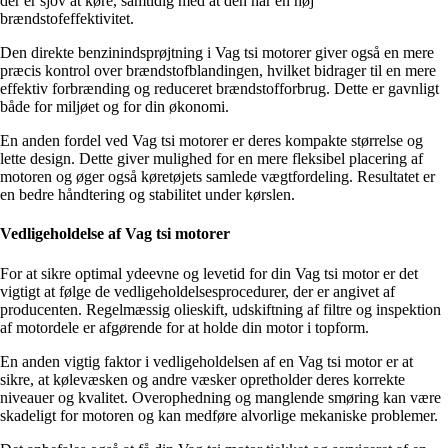
der er sjov at køre, samtidig med at den har en høj
brændstofeffektivitet.
Den direkte benzinindsprøjtning i Vag tsi motorer giver også en mere
præcis kontrol over brændstofblandingen, hvilket bidrager til en mere
effektiv forbrænding og reduceret brændstofforbrug. Dette er gavnligt
både for miljøet og for din økonomi.
En anden fordel ved Vag tsi motorer er deres kompakte størrelse og
lette design. Dette giver mulighed for en mere fleksibel placering af
motoren og øger også køretøjets samlede vægtfordeling. Resultatet er
en bedre håndtering og stabilitet under kørslen.
Vedligeholdelse af Vag tsi motorer
For at sikre optimal ydeevne og levetid for din Vag tsi motor er det
vigtigt at følge de vedligeholdelsesprocedurer, der er angivet af
producenten. Regelmæssig olieskift, udskiftning af filtre og inspektion
af motordele er afgørende for at holde din motor i topform.
En anden vigtig faktor i vedligeholdelsen af en Vag tsi motor er at
sikre, at kølevæsken og andre væsker opretholder deres korrekte
niveauer og kvalitet. Overophedning og manglende smøring kan være
skadeligt for motoren og kan medføre alvorlige mekaniske problemer.