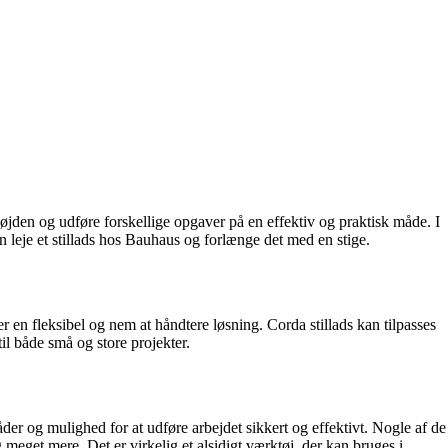
øjden og udføre forskellige opgaver på en effektiv og praktisk måde. I
n leje et stillads hos Bauhaus og forlænge det med en stige.
 er en fleksibel og nem at håndtere løsning. Corda stillads kan tilpasses
il både små og store projekter.
åder og mulighed for at udføre arbejdet sikkert og effektivt. Nogle af de
 meget mere. Det er virkelig et alsidigt værktøj, der kan bruges i