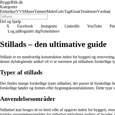
ByggeBlik.dk
Kategorier
Elektriker
VVS
Murer
Tømrer
Maler
Gulv
Tag
Kloak
Tendenser
Værktøj
Del og hjælp
X
Facebook
Instagram
LinkedIn
YouTube
Pin
Log på
Registrér dig
Nyhedsbrev
Stillads – den ultimative guide
Stillads er en uundværlig konstruktion inden for byggeri og renovering.
denne dybdegående artikel vil vi se nærmere på stilladsets forskellige 
Typer af stillads
Der findes mange forskellige typer stilladser, der passer til forskellige
forskellige højder og formes efter bygningskonstruktionen. Dette type st
Anvendelsesområder
Stilladset kan bruges til en bred vifte af opgaver inden for byggeri, re
typiske anvendelsesområder for stilladset inkluderer maling af facader, 