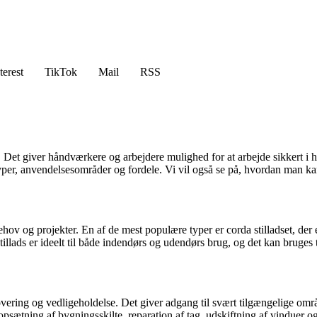
terest
TikTok
Mail
RSS
 Det giver håndværkere og arbejdere mulighed for at arbejde sikkert i h
typer, anvendelsesområder og fordele. Vi vil også se på, hvordan man ka
 behov og projekter. En af de mest populære typer er corda stilladset, der
illads er ideelt til både indendørs og udendørs brug, og det kan bruges t
novering og vedligeholdelse. Det giver adgang til svært tilgængelige omr
opsætning af bygningsskilte, reparation af tag, udskiftning af vinduer og