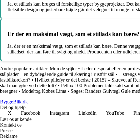
Ja, et stillads kan bruges til forskellige typer byggeprojekter. Det
fleksible design og justerbare højde gør det velegnet til mange fors
Er der en maksimal vægt, som et stillads kan bære?
Ja, der er en maksimal vægt, som et stillads kan bære. Denne vægtgr
stilladset, der kan føre til svigt og uheld. Producenten eller udleje
Andre populære artikler:
Murede søjler
•
Leder desperat efter en profes
stålplader – en dybdegående guide til skæring i rustfrit stål
•
1-strengs v
lastbilkørekort?
•
Hvilket pillefyr er det bedste i 2015? – Skrevet af R
skal man gøre ved dette loft?
•
Pellux 100 Problemer faldskakt samt p
beregner
•
Modeltog Købes Lima
•
Søges: Randers Gulvtegl Gule me
ByggeBlik.dk
Del og hjælp
X
Facebook
Instagram
LinkedIn
YouTube
Pin
Lær os at kende
Kontakt os
Presse
Reklame