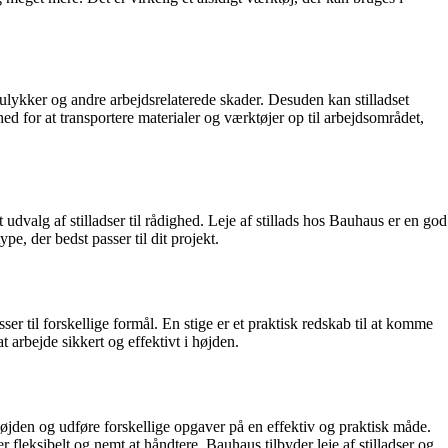
ldulykker og andre arbejdsrelaterede skader. Desuden kan stilladset
ed for at transportere materialer og værktøjer op til arbejdsområdet,
 udvalg af stilladser til rådighed. Leje af stillads hos Bauhaus er en god
pe, der bedst passer til dit projekt.
er til forskellige formål. En stige er et praktisk redskab til at komme
at arbejde sikkert og effektivt i højden.
højden og udføre forskellige opgaver på en effektiv og praktisk måde.
er fleksibelt og nemt at håndtere. Bauhaus tilbyder leje af stilladser og