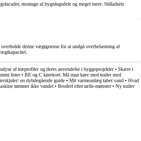
ningsfacader, montage af bygningsdele og meget mere. Stilladsets
 at overholde denne vægtgrænse for at undgå overbelastning af
 vægtkapacitet.
alyse af træprofiler og deres anvendelse i byggeprojekter
•
Skære i
ummi lister
•
BE og C kørekort: Må man køre med trailer med
erskjuler: en dybdegående guide
•
Mit varmeanlæg taber vand
•
Hvad
skine tømmer ikke vandet
•
Broderi efter tælle-mønster
•
Ny trailer