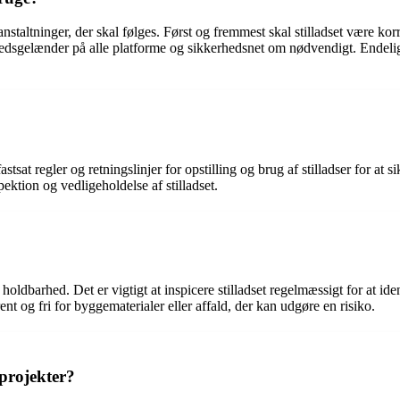
foranstaltninger, der skal følges. Først og fremmest skal stilladset være k
rhedsgelænder på alle platforme og sikkerhedsnet om nødvendigt. Endelig
fastsat regler og retningslinjer for opstilling og brug af stilladser for at
ktion og vedligeholdelse af stilladset.
g holdbarhed. Det er vigtigt at inspicere stilladset regelmæssigt for at ide
rent og fri for byggematerialer eller affald, der kan udgøre en risiko.
eprojekter?