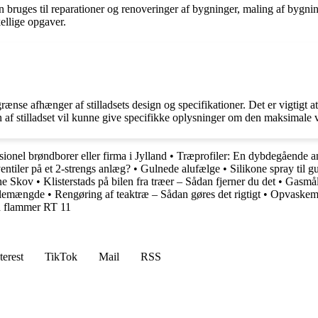
 kan bruges til reparationer og renoveringer af bygninger, maling af byg
kellige opgaver.
ænse afhænger af stilladsets design og specifikationer. Det er vigtigt
ren af stilladset vil kunne give specifikke oplysninger om den maksimale
sionel brøndborer eller firma i Jylland
•
Træprofiler: En dybdegående an
entiler på et 2-strengs anlæg?
•
Gulnede alufælge
•
Silikone spray til g
ene Skov
•
Klisterstads på bilen fra træer – Sådan fjerner du det
•
Gasmål
illemængde
•
Rengøring af teaktræ – Sådan gøres det rigtigt
•
Opvaskema
d flammer RT 11
terest
TikTok
Mail
RSS