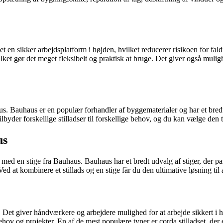
et en sikker arbejdsplatform i højden, hvilket reducerer risikoen for fa
lket gør det meget fleksibelt og praktisk at bruge. Det giver også muligh
haus. Bauhaus er en populær forhandler af byggematerialer og har et bredt
byder forskellige stilladser til forskellige behov, og du kan vælge den ty
us
med en stige fra Bauhaus. Bauhaus har et bredt udvalg af stiger, der pass
Ved at kombinere et stillads og en stige får du den ultimative løsning til 
. Det giver håndværkere og arbejdere mulighed for at arbejde sikkert i 
behov og projekter. En af de mest populære typer er corda stilladset, der 