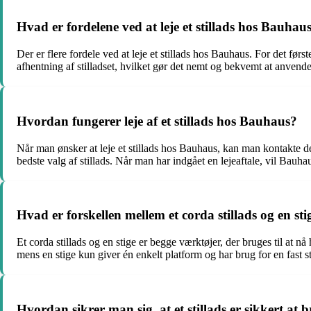
Hvad er fordelene ved at leje et stillads hos Bauhau
Der er flere fordele ved at leje et stillads hos Bauhaus. For det fø
afhentning af stilladset, hvilket gør det nemt og bekvemt at anvende.
Hvordan fungerer leje af et stillads hos Bauhaus?
Når man ønsker at leje et stillads hos Bauhaus, kan man kontakte de
bedste valg af stillads. Når man har indgået en lejeaftale, vil Bauh
Hvad er forskellen mellem et corda stillads og en sti
Et corda stillads og en stige er begge værktøjer, der bruges til at n
mens en stige kun giver én enkelt platform og har brug for en fast støt
Hvordan sikrer man sig, at et stillads er sikkert at 