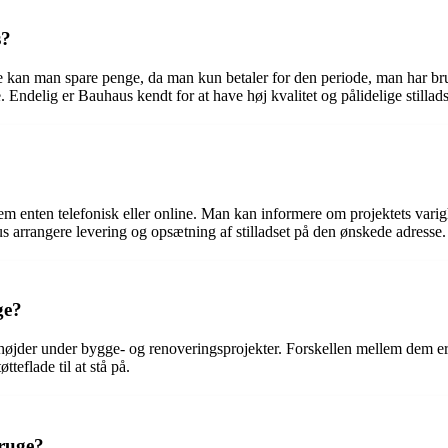
s?
rste kan man spare penge, da man kun betaler for den periode, man har b
 Endelig er Bauhaus kendt for at have høj kvalitet og pålidelige stillads
m enten telefonisk eller online. Man kan informere om projektets varig
aus arrangere levering og opsætning af stilladset på den ønskede adresse.
ge?
å højder under bygge- og renoveringsprojekter. Forskellen mellem dem er, a
teflade til at stå på.
bruge?