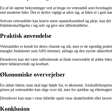
En af de største bekymringer ved at bruge en veteranbil som hverdags
end moderne biler. Det er derfor vigtigt at sikre sig, at bilen er i god s
Selvom veteranbiler kan kræve mere opmærksomhed og pleje, kan det ogs
fritidsbeskæftigelse i sig selv og give stor tilfredsstillelse.
Praktisk anvendelse
Veteranbiler er kendt for deres charme og stil, men er de egentlig pra
mangler funktioner som ABS-bremser, airbags og den nyeste sikkerhed
Derudover kan det være udfordrende at finde reservedele til ældre biler
mere tidskrævende og kostbart.
Økonomiske overvejelser
En sidste faktor, man skal tage højde for, er økonomi. Anskaffelsespris
prisen på veteranbiler kan stige over tid, især for sjældne og eftertragte
Derudover kan man i visse tilfælde opnå visse skattefordele eller lavere 
Konklusion