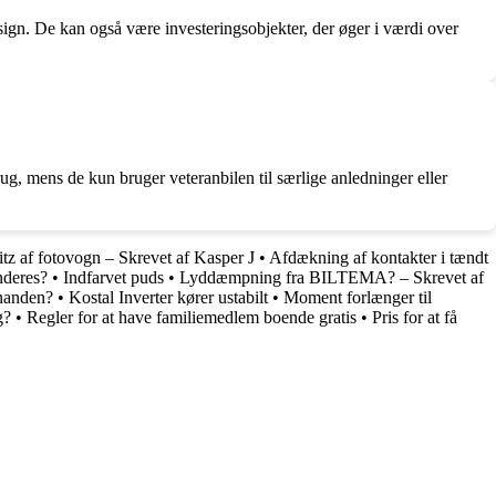
esign. De kan også være investeringsobjekter, der øger i værdi over
g, mens de kun bruger veteranbilen til særlige anledninger eller
litz af fotovogn – Skrevet af Kasper J
•
Afdækning af kontakter i tændt
nderes?
•
Indfarvet puds
•
Lyddæmpning fra BILTEMA? – Skrevet af
inanden?
•
Kostal Inverter kører ustabilt
•
Moment forlænger til
g?
•
Regler for at have familiemedlem boende gratis
•
Pris for at få