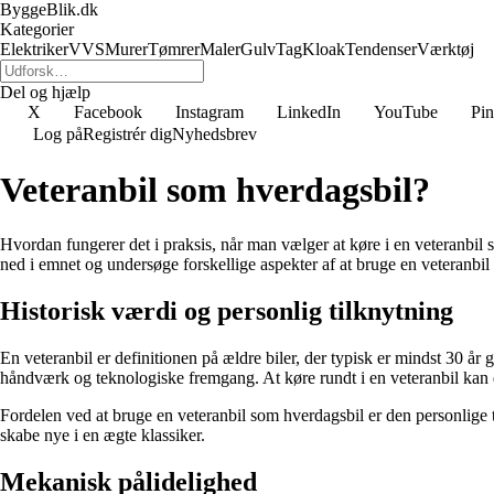
ByggeBlik.dk
Kategorier
Elektriker
VVS
Murer
Tømrer
Maler
Gulv
Tag
Kloak
Tendenser
Værktøj
Del og hjælp
X
Facebook
Instagram
LinkedIn
YouTube
Pin
Log på
Registrér dig
Nyhedsbrev
Veteranbil som hverdagsbil?
Hvordan fungerer det i praksis, når man vælger at køre i en veteranbil s
ned i emnet og undersøge forskellige aspekter af at bruge en veteranbil t
Historisk værdi og personlig tilknytning
En veteranbil er definitionen på ældre biler, der typisk er mindst 30 år
håndværk og teknologiske fremgang. At køre rundt i en veteranbil kan de
Fordelen ved at bruge en veteranbil som hverdagsbil er den personlige t
skabe nye i en ægte klassiker.
Mekanisk pålidelighed