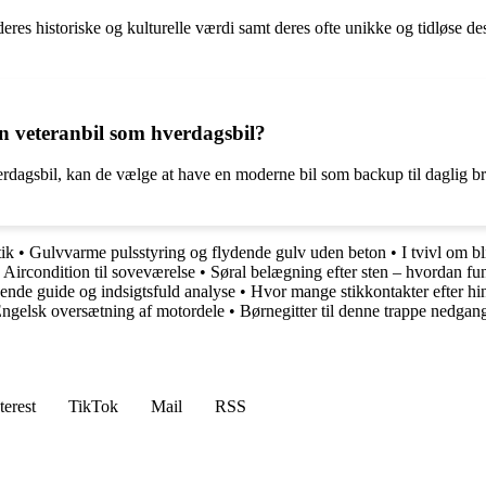
deres historiske og kulturelle værdi samt deres ofte unikke og tidløse d
en veteranbil som hverdagsbil?
rdagsbil, kan de vælge at have en moderne bil som backup til daglig bru
tik
•
Gulvvarme pulsstyring og flydende gulv uden beton
•
I tvivl om b
•
Aircondition til soveværelse
•
Søral belægning efter sten – hvordan fu
de guide og indsigtsfuld analyse
•
Hvor mange stikkontakter efter h
ngelsk oversætning af motordele
•
Børnegitter til denne trappe nedgan
terest
TikTok
Mail
RSS