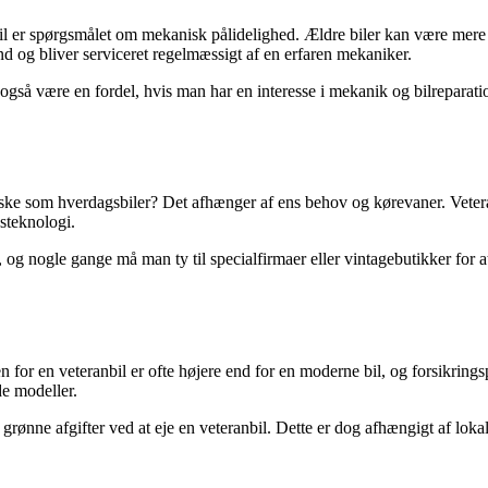
bil er spørgsmålet om mekanisk pålidelighed. Ældre biler kan være mer
tand og bliver serviceret regelmæssigt af en erfaren mekaniker.
å være en fordel, hvis man har en interesse i mekanik og bilreparatio
ktiske som hverdagsbiler? Det afhænger af ens behov og kørevaner. Veter
steknologi.
, og nogle gange må man ty til specialfirmaer eller vintagebutikker for 
en for en veteranbil er ofte højere end for en moderne bil, og forsikri
de modeller.
grønne afgifter ved at eje en veteranbil. Dette er dog afhængigt af lokal