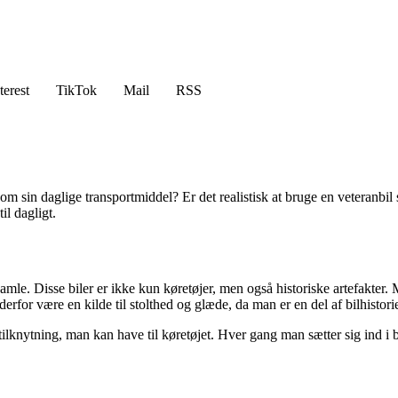
terest
TikTok
Mail
RSS
om sin daglige transportmiddel? Er det realistisk at bruge en veteranbil 
il dagligt.
 gamle. Disse biler er ikke kun køretøjer, men også historiske artefakter
rfor være en kilde til stolthed og glæde, da man er en del af bilhistori
ilknytning, man kan have til køretøjet. Hver gang man sætter sig ind i 