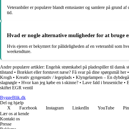
Veteranbiler er populære blandt entusiaster og samlere på grund af 
tid.
Hvad er nogle alternative muligheder for at bruge 
Hvis ejeren er bekymret for pålideligheden af en veteranbil som hve
weekendture.
Andre populære artikler:
Engelsk strømkabel på pladespiller til dansk s
tilstand
•
Brækket eller forstuvet næse? Få svar på dine spørgsmål her
Krogh
•
Kreativ gyngestativ / legeplads
•
Klyngelampen – En dybdegåen
slagnøgle
•
Hvor kan jeg købe en t-skinne?
•
Lave fald i bruseniche
•
E
skiftet EGR ventil
ByggeBlik.dk
Del og hjælp
X
Facebook
Instagram
LinkedIn
YouTube
Pin
Lær os at kende
Kontakt os
Presse