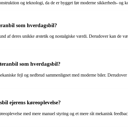
 konstruktion og teknologi, da de er bygget før moderne sikkerheds- og k
eranbil som hverdagsbil?
und af deres unikke æstetik og nostalgiske værdi. Derudover kan de v
teranbil som hverdagsbil?
 mekaniske fejl og nedbrud sammenlignet med moderne biler. Derudover
bil ejerens køreoplevelse?
 køreoplevelse med mere manuel styring og et mere råt mekanisk feedba