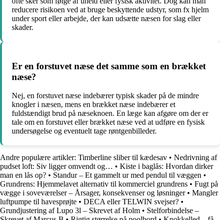
ofte sker som følge af uheld eller fysisk aktivitet. Dog kan man
reducere risikoen ved at bruge beskyttende udstyr, som fx hjelm
under sport eller arbejde, der kan udsætte næsen for slag eller
skader.
Er en forstuvet næse det samme som en brækket
næse?
Nej, en forstuvet næse indebærer typisk skader på de mindre
knogler i næsen, mens en brækket næse indebærer et
fuldstændigt brud på næseknoen. En læge kan afgøre om der er
tale om en forstuvet eller brækket næse ved at udføre en fysisk
undersøgelse og eventuelt tage røntgenbilleder.
Andre populære artikler:
Timberline sliber til kædesav
•
Nedrivning af
pudset loft: Siv ligger omvendt og…
•
Kiste i baglås: Hvordan dirker
man en lås op?
•
Standur – Et gammelt ur med pendul til væggen
•
Grundrens: Hjemmelavet alternativ til kommerciel grundrens
•
Fugt på
vægge i soveværelser – Årsager, konsekvenser og løsninger
•
Mangler
luftpumpe til havesprøjte
•
DECA eller TELWIN svejser?
•
Grundjustering af Lupo 3l – Skrevet af Holm
•
Stelforbindelse –
Skrevet af Marcus B
•
Rigtig størrelse på poolbord
•
Knokkelled – få