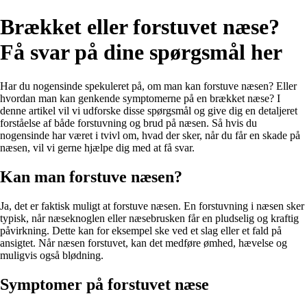
Brækket eller forstuvet næse?
Få svar på dine spørgsmål her
Har du nogensinde spekuleret på, om man kan forstuve næsen? Eller
hvordan man kan genkende symptomerne på en brækket næse? I
denne artikel vil vi udforske disse spørgsmål og give dig en detaljeret
forståelse af både forstuvning og brud på næsen. Så hvis du
nogensinde har været i tvivl om, hvad der sker, når du får en skade på
næsen, vil vi gerne hjælpe dig med at få svar.
Kan man forstuve næsen?
Ja, det er faktisk muligt at forstuve næsen. En forstuvning i næsen sker
typisk, når næseknoglen eller næsebrusken får en pludselig og kraftig
påvirkning. Dette kan for eksempel ske ved et slag eller et fald på
ansigtet. Når næsen forstuvet, kan det medføre ømhed, hævelse og
muligvis også blødning.
Symptomer på forstuvet næse