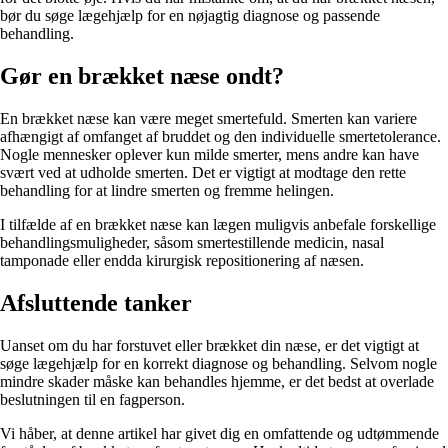
bør du søge lægehjælp for en nøjagtig diagnose og passende
behandling.
Gør en brækket næse ondt?
En brækket næse kan være meget smertefuld. Smerten kan variere
afhængigt af omfanget af bruddet og den individuelle smertetolerance.
Nogle mennesker oplever kun milde smerter, mens andre kan have
svært ved at udholde smerten. Det er vigtigt at modtage den rette
behandling for at lindre smerten og fremme helingen.
I tilfælde af en brækket næse kan lægen muligvis anbefale forskellige
behandlingsmuligheder, såsom smertestillende medicin, nasal
tamponade eller endda kirurgisk repositionering af næsen.
Afsluttende tanker
Uanset om du har forstuvet eller brækket din næse, er det vigtigt at
søge lægehjælp for en korrekt diagnose og behandling. Selvom nogle
mindre skader måske kan behandles hjemme, er det bedst at overlade
beslutningen til en fagperson.
Vi håber, at denne artikel har givet dig en omfattende og udtømmende