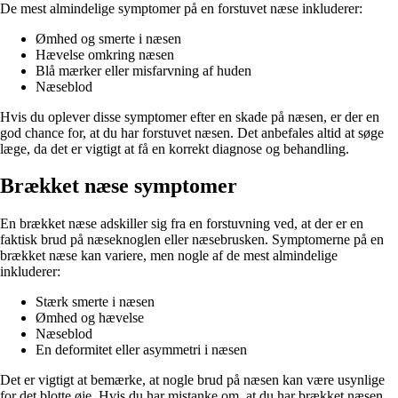
De mest almindelige symptomer på en forstuvet næse inkluderer:
Ømhed og smerte i næsen
Hævelse omkring næsen
Blå mærker eller misfarvning af huden
Næseblod
Hvis du oplever disse symptomer efter en skade på næsen, er der en
god chance for, at du har forstuvet næsen. Det anbefales altid at søge
læge, da det er vigtigt at få en korrekt diagnose og behandling.
Brækket næse symptomer
En brækket næse adskiller sig fra en forstuvning ved, at der er en
faktisk brud på næseknoglen eller næsebrusken. Symptomerne på en
brækket næse kan variere, men nogle af de mest almindelige
inkluderer:
Stærk smerte i næsen
Ømhed og hævelse
Næseblod
En deformitet eller asymmetri i næsen
Det er vigtigt at bemærke, at nogle brud på næsen kan være usynlige
for det blotte øje. Hvis du har mistanke om, at du har brækket næsen,