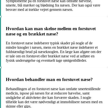
Symptomerne på en forstuvet næse kan omfatte hævelse,
smerte, blå mærker og blødning fra næsen. Der kan også være
besvær med at trække vejret gennem næsen.
Hvordan kan man skelne mellem en forstuvet
næse og en brækket næse?
En forstuvet næse indebærer typisk skader på nogle af de
mindre knogler i næsen, mens en brækket næse indebærer et
fuldstændigt brud på næseknoglen. En læge kan afgøre om der
er tale om en forstuvet eller brækket næse ved at udføre en
fysisk undersøgelse og eventuelt tage røntgenbilleder.
Hvordan behandler man en forstuvet næse?
Behandlingen af en forstuvet næse kan omfatte smertestillende
medicin, ispose på næsen for at reducere hævelse, samt
undgåelse af aktiviteter der kan forværre skaden. I nogle
tilfælde kan det være nødvendigt at immobilisere næsen med en
skinne eller gips.