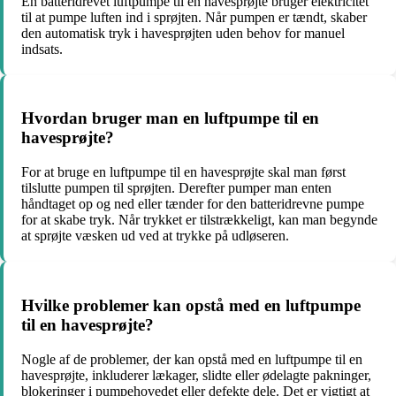
En batteridrevet luftpumpe til en havesprøjte bruger elektricitet
til at pumpe luften ind i sprøjten. Når pumpen er tændt, skaber
den automatisk tryk i havesprøjten uden behov for manuel
indsats.
Hvordan bruger man en luftpumpe til en
havesprøjte?
For at bruge en luftpumpe til en havesprøjte skal man først
tilslutte pumpen til sprøjten. Derefter pumper man enten
håndtaget op og ned eller tænder for den batteridrevne pumpe
for at skabe tryk. Når trykket er tilstrækkeligt, kan man begynde
at sprøjte væsken ud ved at trykke på udløseren.
Hvilke problemer kan opstå med en luftpumpe
til en havesprøjte?
Nogle af de problemer, der kan opstå med en luftpumpe til en
havesprøjte, inkluderer lækager, slidte eller ødelagte pakninger,
blokeringer i pumpehovedet eller defekte dele. Det er vigtigt at