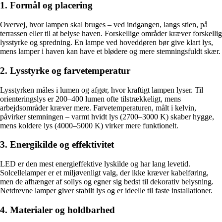
1. Formål og placering
Overvej, hvor lampen skal bruges – ved indgangen, langs stien, på
terrassen eller til at belyse haven. Forskellige områder kræver forskellig
lysstyrke og spredning. En lampe ved hoveddøren bør give klart lys,
mens lamper i haven kan have et blødere og mere stemningsfuldt skær.
2. Lysstyrke og farvetemperatur
Lysstyrken måles i lumen og afgør, hvor kraftigt lampen lyser. Til
orienteringslys er 200–400 lumen ofte tilstrækkeligt, mens
arbejdsområder kræver mere. Farvetemperaturen, målt i kelvin,
påvirker stemningen – varmt hvidt lys (2700–3000 K) skaber hygge,
mens koldere lys (4000–5000 K) virker mere funktionelt.
3. Energikilde og effektivitet
LED er den mest energieffektive lyskilde og har lang levetid.
Solcellelamper er et miljøvenligt valg, der ikke kræver kabelføring,
men de afhænger af sollys og egner sig bedst til dekorativ belysning.
Netdrevne lamper giver stabilt lys og er ideelle til faste installationer.
4. Materialer og holdbarhed