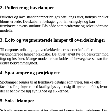
2. Pullerter og havelamper
Pullerter og lave standerlamper bruges ofte langs stier, indkørsler eller
blomsterbede. De skaber et behageligt orienteringslys og kan
fremhæve havens struktur. Fås både som netdrevne og solcelledrevne
modeller.
3. Loft- og vægmonterede lamper til overdækninger
Til carporte, udhæng og overdækkede terrasser er loft- eller
vægmonterede lamper praktiske. De giver jævnt lys og beskytter mod
fugt og insekter. Mange modeller kan kobles til bevægelsessensor for
ekstra bekvemmelighed.
4. Spotlamper og projektører
Spotlamper bruges til at fremhæve detaljer som træer, buske eller
facader. Projektører med kraftigt lys egner sig til større områder, hvor
der er behov for høj synlighed og sikkerhed.
5. Solcellelamper
Solcellelamper er nemme at installere og kræver ingen ledninger. De