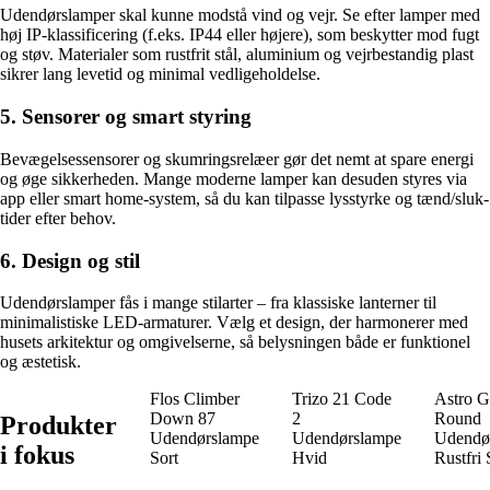
Udendørslamper skal kunne modstå vind og vejr. Se efter lamper med
høj IP-klassificering (f.eks. IP44 eller højere), som beskytter mod fugt
og støv. Materialer som rustfrit stål, aluminium og vejrbestandig plast
sikrer lang levetid og minimal vedligeholdelse.
5. Sensorer og smart styring
Bevægelsessensorer og skumringsrelæer gør det nemt at spare energi
og øge sikkerheden. Mange moderne lamper kan desuden styres via
app eller smart home-system, så du kan tilpasse lysstyrke og tænd/sluk-
tider efter behov.
6. Design og stil
Udendørslamper fås i mange stilarter – fra klassiske lanterner til
minimalistiske LED-armaturer. Vælg et design, der harmonerer med
husets arkitektur og omgivelserne, så belysningen både er funktionel
og æstetisk.
Flos Climber
Trizo 21 Code
Astro 
Down 87
2
Round
Produkter
Udendørslampe
Udendørslampe
Udendø
i fokus
Sort
Hvid
Rustfri 