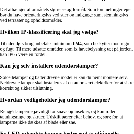
Det afhænger af områdets størrelse og formål. Som tommelfingerregel
bør du have orienteringslys ved stier og indgange samt stemningslys
ved terrasser og opholdsområder.
Hvilken IP-klassificering skal jeg vælge?
Til udendørs brug anbefales minimum IP44, som beskytter mod regn
og fugt. Til mere udsatte områder, som fx havebelysning tæt på jorden,
kan IP65 være en fordel.
Kan jeg selv installere udendørslamper?
Solcellelamper og batteridrevne modeller kan du nemt montere selv.
Netdrevne lamper skal installeres af en autoriseret elektriker for at sikre
korrekt og sikker tilslutning.
Hvordan vedligeholder jeg udendørslamper?
Rengør lamperne jævnligt for snavs og insekter, og kontroller
tætningsringe og skruer. Udskift pærer efter behov, og sørg for, at
lamperne ikke dækkes af blade eller sne.
Er LED-udendørslamper bedre end traditionelle