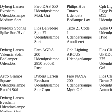
Dyberg Larsen
Faro DAS 650
Philips Hue
Cph Lig
Evesham
Udendørslampe
Turaco
Eggy P
Udendørslampe
Mørk Grå
Udendørs
Ø55
Medium Sort
Bedlampe Lav
Udendø
Nordlux Sponge
Flos Belvedere
Trizo 21 Code
Astro O
Spike Sort/Hvid
Spot F1
1
Udendø
Udendørslampe
Udendørslampe
Hvid
Sort
Anodiseret
Dyberg Larsen
Faro AGRA
Cph Lighting
Flos Cl
Valencia Solar
200
ARCUS
UP&D
Bedlamper
Udendørslampe
Udendørslampe
275
Udendørs
2850-3050K
Udendø
Rust
Grå
Astro Gramos
Dyberg Larsen
Faro NAYA
Flos Cl
Square
Evesham
200
Down 2
Udendørslampe
Udendørslampe
Udendørslampe
Udendø
Rustfri Stål
Stor Grøn
Mørk Grå
Antraci
Dyberg Larsen
Evesham
Udendørslampe
Medium Grøn