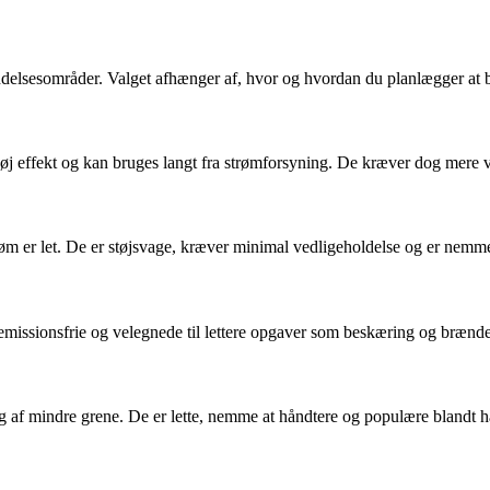
endelsesområder. Valget afhænger af, hvor og hvordan du planlægger at 
øj effekt og kan bruges langt fra strømforsyning. De kræver dog mere v
 strøm er let. De er støjsvage, kræver minimal vedligeholdelse og er ne
emissionsfrie og velegnede til lettere opgaver som beskæring og brænde
 af mindre grene. De er lette, nemme at håndtere og populære blandt hav