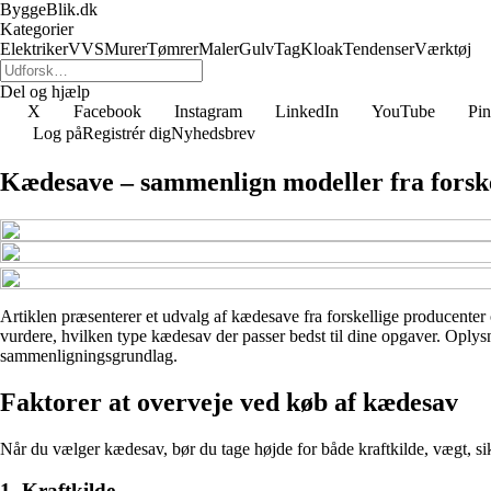
ByggeBlik.dk
Kategorier
Elektriker
VVS
Murer
Tømrer
Maler
Gulv
Tag
Kloak
Tendenser
Værktøj
Del og hjælp
X
Facebook
Instagram
LinkedIn
YouTube
Pin
Log på
Registrér dig
Nyhedsbrev
Kædesave – sammenlign modeller fra forske
Artiklen præsenterer et udvalg af kædesave fra forskellige producenter o
vurdere, hvilken type kædesav der passer bedst til dine opgaver. Oplysn
sammenligningsgrundlag.
Faktorer at overveje ved køb af kædesav
Når du vælger kædesav, bør du tage højde for både kraftkilde, vægt, sik
1. Kraftkilde