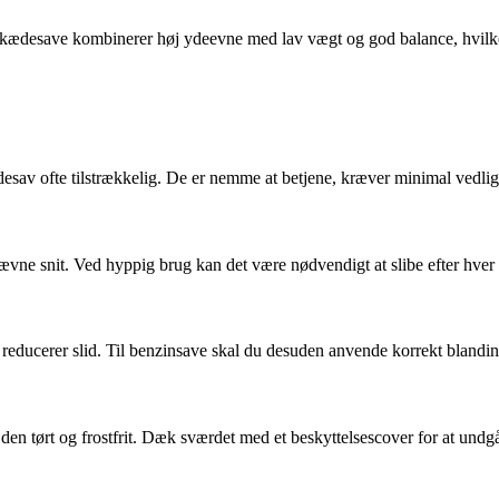
s kædesave kombinerer høj ydeevne med lav vægt og god balance, hvilk
ædesav ofte tilstrækkelig. De er nemme at betjene, kræver minimal vedli
ævne snit. Ved hyppig brug kan det være nødvendigt at slibe efter hver 
 reducerer slid. Til benzinsave skal du desuden anvende korrekt blandin
den tørt og frostfrit. Dæk sværdet med et beskyttelsescover for at und