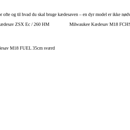
or ofte og til hvad du skal bruge kædesaven – en dyr model er ikke nødv
kædesav ZSX Ec / 260 HM
Milwaukee Kædesav M18 FCH
esav M18 FUEL 35cm sværd