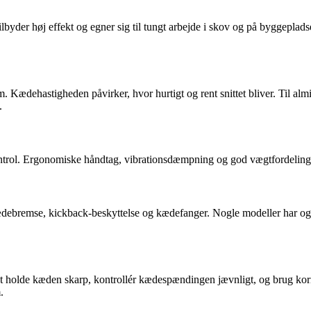
byder høj effekt og egner sig til tungt arbejde i skov og på byggepladse
ædehastigheden påvirker, hvor hurtigt og rent snittet bliver. Til almi
.
ontrol. Ergonomiske håndtag, vibrationsdæmpning og god vægtfordeling 
ædebremse, kickback-beskyttelse og kædefanger. Nogle modeller har o
t holde kæden skarp, kontrollér kædespændingen jævnligt, og brug kor
.