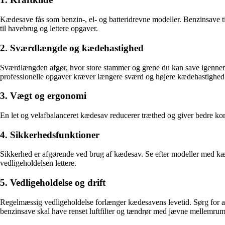
Kædesave fås som benzin-, el- og batteridrevne modeller. Benzinsave til
til havebrug og lettere opgaver.
2. Sværdlængde og kædehastighed
Sværdlængden afgør, hvor store stammer og grene du kan save igennem. K
professionelle opgaver kræver længere sværd og højere kædehastighed
3. Vægt og ergonomi
En let og velafbalanceret kædesav reducerer træthed og giver bedre k
4. Sikkerhedsfunktioner
Sikkerhed er afgørende ved brug af kædesav. Se efter modeller med k
vedligeholdelsen lettere.
5. Vedligeholdelse og drift
Regelmæssig vedligeholdelse forlænger kædesavens levetid. Sørg for a
benzinsave skal have renset luftfilter og tændrør med jævne mellemrum