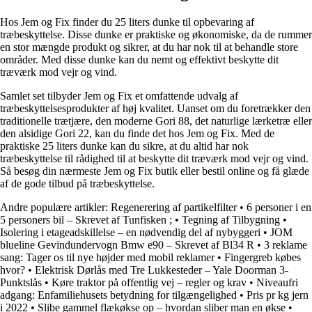
Hos Jem og Fix finder du 25 liters dunke til opbevaring af
træbeskyttelse. Disse dunke er praktiske og økonomiske, da de rummer
en stor mængde produkt og sikrer, at du har nok til at behandle store
områder. Med disse dunke kan du nemt og effektivt beskytte dit
træværk mod vejr og vind.
Samlet set tilbyder Jem og Fix et omfattende udvalg af
træbeskyttelsesprodukter af høj kvalitet. Uanset om du foretrækker den
traditionelle trætjære, den moderne Gori 88, det naturlige lærketræ eller
den alsidige Gori 22, kan du finde det hos Jem og Fix. Med de
praktiske 25 liters dunke kan du sikre, at du altid har nok
træbeskyttelse til rådighed til at beskytte dit træværk mod vejr og vind.
Så besøg din nærmeste Jem og Fix butik eller bestil online og få glæde
af de gode tilbud på træbeskyttelse.
Andre populære artikler:
Regenerering af partikelfilter
•
6 personer i en
5 personers bil – Skrevet af Tunfisken ;
•
Tegning af Tilbygning
•
Isolering i etageadskillelse – en nødvendig del af nybyggeri
•
JOM
blueline Gevindundervogn Bmw e90 – Skrevet af Bl34 R
•
3 reklame
sang: Tager os til nye højder med mobil reklamer
•
Fingergreb købes
hvor?
•
Elektrisk Dørlås med Tre Lukkesteder – Yale Doorman 3-
Punktslås
•
Køre traktor på offentlig vej – regler og krav
•
Niveaufri
adgang: Enfamiliehusets betydning for tilgængelighed
•
Pris pr kg jern
i 2022
•
Slibe gammel flækøkse op – hvordan sliber man en økse
•