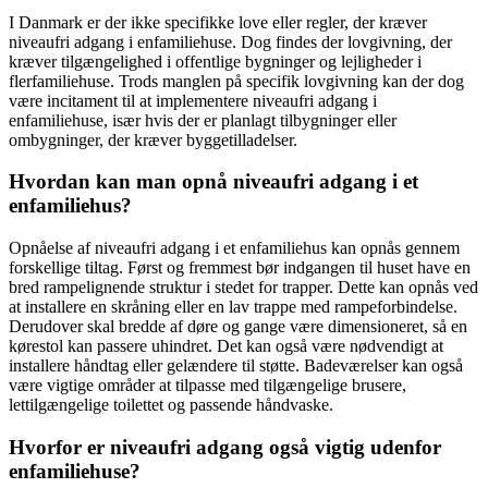
I Danmark er der ikke specifikke love eller regler, der kræver
niveaufri adgang i enfamiliehuse. Dog findes der lovgivning, der
kræver tilgængelighed i offentlige bygninger og lejligheder i
flerfamiliehuse. Trods manglen på specifik lovgivning kan der dog
være incitament til at implementere niveaufri adgang i
enfamiliehuse, især hvis der er planlagt tilbygninger eller
ombygninger, der kræver byggetilladelser.
Hvordan kan man opnå niveaufri adgang i et
enfamiliehus?
Opnåelse af niveaufri adgang i et enfamiliehus kan opnås gennem
forskellige tiltag. Først og fremmest bør indgangen til huset have en
bred rampelignende struktur i stedet for trapper. Dette kan opnås ved
at installere en skråning eller en lav trappe med rampeforbindelse.
Derudover skal bredde af døre og gange være dimensioneret, så en
kørestol kan passere uhindret. Det kan også være nødvendigt at
installere håndtag eller gelændere til støtte. Badeværelser kan også
være vigtige områder at tilpasse med tilgængelige brusere,
lettilgængelige toilettet og passende håndvaske.
Hvorfor er niveaufri adgang også vigtig udenfor
enfamiliehuse?