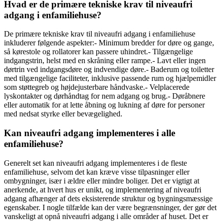
Hvad er de primære tekniske krav til niveaufri
adgang i enfamiliehuse?
De primære tekniske krav til niveaufri adgang i enfamiliehuse
inkluderer følgende aspekter:- Minimum bredder for døre og gange,
så kørestole og rollatorer kan passere uhindret.- Tilgængelige
indgangstrin, helst med en skråning eller rampe.- Lavt eller ingen
dørtrin ved indgangsdøre og indvendige døre.- Baderum og toiletter
med tilgængelige faciliteter, inklusive passende rum og hjælpemidler
som støttegreb og højdejusterbare håndvaske.- Velplacerede
lyskontakter og dørhåndtag for nem adgang og brug.- Døråbnere
eller automatik for at lette åbning og lukning af døre for personer
med nedsat styrke eller bevægelighed.
Kan niveaufri adgang implementeres i alle
enfamiliehuse?
Generelt set kan niveaufri adgang implementeres i de fleste
enfamiliehuse, selvom det kan kræve visse tilpasninger eller
ombygninger, især i ældre eller mindre boliger. Det er vigtigt at
anerkende, at hvert hus er unikt, og implementering af niveaufri
adgang afhænger af dets eksisterende struktur og bygningsmæssige
egenskaber. I nogle tilfælde kan der være begrænsninger, der gør det
vanskeligt at opnå niveaufri adgang i alle områder af huset. Det er