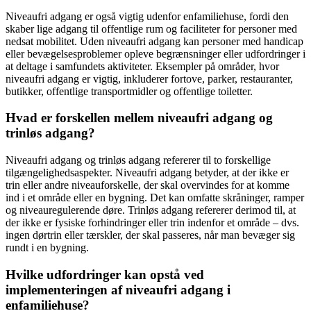
Niveaufri adgang er også vigtig udenfor enfamiliehuse, fordi den
skaber lige adgang til offentlige rum og faciliteter for personer med
nedsat mobilitet. Uden niveaufri adgang kan personer med handicap
eller bevægelsesproblemer opleve begrænsninger eller udfordringer i
at deltage i samfundets aktiviteter. Eksempler på områder, hvor
niveaufri adgang er vigtig, inkluderer fortove, parker, restauranter,
butikker, offentlige transportmidler og offentlige toiletter.
Hvad er forskellen mellem niveaufri adgang og
trinløs adgang?
Niveaufri adgang og trinløs adgang refererer til to forskellige
tilgængelighedsaspekter. Niveaufri adgang betyder, at der ikke er
trin eller andre niveauforskelle, der skal overvindes for at komme
ind i et område eller en bygning. Det kan omfatte skråninger, ramper
og niveauregulerende døre. Trinløs adgang refererer derimod til, at
der ikke er fysiske forhindringer eller trin indenfor et område – dvs.
ingen dørtrin eller tærskler, der skal passeres, når man bevæger sig
rundt i en bygning.
Hvilke udfordringer kan opstå ved
implementeringen af niveaufri adgang i
enfamiliehuse?