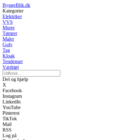
ByggeBlik.dk
Kategorier
Elektriker
VVS
Murer
Tømrer
Maler
Gulv
Tag
Kloak
Tendenser
Værktøj
Del og hjælp
X
Facebook
Instagram
LinkedIn
YouTube
Pinterest
TikTok
Mail
RSS
Log på