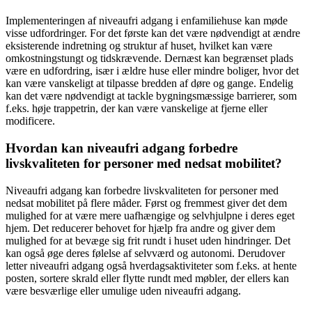
Implementeringen af niveaufri adgang i enfamiliehuse kan møde
visse udfordringer. For det første kan det være nødvendigt at ændre
eksisterende indretning og struktur af huset, hvilket kan være
omkostningstungt og tidskrævende. Dernæst kan begrænset plads
være en udfordring, især i ældre huse eller mindre boliger, hvor det
kan være vanskeligt at tilpasse bredden af døre og gange. Endelig
kan det være nødvendigt at tackle bygningsmæssige barrierer, som
f.eks. høje trappetrin, der kan være vanskelige at fjerne eller
modificere.
Hvordan kan niveaufri adgang forbedre
livskvaliteten for personer med nedsat mobilitet?
Niveaufri adgang kan forbedre livskvaliteten for personer med
nedsat mobilitet på flere måder. Først og fremmest giver det dem
mulighed for at være mere uafhængige og selvhjulpne i deres eget
hjem. Det reducerer behovet for hjælp fra andre og giver dem
mulighed for at bevæge sig frit rundt i huset uden hindringer. Det
kan også øge deres følelse af selvværd og autonomi. Derudover
letter niveaufri adgang også hverdagsaktiviteter som f.eks. at hente
posten, sortere skrald eller flytte rundt med møbler, der ellers kan
være besværlige eller umulige uden niveaufri adgang.