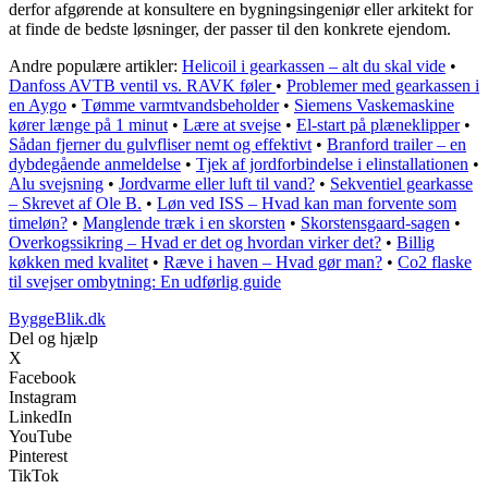
derfor afgørende at konsultere en bygningsingeniør eller arkitekt for
at finde de bedste løsninger, der passer til den konkrete ejendom.
Andre populære artikler:
Helicoil i gearkassen – alt du skal vide
•
Danfoss AVTB ventil vs. RAVK føler
•
Problemer med gearkassen i
en Aygo
•
Tømme varmtvandsbeholder
•
Siemens Vaskemaskine
kører længe på 1 minut
•
Lære at svejse
•
El-start på plæneklipper
•
Sådan fjerner du gulvfliser nemt og effektivt
•
Branford trailer – en
dybdegående anmeldelse
•
Tjek af jordforbindelse i elinstallationen
•
Alu svejsning
•
Jordvarme eller luft til vand?
•
Sekventiel gearkasse
– Skrevet af Ole B.
•
Løn ved ISS – Hvad kan man forvente som
timeløn?
•
Manglende træk i en skorsten
•
Skorstensgaard-sagen
•
Overkogssikring – Hvad er det og hvordan virker det?
•
Billig
køkken med kvalitet
•
Ræve i haven – Hvad gør man?
•
Co2 flaske
til svejser ombytning: En udførlig guide
ByggeBlik.dk
Del og hjælp
X
Facebook
Instagram
LinkedIn
YouTube
Pinterest
TikTok