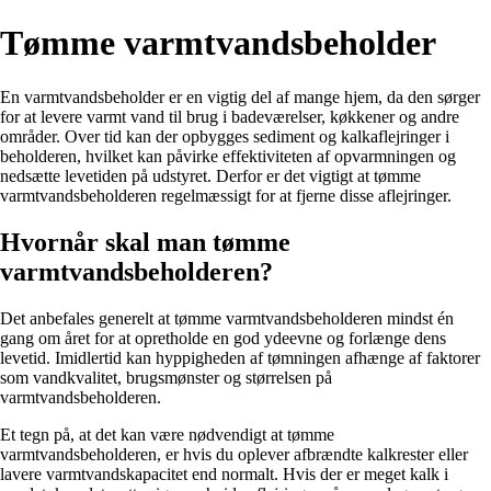
Tømme varmtvandsbeholder
En varmtvandsbeholder er en vigtig del af mange hjem, da den sørger
for at levere varmt vand til brug i badeværelser, køkkener og andre
områder. Over tid kan der opbygges sediment og kalkaflejringer i
beholderen, hvilket kan påvirke effektiviteten af opvarmningen og
nedsætte levetiden på udstyret. Derfor er det vigtigt at tømme
varmtvandsbeholderen regelmæssigt for at fjerne disse aflejringer.
Hvornår skal man tømme
varmtvandsbeholderen?
Det anbefales generelt at tømme varmtvandsbeholderen mindst én
gang om året for at opretholde en god ydeevne og forlænge dens
levetid. Imidlertid kan hyppigheden af tømningen afhænge af faktorer
som vandkvalitet, brugsmønster og størrelsen på
varmtvandsbeholderen.
Et tegn på, at det kan være nødvendigt at tømme
varmtvandsbeholderen, er hvis du oplever afbrændte kalkrester eller
lavere varmtvandskapacitet end normalt. Hvis der er meget kalk i