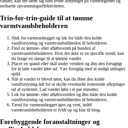
vandet, kan det sætte sig som hvide aflejringer på varmelegemet og
nedsætte opvarmningseffektiviteten.
Trin-for-trin-guide til at tømme
varmtvandsbeholderen
Sluk for varmeanlægget og luk for både den kolde
vandforsyning og varmtvandstilførslen til beholderen.
Find en tømme- eller afløbsventil på bunden af
varmtvandsbeholderen. Hvis der ikke er en specifik ventil, kan
du bruge en slange til at tømme vandet.
Placer en spand eller skål under ventilen og åbn den forsigtigt
for at lade vandet løbe ud. Vær forsigtig med at undgå utilsigtet
spild.
Når al vandet er blevet tømt, kan du åbne den kolde
vandforsyning lidt for at skylle eventuelle resterende aflejringer
ud af systemet. Lad vandet løbe i et par minutter.
Luk for tømme- eller afløbsventilen og åbn både den kolde
vandforsyning og varmtvandstilførslen til beholderen.
Tænd for varmeanlægget igen og vent, indtil
varmtvandsbeholderen er fyldt op og klar til brug.
Forebyggende foranstaltninger og