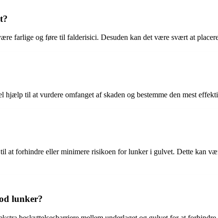
t?
re farlige og føre til falderisici. Desuden kan det være svært at placer
onel hjælp til at vurdere omfanget af skaden og bestemme den mest effekt
l at forhindre eller minimere risikoen for lunker i gulvet. Dette kan være
od lunker?
kstra beskyttelsesbarriere mellem underlaget og gulvet for at forhindr