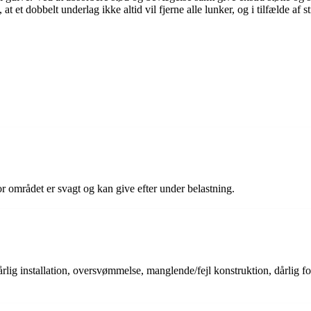
t et dobbelt underlag ikke altid vil fjerne alle lunker, og i tilfælde af 
vor området er svagt og kan give efter under belastning.
rlig installation, oversvømmelse, manglende/fejl konstruktion, dårlig fo