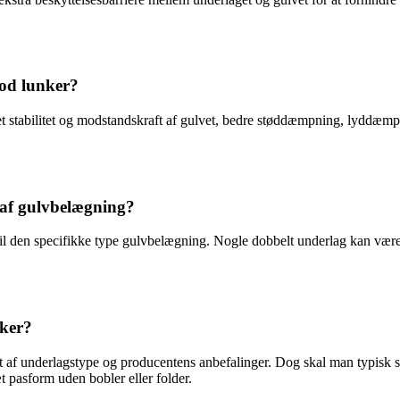
mod lunker?
 stabilitet og modstandskraft af gulvet, bedre støddæmpning, lyddæmpni
r af gulvbelægning?
er til den specifikke type gulvbelægning. Nogle dobbelt underlag kan vær
nker?
 af underlagstype og producentens anbefalinger. Dog skal man typisk sør
 pasform uden bobler eller folder.