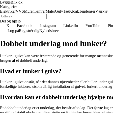
ByggeBlik.dk
Kategorier
Elektriker
VVS
Murer
Tømrer
Maler
Gulv
Tag
Kloak
Tendenser
Værktøj
Del og hjælp
X
Facebook
Instagram
LinkedIn
YouTube
Pin
Log på
Registrér dig
Nyhedsbrev
Dobbelt underlag mod lunker?
Lunker i gulve kan være irriterende og generende for mange mennesker.
brugen af et dobbelt underlag.
Hvad er lunker i gulve?
Lunker i gulve opstår, når der dannes ujævnheder eller huller under gu
forskellige faktorer, såsom dårlig installation af gulvet, forkert underla
Hvordan kan et dobbelt underlag hjælpe me
Et dobbelt underlag er et underlag, der består af to lag. Det første l
en stift og stabil plade, der giver støtte og forhindrer bevægelse og ujæ