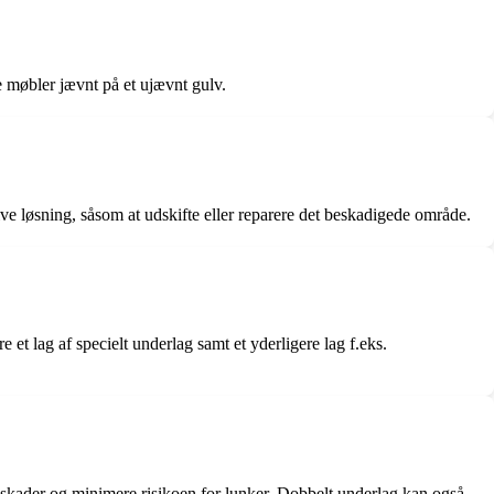
e møbler jævnt på et ujævnt gulv.
ive løsning, såsom at udskifte eller reparere det beskadigede område.
 et lag af specielt underlag samt et yderligere lag f.eks.
e skader og minimere risikoen for lunker. Dobbelt underlag kan også