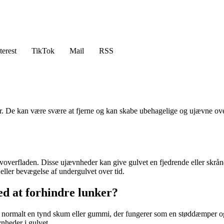
terest
TikTok
Mail
RSS
 De kan være svære at fjerne og kan skabe ubehagelige og ujævne overf
lvoverfladen. Disse ujævnheder kan give gulvet en fjedrende eller skrå
g eller bevægelse af undergulvet over tid.
d at forhindre lunker?
ag er normalt en tynd skum eller gummi, der fungerer som en støddæmper 
vnheder i gulvet.