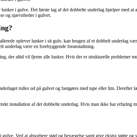
 lunker i gulve. Det første lag af det dobbelte underlag hjælper med at 
else og ujævnheder i gulvet.
ing?
llerede oplever lunker i sit gulv, kan brugen af et dobbelt underlag vær
belt underlag være en forebyggende foranstaltning.
ing, der altid vil fjerne alle lunker. Hvis der er strukturelle problemer
f underlaget rulles ud på gulvet og fastgøres med tape eller lim. Derefter
orrekt installation af det dobbelte underlag. Hvis man ikke har erfaring m
 i gulve. Ved at absorbere stød og bevægelse samt give ekstra støtte og s