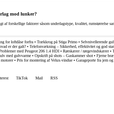
erlag mod lunker?
af forskellige faktorer såsom underlagstype, kvalitet, rumstørrelse sam
g for loftdåse forfra
•
Trækkrog på Stiga Primo
•
Selvnivellerende gul
hvad er der galt?
•
Telefonvækning – Sikkerhed, effektivitet og god sta
Problemer med Peugeot 206 1.4 HDI
•
Rørskærer / rørgevindskærer
•
gulv med gulvvarme
•
Opskrift på shots – Gaskammer shot
•
Fjerne bræ
 motorer
•
Pris for montering af Velux-vindue
•
Garageporte fra jem og f
terest
TikTok
Mail
RSS