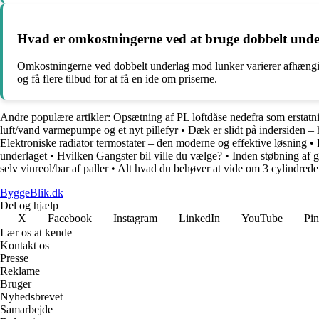
Hvad er omkostningerne ved at bruge dobbelt und
Omkostningerne ved dobbelt underlag mod lunker varierer afhængigt 
og få flere tilbud for at få en ide om priserne.
Andre populære artikler:
Opsætning af PL loftdåse nedefra som erstatnin
luft/vand varmepumpe og et nyt pillefyr
•
Dæk er slidt på indersiden – 
Elektroniske radiator termostater – den moderne og effektive løsning
•
underlaget
•
Hvilken Gangster bil ville du vælge?
•
Inden støbning af 
selv vinreol/bar af paller
•
Alt hvad du behøver at vide om 3 cylindrede
ByggeBlik.dk
Del og hjælp
X
Facebook
Instagram
LinkedIn
YouTube
Pin
Lær os at kende
Kontakt os
Presse
Reklame
Bruger
Nyhedsbrevet
Samarbejde