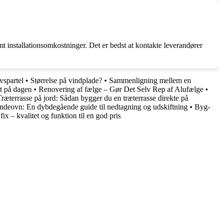
t installationsomkostninger. Det er bedst at kontakte leverandører
vspartel
•
Størrelse på vindplade?
•
Sammenligning mellem en
rt på dagen
•
Renovering af fælge – Gør Det Selv Rep af Alufælge
•
Træterrasse på jord: Sådan bygger du en træterrasse direkte på
ndeovn: En dybdegående guide til nedtagning og udskiftning
•
Byg-
ix – kvalitet og funktion til en god pris