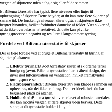
vægten af skjorterne uden at bøje sig eller falde sammen.
Et Biltema tørrestativ har typisk flere niveauer eller linjer til
ophængning af skjorter. Dette betyder, at du kan tørre flere skjorter på
samme tid. De forskellige niveauer sikrer også, at skjorterne ikke
berører hinanden, hvilket forhindrer dannelse af folder. Vær sikker på,
at du ikke overbelaster tørrestativet, da dette kan påvirke
tørringsprocessen negativt og resultere i langsommere tørring.
Fordele ved Biltema tørrestativ til skjorter
Der er flere fordele ved at bruge et Biltema tørrestativ til tørring af
skjorter på altanen:
Effektiv tørring:
Et godt tørrestativ sikrer, at skjorterne tørrer
hurtigt og jævnt. Biltema tørrestativet har et åbent design, der
giver god luftcirkulation og ventilation, hvilket fremskynder
tørringsprocessen.
Pladsbesparende:
Et Biltema tørrestativ kan klappes sammen og
opbevares, når det ikke er i brug. Dette er ideelt, hvis du har
begrænset plads på altanen.
Holdbarhed:
Biltema tørrestativer er lavet af robuste materialer,
der kan modstå vægten af flere skjorter uden besvær. Dette
sikrer, at dit tørrestativ holder i lang tid.