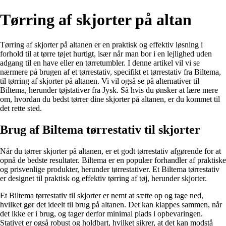
Tørring af skjorter på altan
Tørring af skjorter på altanen er en praktisk og effektiv løsning i
forhold til at tørre tøjet hurtigt, især når man bor i en lejlighed uden
adgang til en have eller en tørretumbler. I denne artikel vil vi se
nærmere på brugen af et tørrestativ, specifikt et tørrestativ fra Biltema,
til tørring af skjorter på altanen. Vi vil også se på alternativer til
Biltema, herunder tøjstativer fra Jysk. Så hvis du ønsker at lære mere
om, hvordan du bedst tørrer dine skjorter på altanen, er du kommet til
det rette sted.
Brug af Biltema tørrestativ til skjorter
Når du tørrer skjorter på altanen, er et godt tørrestativ afgørende for at
opnå de bedste resultater. Biltema er en populær forhandler af praktiske
og prisvenlige produkter, herunder tørrestativer. Et Biltema tørrestativ
er designet til praktisk og effektiv tørring af tøj, herunder skjorter.
Et Biltema tørrestativ til skjorter er nemt at sætte op og tage ned,
hvilket gør det ideelt til brug på altanen. Det kan klappes sammen, når
det ikke er i brug, og tager derfor minimal plads i opbevaringen.
Stativet er også robust og holdbart, hvilket sikrer, at det kan modstå