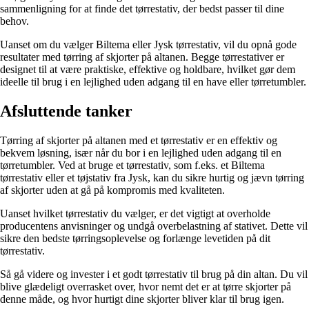
sammenligning for at finde det tørrestativ, der bedst passer til dine
behov.
Uanset om du vælger Biltema eller Jysk tørrestativ, vil du opnå gode
resultater med tørring af skjorter på altanen. Begge tørrestativer er
designet til at være praktiske, effektive og holdbare, hvilket gør dem
ideelle til brug i en lejlighed uden adgang til en have eller tørretumbler.
Afsluttende tanker
Tørring af skjorter på altanen med et tørrestativ er en effektiv og
bekvem løsning, især når du bor i en lejlighed uden adgang til en
tørretumbler. Ved at bruge et tørrestativ, som f.eks. et Biltema
tørrestativ eller et tøjstativ fra Jysk, kan du sikre hurtig og jævn tørring
af skjorter uden at gå på kompromis med kvaliteten.
Uanset hvilket tørrestativ du vælger, er det vigtigt at overholde
producentens anvisninger og undgå overbelastning af stativet. Dette vil
sikre den bedste tørringsoplevelse og forlænge levetiden på dit
tørrestativ.
Så gå videre og invester i et godt tørrestativ til brug på din altan. Du vil
blive glædeligt overrasket over, hvor nemt det er at tørre skjorter på
denne måde, og hvor hurtigt dine skjorter bliver klar til brug igen.