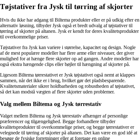
Tøjstativer fra Jysk til tørring af skjorter
Hvis du ikke har adgang til Biltema produkter eller er på udkig efter en
alternativ løsning, tilbyder Jysk også et bredt udvalg af tøjstativer til
tørring af skjorter på altanen. Jysk er kendt for deres kvalitetsprodukter
til overkommelige priser.
Tøjstativer fra Jysk kan variere i størrelse, kapacitet og design. Nogle
af de mest populære modeller har flere arme eller niveauer, der giver
mulighed for at hænge flere skjorter op ad gangen. Andre modeller har
også ekstra hængende clips eller bøjler til hængning af skjorter på.
Ligesom Biltema tørrestativet er Jysk tøjstativet også nemt at klappes
sammen, når det ikke er i brug, hvilket gør det pladsbesparende.
Kvalitetsmaterialer sikrer holdbarheden og robustheden af tøjstativet,
så det kan modstå vægten af flere skjorter uden problemer.
Valg mellem Biltema og Jysk tørrestativ
Valget mellem Biltema og Jysk tørrestativ afhænger af personlige
præferencer og tilgængelighed. Begge forhandlere tilbyder
kvalitetsprodukter til overkommelige priser, og begge tørrestativer er
velegnede til tørring af skjorter på altanen. Det kan være en god idé at
besøge de fysiske forretninger eller at foretage en online