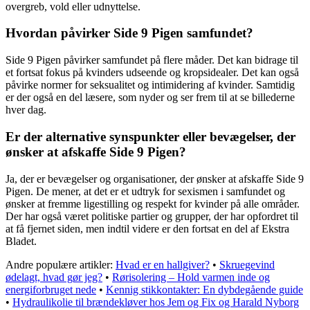
overgreb, vold eller udnyttelse.
Hvordan påvirker Side 9 Pigen samfundet?
Side 9 Pigen påvirker samfundet på flere måder. Det kan bidrage til
et fortsat fokus på kvinders udseende og kropsidealer. Det kan også
påvirke normer for seksualitet og intimidering af kvinder. Samtidig
er der også en del læsere, som nyder og ser frem til at se billederne
hver dag.
Er der alternative synspunkter eller bevægelser, der
ønsker at afskaffe Side 9 Pigen?
Ja, der er bevægelser og organisationer, der ønsker at afskaffe Side 9
Pigen. De mener, at det er et udtryk for sexismen i samfundet og
ønsker at fremme ligestilling og respekt for kvinder på alle områder.
Der har også været politiske partier og grupper, der har opfordret til
at få fjernet siden, men indtil videre er den fortsat en del af Ekstra
Bladet.
Andre populære artikler:
Hvad er en hallgiver?
•
Skruegevind
ødelagt, hvad gør jeg?
•
Rørisolering – Hold varmen inde og
energiforbruget nede
•
Kennig stikkontakter: En dybdegående guide
•
Hydraulikolie til brændekløver hos Jem og Fix og Harald Nyborg