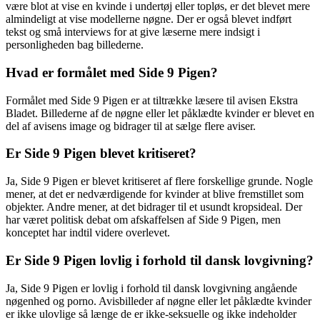
være blot at vise en kvinde i undertøj eller topløs, er det blevet mere
almindeligt at vise modellerne nøgne. Der er også blevet indført
tekst og små interviews for at give læserne mere indsigt i
personligheden bag billederne.
Hvad er formålet med Side 9 Pigen?
Formålet med Side 9 Pigen er at tiltrække læsere til avisen Ekstra
Bladet. Billederne af de nøgne eller let påklædte kvinder er blevet en
del af avisens image og bidrager til at sælge flere aviser.
Er Side 9 Pigen blevet kritiseret?
Ja, Side 9 Pigen er blevet kritiseret af flere forskellige grunde. Nogle
mener, at det er nedværdigende for kvinder at blive fremstillet som
objekter. Andre mener, at det bidrager til et usundt kropsideal. Der
har været politisk debat om afskaffelsen af Side 9 Pigen, men
konceptet har indtil videre overlevet.
Er Side 9 Pigen lovlig i forhold til dansk lovgivning?
Ja, Side 9 Pigen er lovlig i forhold til dansk lovgivning angående
nøgenhed og porno. Avisbilleder af nøgne eller let påklædte kvinder
er ikke ulovlige så længe de er ikke-seksuelle og ikke indeholder