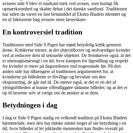
avisens side 9 blev et markant træk ved avisen, som hurtigt fik
opmærksomhed og skabte debat i det danske samfund. Traditionen
har siden da været en fast bestanddel af Ekstra Bladets identitet og
en af faktorerne bag avisens store læserskare.
En kontroversiel tradition
Traditionen med Side 9 Pigen har mødt betydelig kritik gennem
årene. Kritikerne mener, at det objectificerer og nedværdiger kvinder
ved at reducere dem til seksuelle objekter. De fremhæver også, at det
er uhensigtsmæssigt i en tid, hvor kampen for ligestilling og respekt
for kvinder er mere på dagsordenen end nogensinde før. På den
anden side har tilhængere af traditionen argumenteret for, at
kvinderne på billederne er frivillige og bevidste om den
eksponering, de går ind til. De mener også, at det er en del af
ytringsfriheden at kunne offentliggøre sådanne billeder, og at det er
op til læserne selv at vælge om de ønsker at se dem.
Betydningen i dag
I dag er Side 9 Pigen stadig en velkendt tradition på Ekstra Bladets
hjemmeside, men den har måske mistet noget af sin betydning i en
tid, hvor billeder af let påklædte mennesker kan findes overalt på