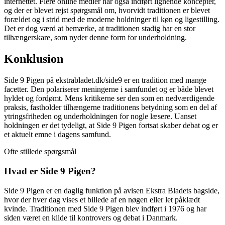
internettet. Flere online medier har også indført lignende koncepter,
og der er blevet rejst spørgsmål om, hvorvidt traditionen er blevet
forældet og i strid med de moderne holdninger til køn og ligestilling.
Det er dog værd at bemærke, at traditionen stadig har en stor
tilhængerskare, som nyder denne form for underholdning.
Konklusion
Side 9 Pigen på ekstrabladet.dk/side9 er en tradition med mange
facetter. Den polariserer meningerne i samfundet og er både blevet
hyldet og fordømt. Mens kritikerne ser den som en nedværdigende
praksis, fastholder tilhængerne traditionens betydning som en del af
ytringsfriheden og underholdningen for nogle læsere. Uanset
holdningen er det tydeligt, at Side 9 Pigen fortsat skaber debat og er
et aktuelt emne i dagens samfund.
Ofte stillede spørgsmål
Hvad er Side 9 Pigen?
Side 9 Pigen er en daglig funktion på avisen Ekstra Bladets bagside,
hvor der hver dag vises et billede af en nøgen eller let påklædt
kvinde. Traditionen med Side 9 Pigen blev indført i 1976 og har
siden været en kilde til kontrovers og debat i Danmark.