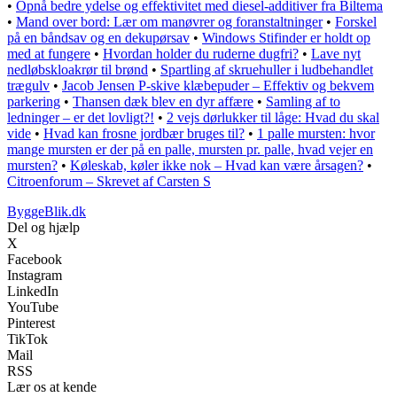
•
Opnå bedre ydelse og effektivitet med diesel-additiver fra Biltema
•
Mand over bord: Lær om manøvrer og foranstaltninger
•
Forskel
på en båndsav og en dekupørsav
•
Windows Stifinder er holdt op
med at fungere
•
Hvordan holder du ruderne dugfri?
•
Lave nyt
nedløbskloakrør til brønd
•
Spartling af skruehuller i ludbehandlet
trægulv
•
Jacob Jensen P-skive klæbepuder – Effektiv og bekvem
parkering
•
Thansen dæk blev en dyr affære
•
Samling af to
ledninger – er det lovligt?!
•
2 vejs dørlukker til låge: Hvad du skal
vide
•
Hvad kan frosne jordbær bruges til?
•
1 palle mursten: hvor
mange mursten er der på en palle, mursten pr. palle, hvad vejer en
mursten?
•
Køleskab, køler ikke nok – Hvad kan være årsagen?
•
Citroenforum – Skrevet af Carsten S
ByggeBlik.dk
Del og hjælp
X
Facebook
Instagram
LinkedIn
YouTube
Pinterest
TikTok
Mail
RSS
Lær os at kende