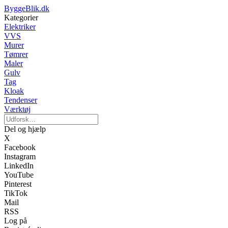
ByggeBlik.dk
Kategorier
Elektriker
VVS
Murer
Tømrer
Maler
Gulv
Tag
Kloak
Tendenser
Værktøj
Del og hjælp
X
Facebook
Instagram
LinkedIn
YouTube
Pinterest
TikTok
Mail
RSS
Log på