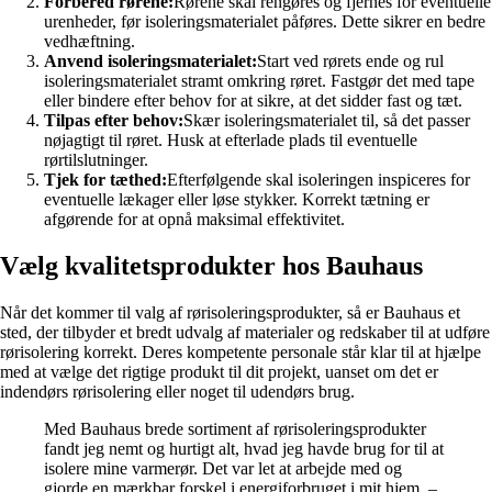
Forbered rørene:
Rørene skal rengøres og fjernes for eventuelle
urenheder, før isoleringsmaterialet påføres. Dette sikrer en bedre
vedhæftning.
Anvend isoleringsmaterialet:
Start ved rørets ende og rul
isoleringsmaterialet stramt omkring røret. Fastgør det med tape
eller bindere efter behov for at sikre, at det sidder fast og tæt.
Tilpas efter behov:
Skær isoleringsmaterialet til, så det passer
nøjagtigt til røret. Husk at efterlade plads til eventuelle
rørtilslutninger.
Tjek for tæthed:
Efterfølgende skal isoleringen inspiceres for
eventuelle lækager eller løse stykker. Korrekt tætning er
afgørende for at opnå maksimal effektivitet.
Vælg kvalitetsprodukter hos Bauhaus
Når det kommer til valg af rørisoleringsprodukter, så er Bauhaus et
sted, der tilbyder et bredt udvalg af materialer og redskaber til at udføre
rørisolering korrekt. Deres kompetente personale står klar til at hjælpe
med at vælge det rigtige produkt til dit projekt, uanset om det er
indendørs rørisolering eller noget til udendørs brug.
Med Bauhaus brede sortiment af rørisoleringsprodukter
fandt jeg nemt og hurtigt alt, hvad jeg havde brug for til at
isolere mine varmerør. Det var let at arbejde med og
gjorde en mærkbar forskel i energiforbruget i mit hjem. –