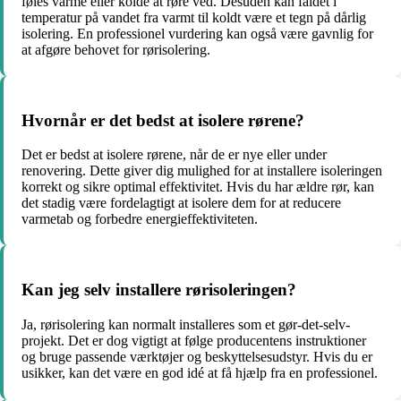
føles varme eller kolde at røre ved. Desuden kan faldet i
temperatur på vandet fra varmt til koldt være et tegn på dårlig
isolering. En professionel vurdering kan også være gavnlig for
at afgøre behovet for rørisolering.
Hvornår er det bedst at isolere rørene?
Det er bedst at isolere rørene, når de er nye eller under
renovering. Dette giver dig mulighed for at installere isoleringen
korrekt og sikre optimal effektivitet. Hvis du har ældre rør, kan
det stadig være fordelagtigt at isolere dem for at reducere
varmetab og forbedre energieffektiviteten.
Kan jeg selv installere rørisoleringen?
Ja, rørisolering kan normalt installeres som et gør-det-selv-
projekt. Det er dog vigtigt at følge producentens instruktioner
og bruge passende værktøjer og beskyttelsesudstyr. Hvis du er
usikker, kan det være en god idé at få hjælp fra en professionel.