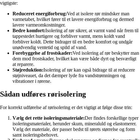
vigtigste:
Reduceret energiforbrug:
Ved at isolere rør mindsker man
varmetabet, hvilket fører til et lavere energiforbrug og dermed
lavere varmeomkostninger.
Bedre komfort:
Isolering af rør sikrer, at varmt vand når frem til
tappestedet hurtigere og forbliver varmt, mens koldt vand
forbliver koldt. Dette bidrager til en bedre komfort og undgår
unødvendig ventetid og spild af vand.
Forebyggelse af frostskader:
Ved isolering af rør beskytter man
dem mod frostskader, hvilket kan være både dyrt og besværligt
at reparere.
Støjreduktion:
Isolering af rør kan også bidrage til at reducere
støjniveauet, da det dæmper lyde fra vandstrømningen og
vibrationer i rørene.
Sådan udføres rørisolering
For korrekt udførelse af rørisolering er det vigtigt at følge disse trin:
Vælg det rette isoleringsmateriale:
Der findes forskellige typer
isoleringsmaterialer, herunder skum, mineraluld og elastomerer.
Vælg det materiale, der passer bedst til rørets størrelse og form
samt isoleringsbehovet.