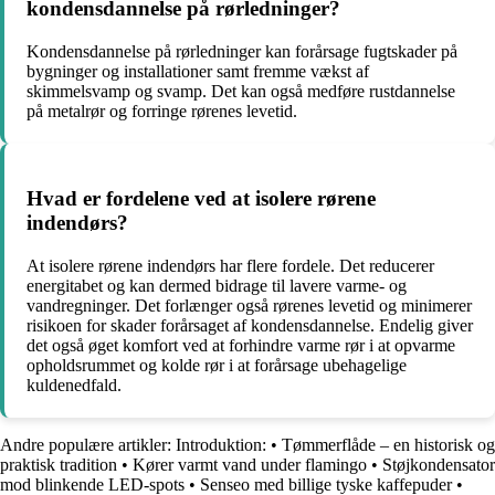
kondensdannelse på rørledninger?
Kondensdannelse på rørledninger kan forårsage fugtskader på
bygninger og installationer samt fremme vækst af
skimmelsvamp og svamp. Det kan også medføre rustdannelse
på metalrør og forringe rørenes levetid.
Hvad er fordelene ved at isolere rørene
indendørs?
At isolere rørene indendørs har flere fordele. Det reducerer
energitabet og kan dermed bidrage til lavere varme- og
vandregninger. Det forlænger også rørenes levetid og minimerer
risikoen for skader forårsaget af kondensdannelse. Endelig giver
det også øget komfort ved at forhindre varme rør i at opvarme
opholdsrummet og kolde rør i at forårsage ubehagelige
kuldenedfald.
Andre populære artikler:
Introduktion:
•
Tømmerflåde – en historisk og
praktisk tradition
•
Kører varmt vand under flamingo
•
Støjkondensator
mod blinkende LED-spots
•
Senseo med billige tyske kaffepuder
•