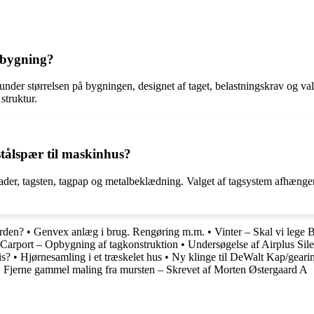
sbygning?
under størrelsen på bygningen, designet af taget, belastningskrav og va
struktur.
tålspær til maskinhus?
ader, tagsten, tagpap og metalbeklædning. Valget af tagsystem afhænger
orden?
•
Genvex anlæg i brug. Rengøring m.m.
•
Vinter – Skal vi lege
Carport – Opbygning af tagkonstruktion
•
Undersøgelse af Airplus Si
is?
•
Hjørnesamling i et træskelet hus
•
Ny klinge til DeWalt Kap/geari
•
Fjerne gammel maling fra mursten – Skrevet af Morten Østergaard A