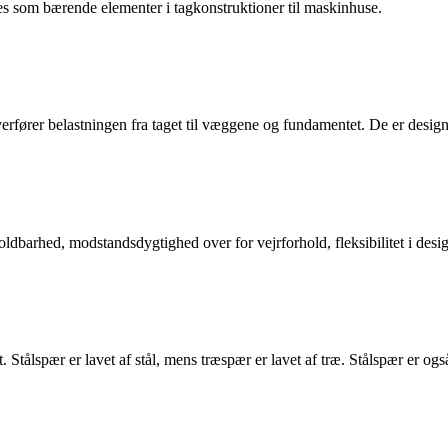
uges som bærende elementer i tagkonstruktioner til maskinhuse.
fører belastningen fra taget til væggene og fundamentet. De er designet
ldbarhed, modstandsdygtighed over for vejrforhold, fleksibilitet i desig
 Stålspær er lavet af stål, mens træspær er lavet af træ. Stålspær er og