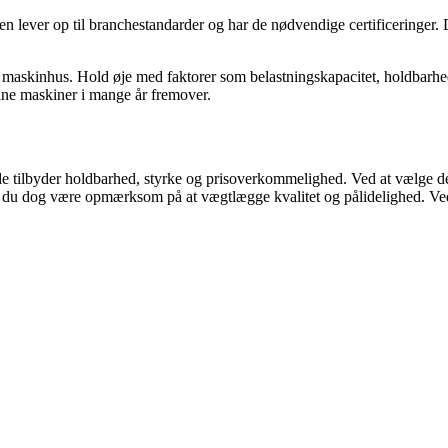
enten lever op til branchestandarder og har de nødvendige certificeringer
t maskinhus. Hold øje med faktorer som belastningskapacitet, holdbarhe
dine maskiner i mange år fremover.
de tilbyder holdbarhed, styrke og prisoverkommelighed. Ved at vælge de
al du dog være opmærksom på at vægtlægge kvalitet og pålidelighed. Ved a