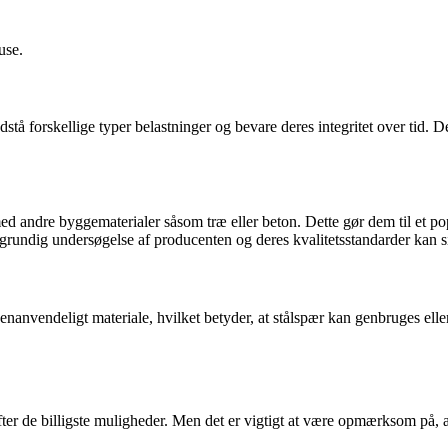
use.
odstå forskellige typer belastninger og bevare deres integritet over tid.
andre byggematerialer såsom træ eller beton. Dette gør dem til et popu
grundig undersøgelse af producenten og deres kvalitetsstandarder kan sikr
enanvendeligt materiale, hvilket betyder, at stålspær kan genbruges eller
fter de billigste muligheder. Men det er vigtigt at være opmærksom på, a