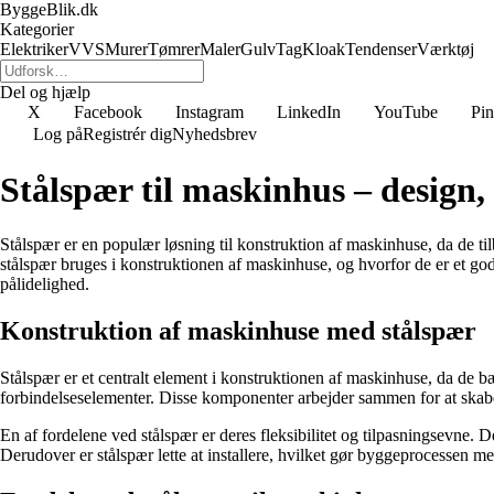
ByggeBlik.dk
Kategorier
Elektriker
VVS
Murer
Tømrer
Maler
Gulv
Tag
Kloak
Tendenser
Værktøj
Del og hjælp
X
Facebook
Instagram
LinkedIn
YouTube
Pin
Log på
Registrér dig
Nyhedsbrev
Stålspær til maskinhus – design,
Stålspær er en populær løsning til konstruktion af maskinhuse, da de t
stålspær bruges i konstruktionen af maskinhuse, og hvorfor de er et godt
pålidelighed.
Konstruktion af maskinhuse med stålspær
Stålspær er et centralt element i konstruktionen af maskinhuse, da de bæ
forbindelseselementer. Disse komponenter arbejder sammen for at skabe
En af fordelene ved stålspær er deres fleksibilitet og tilpasningsevne.
Derudover er stålspær lette at installere, hvilket gør byggeprocessen me