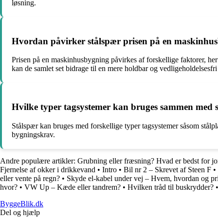
løsning.
Hvordan påvirker stålspær prisen på en maskinhu
Prisen på en maskinhusbygning påvirkes af forskellige faktorer, her
kan de samlet set bidrage til en mere holdbar og vedligeholdelsesfri 
Hvilke typer tagsystemer kan bruges sammen med s
Stålspær kan bruges med forskellige typer tagsystemer såsom stålpl
bygningskrav.
Andre populære artikler:
Grubning eller fræsning? Hvad er bedst for j
Fjernelse af okker i drikkevand
•
Intro
•
Bil nr 2 – Skrevet af Steen F
•
eller vente på regn?
•
Skyde el-kabel under vej – Hvem, hvordan og pr
hvor?
•
VW Up – Kæde eller tandrem?
•
Hvilken tråd til buskrydder?
ByggeBlik.dk
Del og hjælp