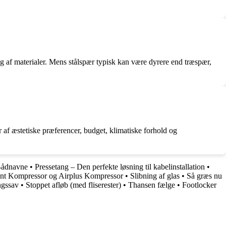
lg af materialer. Mens stålspær typisk kan være dyrere end træspær,
 af æstetiske præferencer, budget, klimatiske forhold og
 Bådnavne
•
Pressetang – Den perfekte løsning til kabelinstallation
•
lent Kompressor og Airplus Kompressor
•
Slibning af glas
•
Så græs nu
ngssav
•
Stoppet afløb (med fliserester)
•
Thansen fælge
•
Footlocker