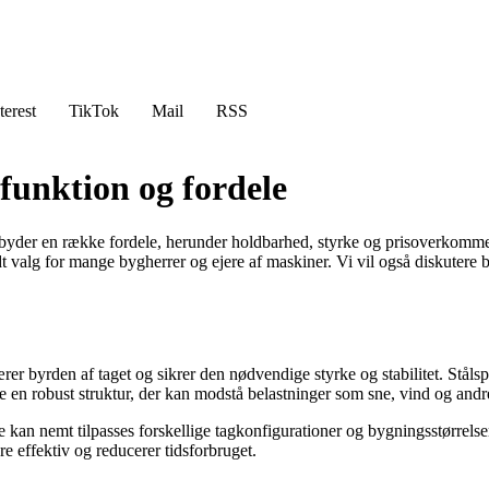
terest
TikTok
Mail
RSS
 funktion og fordele
ilbyder en række fordele, herunder holdbarhed, styrke og prisoverkomme
 valg for mange bygherrer og ejere af maskiner. Vi vil også diskutere be
rer byrden af ​​taget og sikrer den nødvendige styrke og stabilitet. Stål
 en robust struktur, der kan modstå belastninger som sne, vind og andr
 De kan nemt tilpasses forskellige tagkonfigurationer og bygningsstørrel
re effektiv og reducerer tidsforbruget.