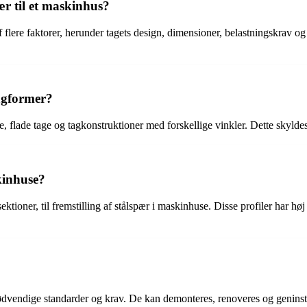
ær til et maskinhus?
af flere faktorer, herunder tagets design, dimensioner, belastningskrav 
tagformer?
ge, flade tage og tagkonstruktioner med forskellige vinkler. Dette skyldes 
skinhuse?
ktioner, til fremstilling af stålspær i maskinhuse. Disse profiler har høj
ødvendige standarder og krav. De kan demonteres, renoveres og geninstal