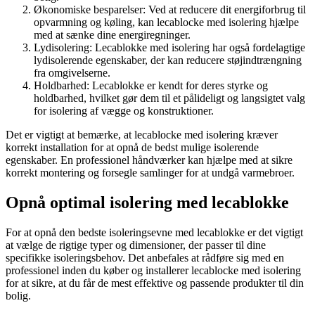
Økonomiske besparelser: Ved at reducere dit energiforbrug til
opvarmning og køling, kan lecablocke med isolering hjælpe
med at sænke dine energiregninger.
Lydisolering: Lecablokke med isolering har også fordelagtige
lydisolerende egenskaber, der kan reducere støjindtrængning
fra omgivelserne.
Holdbarhed: Lecablokke er kendt for deres styrke og
holdbarhed, hvilket gør dem til et pålideligt og langsigtet valg
for isolering af vægge og konstruktioner.
Det er vigtigt at bemærke, at lecablocke med isolering kræver
korrekt installation for at opnå de bedst mulige isolerende
egenskaber. En professionel håndværker kan hjælpe med at sikre
korrekt montering og forsegle samlinger for at undgå varmebroer.
Opnå optimal isolering med lecablokke
For at opnå den bedste isoleringsevne med lecablokke er det vigtigt
at vælge de rigtige typer og dimensioner, der passer til dine
specifikke isoleringsbehov. Det anbefales at rådføre sig med en
professionel inden du køber og installerer lecablocke med isolering
for at sikre, at du får de mest effektive og passende produkter til din
bolig.