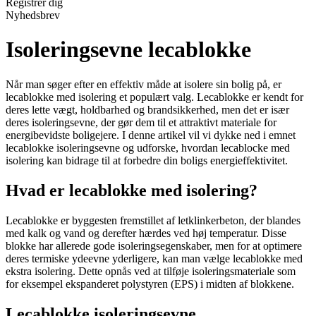
Registrér dig
Nyhedsbrev
Isoleringsevne lecablokke
Når man søger efter en effektiv måde at isolere sin bolig på, er
lecablokke med isolering et populært valg. Lecablokke er kendt for
deres lette vægt, holdbarhed og brandsikkerhed, men det er især
deres isoleringsevne, der gør dem til et attraktivt materiale for
energibevidste boligejere. I denne artikel vil vi dykke ned i emnet
lecablokke isoleringsevne og udforske, hvordan lecablocke med
isolering kan bidrage til at forbedre din boligs energieffektivitet.
Hvad er lecablokke med isolering?
Lecablokke er byggesten fremstillet af letklinkerbeton, der blandes
med kalk og vand og derefter hærdes ved høj temperatur. Disse
blokke har allerede gode isoleringsegenskaber, men for at optimere
deres termiske ydeevne yderligere, kan man vælge lecablokke med
ekstra isolering. Dette opnås ved at tilføje isoleringsmateriale som
for eksempel ekspanderet polystyren (EPS) i midten af blokkene.
Lecablokke isoleringsevne