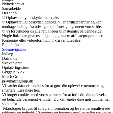
Nyhedsbrevet
Samarbejde
Del et tip
© Ophavsretligt beskyttet materiale.
© Ophavsretligt beskyttet indhold. Vi er affiliatepartner og kan
modtage indtægt fra udvalgte køb foretaget gennem vores side.
© Vi forbeholder os alle rettigheder til materialet på denne side.
Nogle links kan give os indtjening gennem affiliateprogrammer.
Kopiering eller videreformidling kræver tilladelse.
Egne links
Sidenavigation
Indlæg
Dataarkiv
Skrivehjørne
Opdateringsstrøm
ByggeBlik.dk
Match Group
pr@matchgroup.dk
Vi samler data via cookies for at gøre din oplevelse nemmere og
smartere. Læs mere her.
Vi bruger cookies med vores partnere for at forbedre din oplevelse
og behandle personoplysninger. Du kan ændre dine indstillinger når
som helst
Teknologier bruges til at lagre information og levere personaliserede
reklamer og indhold. Vi opretter og benytter profiler, måler resultater