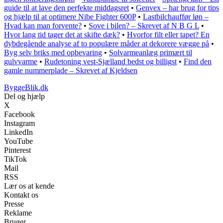
guide til at lave den perfekte middagsret
•
Genvex – har brug for tips
og hjælp til at optimere Nibe Fighter 600P
•
Lastbilchauffør løn –
Hvad kan man forvente?
•
Sove i bilen? – Skrevet af N B G L
•
Hvor lang tid tager det at skifte dæk?
•
Hvorfor filt eller tapet? En
dybdegående analyse af to populære måder at dekorere vægge på
•
Byg selv briks med opbevaring
•
Solvarmeanlæg primært til
gulvvarme
•
Rudetoning vest-Sjælland bedst og billigst
•
Find den
gamle nummerplade – Skrevet af Kjeldsen
ByggeBlik.dk
Del og hjælp
X
Facebook
Instagram
LinkedIn
YouTube
Pinterest
TikTok
Mail
RSS
Lær os at kende
Kontakt os
Presse
Reklame
Bruger