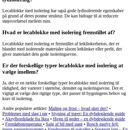
Lecablokke med isolering har også gode lydisolerende egenskaber
på grund af deres porøse struktur. De kan bidrage til at reducere
støjoverførsel mellem rum.
Hvad er lecablokke med isolering fremstillet af?
Lecablokke med isolering er fremstillet af letklinkerbeton, der er
blandet med isolerende materialer såsom letklinker eller perlit, der
giver materialet dets gode isoleringsevne.
Er der forskellige typer lecablokke med isolering at
vælge imellem?
Ja, der er en række forskellige typer lecablokke med isolering til
rådighed, der varierer i størrelse, densitet og isoleringsevne. Det er
vigtigt at vælge den rigtige type, der passer til bygningens behov og
krav til isolering.
Andre populære artikler:
Maling og frost – hvad sker der?
•
Problemer med slag i rør
•
Styning af træer: En dybdegående guide
•
Akrylbordplade fra Ikea
•
Hegn til geder – en dybdegående guide
•
Fremløbstemperatur
•
Salg af bil med pant
•
Bosch gasfyr fejl:
ingen ioniseringsstrøm
•
Vandpumpe til solceller
•
Sprængt lam – En