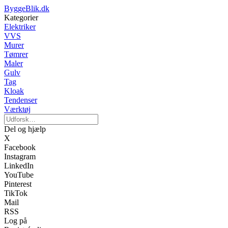
ByggeBlik.dk
Kategorier
Elektriker
VVS
Murer
Tømrer
Maler
Gulv
Tag
Kloak
Tendenser
Værktøj
Del og hjælp
X
Facebook
Instagram
LinkedIn
YouTube
Pinterest
TikTok
Mail
RSS
Log på