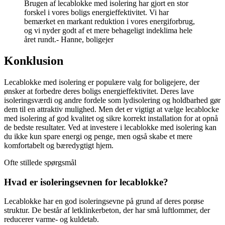
Brugen af lecablokke med isolering har gjort en stor
forskel i vores boligs energieffektivitet. Vi har
bemærket en markant reduktion i vores energiforbrug,
og vi nyder godt af et mere behageligt indeklima hele
året rundt.- Hanne, boligejer
Konklusion
Lecablokke med isolering er populære valg for boligejere, der
ønsker at forbedre deres boligs energieffektivitet. Deres lave
isoleringsværdi og andre fordele som lydisolering og holdbarhed gør
dem til en attraktiv mulighed. Men det er vigtigt at vælge lecablocke
med isolering af god kvalitet og sikre korrekt installation for at opnå
de bedste resultater. Ved at investere i lecablokke med isolering kan
du ikke kun spare energi og penge, men også skabe et mere
komfortabelt og bæredygtigt hjem.
Ofte stillede spørgsmål
Hvad er isoleringsevnen for lecablokke?
Lecablokke har en god isoleringsevne på grund af deres porøse
struktur. De består af letklinkerbeton, der har små luftlommer, der
reducerer varme- og kuldetab.