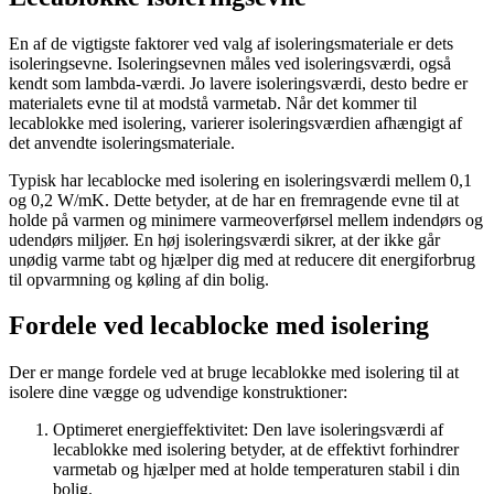
En af de vigtigste faktorer ved valg af isoleringsmateriale er dets
isoleringsevne. Isoleringsevnen måles ved isoleringsværdi, også
kendt som lambda-værdi. Jo lavere isoleringsværdi, desto bedre er
materialets evne til at modstå varmetab. Når det kommer til
lecablokke med isolering, varierer isoleringsværdien afhængigt af
det anvendte isoleringsmateriale.
Typisk har lecablocke med isolering en isoleringsværdi mellem 0,1
og 0,2 W/mK. Dette betyder, at de har en fremragende evne til at
holde på varmen og minimere varmeoverførsel mellem indendørs og
udendørs miljøer. En høj isoleringsværdi sikrer, at der ikke går
unødig varme tabt og hjælper dig med at reducere dit energiforbrug
til opvarmning og køling af din bolig.
Fordele ved lecablocke med isolering
Der er mange fordele ved at bruge lecablokke med isolering til at
isolere dine vægge og udvendige konstruktioner:
Optimeret energieffektivitet: Den lave isoleringsværdi af
lecablokke med isolering betyder, at de effektivt forhindrer
varmetab og hjælper med at holde temperaturen stabil i din
bolig.