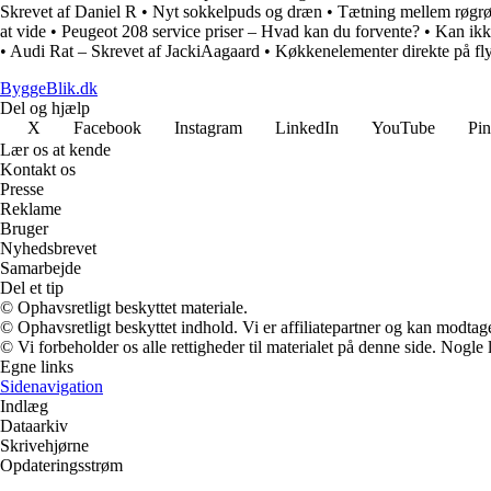
Skrevet af Daniel R
•
Nyt sokkelpuds og dræn
•
Tætning mellem røgr
at vide
•
Peugeot 208 service priser – Hvad kan du forvente?
•
Kan ikk
•
Audi Rat – Skrevet af JackiAagaard
•
Køkkenelementer direkte på fl
ByggeBlik.dk
Del og hjælp
X
Facebook
Instagram
LinkedIn
YouTube
Pin
Lær os at kende
Kontakt os
Presse
Reklame
Bruger
Nyhedsbrevet
Samarbejde
Del et tip
© Ophavsretligt beskyttet materiale.
© Ophavsretligt beskyttet indhold. Vi er affiliatepartner og kan modtag
© Vi forbeholder os alle rettigheder til materialet på denne side. Nogle
Egne links
Sidenavigation
Indlæg
Dataarkiv
Skrivehjørne
Opdateringsstrøm