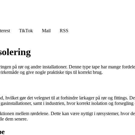
terest
TikTok
Mail
RSS
solering
eringen på rør og andre installationer. Denne type tape har mange fordel
virkemåde og give nogle praktiske tips til korrekt brug.
nd, hvilket gør det velegnet til at forhindre lækager på rør og fittings
sinstallationer, samt i industrien, hvor korrekt isolation og forsegling e
iktionen mellem rørdelene. Dette kan være nyttigt i rørsystemer, hvor 
lle dem senere.
pe