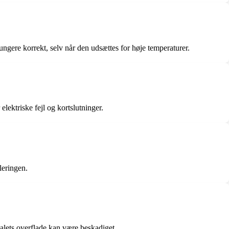
ungere korrekt, selv når den udsættes for høje temperaturer.
elektriske fejl og kortslutninger.
leringen.
rialets overflade kan være beskadiget.