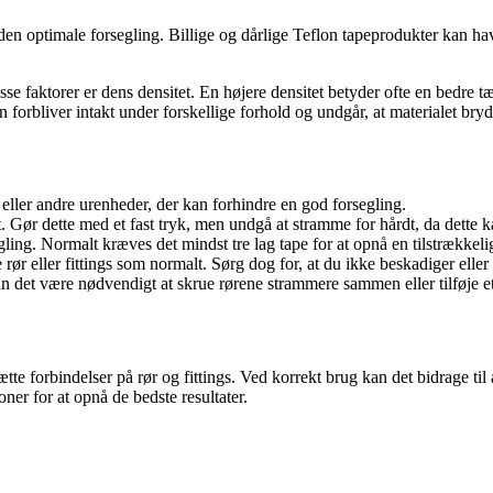
 den optimale forsegling. Billige og dårlige Teflon tapeprodukter kan hav
isse faktorer er dens densitet. En højere densitet betyder ofte en bedre t
 forbliver intakt under forskellige forhold og undgår, at materialet bryd
eller andre urenheder, der kan forhindre en god forsegling.
t. Gør dette med et fast tryk, men undgå at stramme for hårdt, da dette k
gling. Normalt kræves det mindst tre lag tape for at opnå en tilstrækkeli
rør eller fittings som normalt. Sørg dog for, at du ikke beskadiger elle
kan det være nødvendigt at skrue rørene strammere sammen eller tilføje et
ætte forbindelser på rør og fittings. Ved korrekt brug kan det bidrage til 
oner for at opnå de bedste resultater.