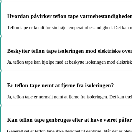
Hvordan påvirker teflon tape varmebestandigheden 
Teflon tape er kendt for sin høje temperaturbestandighed. Det kan m
Beskytter teflon tape isoleringen mod elektriske ove
Ja, teflon tape kan hjælpe med at beskytte isoleringen mod elektriske
Er teflon tape nemt at fjerne fra isoleringen?
Ja, teflon tape er normalt nemt at fjerne fra isoleringen. Det kan træ
Kan teflon tape genbruges efter at have været påført
Generelt set er teflon tape ikke designet til genbrug. Når det er bl