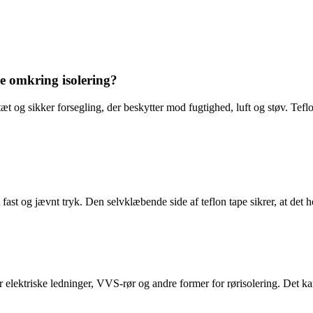
le omkring isolering?
tæt og sikker forsegling, der beskytter mod fugtighed, luft og støv. Tef
ast og jævnt tryk. Den selvklæbende side af teflon tape sikrer, at det hol
nder elektriske ledninger, VVS-rør og andre former for rørisolering. Det