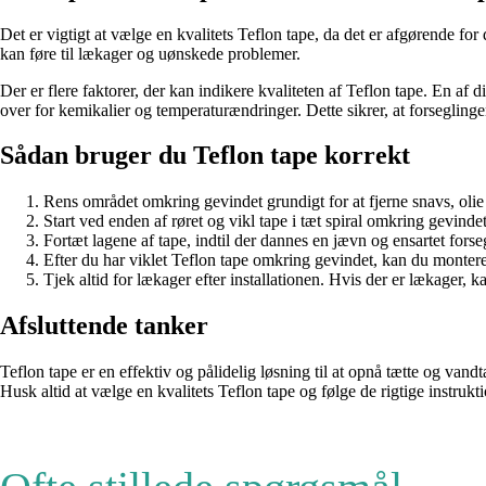
Det er vigtigt at vælge en kvalitets Teflon tape, da det er afgørende for
kan føre til lækager og uønskede problemer.
Der er flere faktorer, der kan indikere kvaliteten af Teflon tape. En af d
over for kemikalier og temperaturændringer. Dette sikrer, at forseglingen
Sådan bruger du Teflon tape korrekt
Rens området omkring gevindet grundigt for at fjerne snavs, olie 
Start ved enden af røret og vikl tape i tæt spiral omkring gevinde
Fortæt lagene af tape, indtil der dannes en jævn og ensartet forse
Efter du har viklet Teflon tape omkring gevindet, kan du montere 
Tjek altid for lækager efter installationen. Hvis der er lækager, 
Afsluttende tanker
Teflon tape er en effektiv og pålidelig løsning til at opnå tætte og vandt
Husk altid at vælge en kvalitets Teflon tape og følge de rigtige instrukti