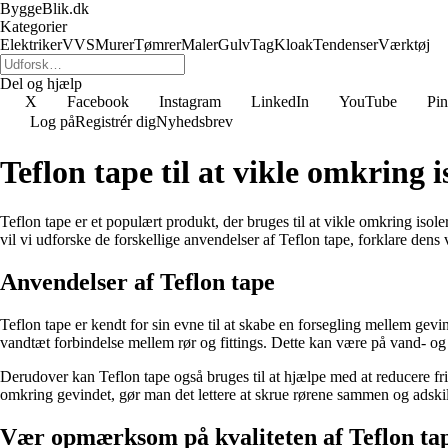
ByggeBlik.dk
Kategorier
Elektriker
VVS
Murer
Tømrer
Maler
Gulv
Tag
Kloak
Tendenser
Værktøj
Del og hjælp
X
Facebook
Instagram
LinkedIn
YouTube
Pin
Log på
Registrér dig
Nyhedsbrev
Teflon tape til at vikle omkring i
Teflon tape er et populært produkt, der bruges til at vikle omkring isol
vil vi udforske de forskellige anvendelser af Teflon tape, forklare dens 
Anvendelser af Teflon tape
Teflon tape er kendt for sin evne til at skabe en forsegling mellem gevi
vandtæt forbindelse mellem rør og fittings. Dette kan være på vand- og ga
Derudover kan Teflon tape også bruges til at hjælpe med at reducere fr
omkring gevindet, gør man det lettere at skrue rørene sammen og adski
Vær opmærksom på kvaliteten af Teflon ta