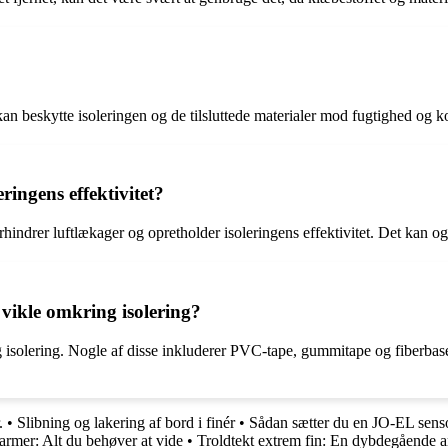
an beskytte isoleringen og de tilsluttede materialer mod fugtighed og kor
ringens effektivitet?
orhindrer luftlækager og opretholder isoleringens effektivitet. Det kan
t vikle omkring isolering?
ring isolering. Nogle af disse inkluderer PVC-tape, gummitape og fiberbas
.
•
Slibning og lakering af bord i finér
•
Sådan sætter du en JO-EL senso
rmer: Alt du behøver at vide
•
Troldtekt extrem fin: En dybdegående ar