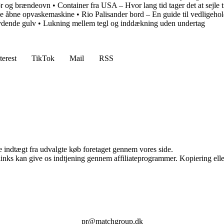
ør og brændeovn
•
Container fra USA – Hvor lang tid tager det at sejle
e åbne opvaskemaskine
•
Rio Palisander bord – En guide til vedligehol
ydende gulv
•
Lukning mellem tegl og inddækning uden undertag
terest
TikTok
Mail
RSS
e indtægt fra udvalgte køb foretaget gennem vores side.
 links kan give os indtjening gennem affiliateprogrammer. Kopiering elle
pr@matchgroup.dk