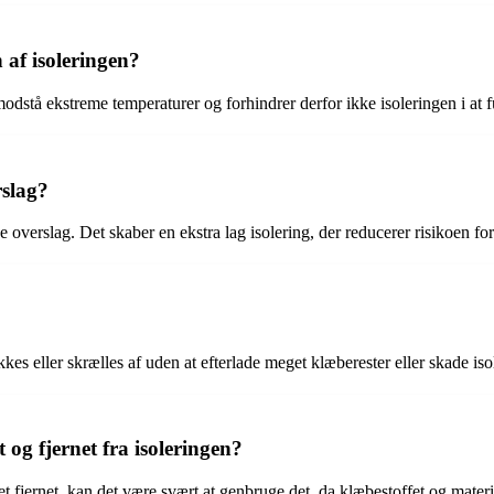
af isoleringen?
odstå ekstreme temperaturer og forhindrer derfor ikke isoleringen i at f
rslag?
 overslag. Det skaber en ekstra lag isolering, der reducerer risikoen for 
kkes eller skrælles af uden at efterlade meget klæberester eller skade iso
 og fjernet fra isoleringen?
evet fjernet, kan det være svært at genbruge det, da klæbestoffet og mate