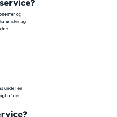
 service?
onenter og
selsmønster og
der:
es under en
gigt af den
ervice?