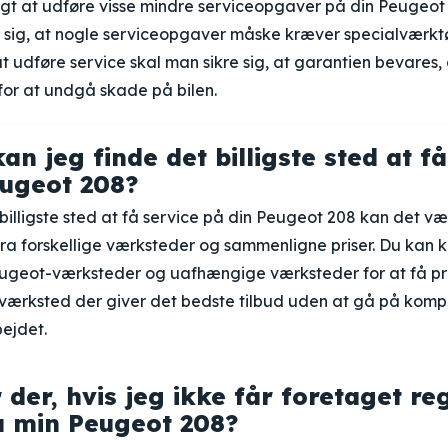
igt at udføre visse mindre serviceopgaver på din Peugeot 
e sig, at nogle serviceopgaver måske kræver specialværktøj
at udføre service skal man sikre sig, at garantien bevares,
for at undgå skade på bilen.
n jeg finde det billigste sted at få
ugeot 208?
 billigste sted at få service på din Peugeot 208 kan det v
fra forskellige værksteder og sammenligne priser. Du kan
ugeot-værksteder og uafhængige værksteder for at få pri
t værksted der giver det bedste tilbud uden at gå på kom
bejdet.
 der, hvis jeg ikke får foretaget r
å min Peugeot 208?