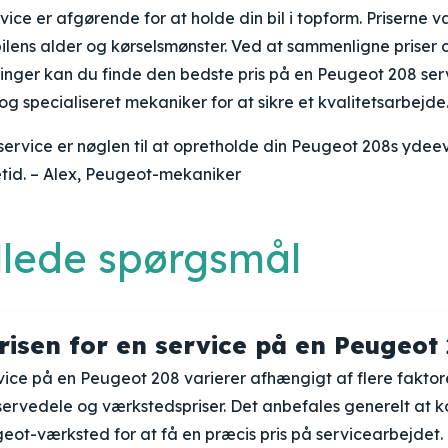
ice er afgørende for at holde din bil i topform. Priserne 
bilens alder og kørselsmønster. Ved at sammenligne priser
nger kan du finde den bedste pris på en Peugeot 208 serv
og specialiseret mekaniker for at sikre et kvalitetsarbejde
ervice er nøglen til at opretholde din Peugeot 208s ydeev
etid. – Alex, Peugeot-mekaniker
illede spørgsmål
risen for en service på en Peugeot
rvice på en Peugeot 208 varierer afhængigt af flere faktor
servedele og værkstedspriser. Det anbefales generelt at k
eot-værksted for at få en præcis pris på servicearbejdet.