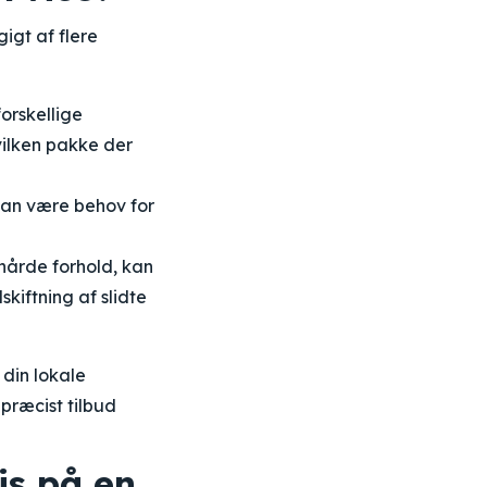
igt af flere
orskellige
vilken pakke der
 kan være behov for
 hårde forhold, kan
kiftning af slidte
 din lokale
præcist tilbud
is på en