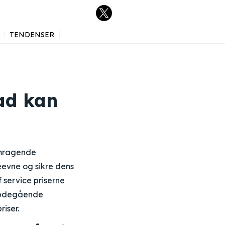
TENDENSER
ad kan
remragende
eevne og sikre dens
 service priserne
dybdegående
iser.