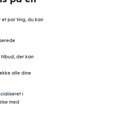
 et par ting, du kan
iserede
tilbud, der kan
ække alle dine
ialiseret i
melse med