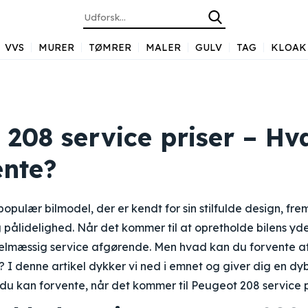
VVS
MURER
TØMRER
MALER
GULV
TAG
KLOAK
 208 service priser – Hv
ente?
opulær bilmodel, der er kendt for sin stilfulde design, f
pålidelighed. Når det kommer til at opretholde bilens yd
gelmæssig service afgørende. Men hvad kan du forvente af
? I denne artikel dykker vi ned i emnet og giver dig en 
 du kan forvente, når det kommer til Peugeot 208 service pr