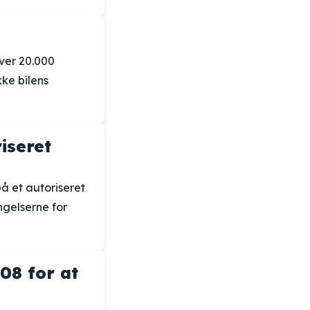
hver 20.000
kke bilens
iseret
å et autoriseret
ngelserne for
08 for at