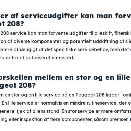
per af serviceudgifter kan man for
t 208?
8 service kan man forvente udgifter til olieskift, filterskif
ion af diverse komponenter og potentielt udskiftning af sli
 variere afhængigt af det specifikke servicebehov, men det 
tilbud fra et autoriseret værksted.
rskellen mellem en stor og en lille
geot 208?
m en stor og en lille service på en Peugeot 208 ligger i o
En lille service er normalvis en mindre rutineservice, der o
n generel tjek af bilens stand. En stor service er mere omfa
ing eller inspektion af flere komponenter, såsom bremser, 