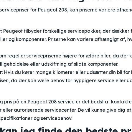
servicepriser for Peugeot 208, kan priserne variere afhæng
 Peugeot tilbyder forskellige servicepakker, der dækker f
ller og komponenter. Priserne kan variere afhængigt af, h
Som regel er servicepriserne højere for ældre biler, da der
ligeholdelse eller udskiftning af slidte komponenter.
: Hvis du kører mange kilometer eller udsætter din bil for
isen, da der kan være behov for hyppigere service eller uds
ig pris på en Peugeot 208 service er det bedst at kontakte
eller autoriserede servicecenter. De vil kunne give dig et 
 specifikationer og servicebehov.
kan jeg finde den bedste pr