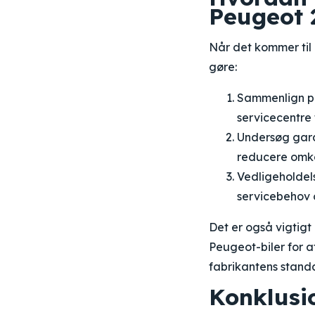
Peugeot 
Når det kommer til 
gøre:
Sammenlign pr
servicecentre 
Undersøg garan
reducere omko
Vedligeholdels
servicebehov o
Det er også vigtigt
Peugeot-biler for a
fabrikantens stand
Konklusi