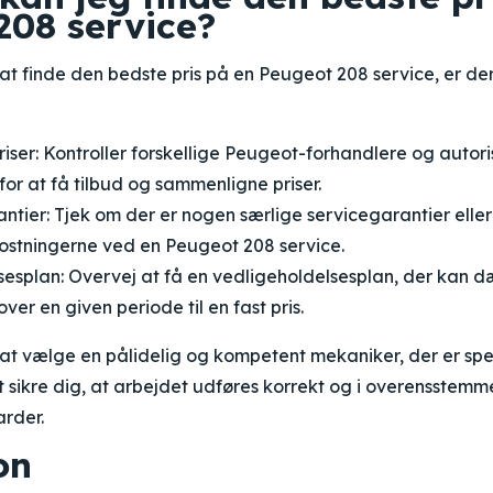
208 service?
at finde den bedste pris på en Peugeot 208 service, er der
iser: Kontroller forskellige Peugeot-forhandlere og autor
for at få tilbud og sammenligne priser.
tier: Tjek om der er nogen særlige servicegarantier eller 
stningerne ved en Peugeot 208 service.
esplan: Overvej at få en vedligeholdelsesplan, der kan d
ver en given periode til en fast pris.
 at vælge en pålidelig og kompetent mekaniker, der er spec
t sikre dig, at arbejdet udføres korrekt og i overensstem
arder.
on