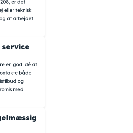
208, er det
 eller teknisk
 og at arbejdet
 service
ære en god idé at
 kontakte både
stilbud og
promis med
egelmæssig