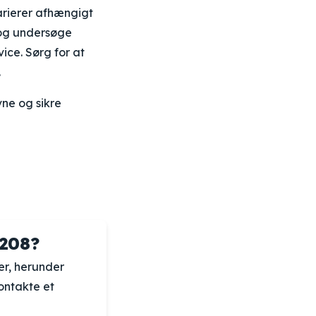
varierer afhængigt
 og undersøge
ice. Sørg for at
.
ne og sikre
 208?
er, herunder
ontakte et