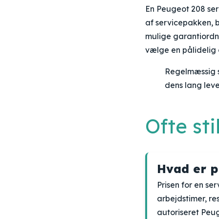
En Peugeot 208 serv
af servicepakken, 
mulige garantiordni
vælge en pålidelig 
Regelmæssig s
dens lang lev
Ofte st
Hvad er p
Prisen for en se
arbejdstimer, re
autoriseret Peug