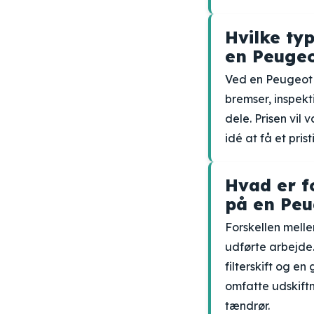
Hvilke ty
en Peugeo
Ved en Peugeot 20
bremser, inspekt
dele. Prisen vil
idé at få et pris
Hvad er fo
på en Peu
Forskellen melle
udførte arbejde. 
filterskift og e
omfatte udskiftn
tændrør.