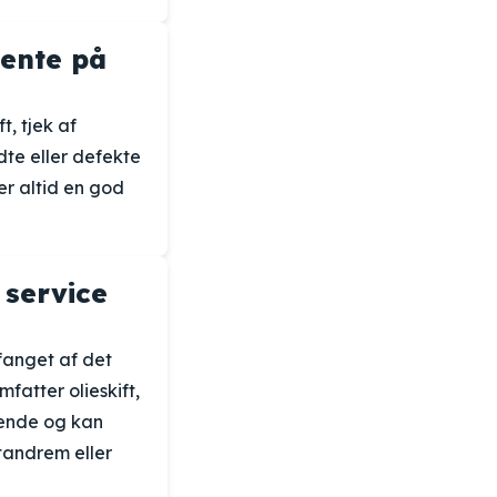
vente på
t, tjek af
dte eller defekte
er altid en god
 service
mfanget af det
mfatter olieskift,
ttende og kan
tandrem eller