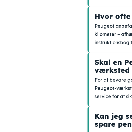
Hvor ofte
Peugeot anbefale
kilometer – afhæ
instruktionsbog 
Skal en P
værksted 
For at bevare ga
Peugeot-værksted
service for at si
Kan jeg s
spare pe