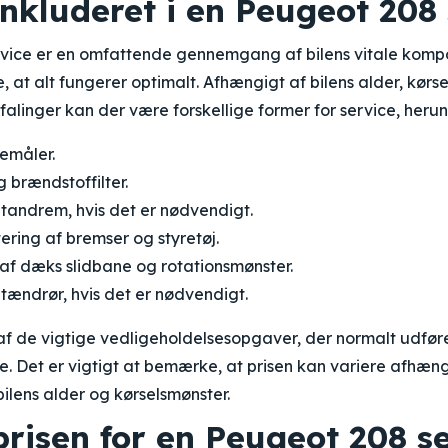
nkluderet i en Peugeot 208
vice er en omfattende gennemgang af bilens vitale komp
e, at alt fungerer optimalt. Afhængigt af bilens alder, kør
linger kan der være forskellige former for service, herun
iemåler.
og brændstoffilter.
 tandrem, hvis det er nødvendigt.
tering af bremser og styretøj.
af dæks slidbane og rotationsmønster.
 tændrør, hvis det er nødvendigt.
 af de vigtige vedligeholdelsesopgaver, der normalt udfør
. Det er vigtigt at bemærke, at prisen kan variere afhæn
bilens alder og kørselsmønster.
risen for en Peugeot 208 s