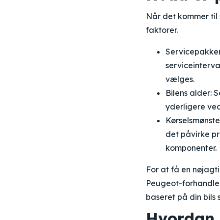
Når det kommer til 
faktorer.
Servicepakker:
serviceinterva
vælges.
Bilens alder: 
yderligere ved
Kørselsmønster
det påvirke pr
komponenter.
For at få en nøjagt
Peugeot-forhandler 
baseret på din bils
Hvordan 