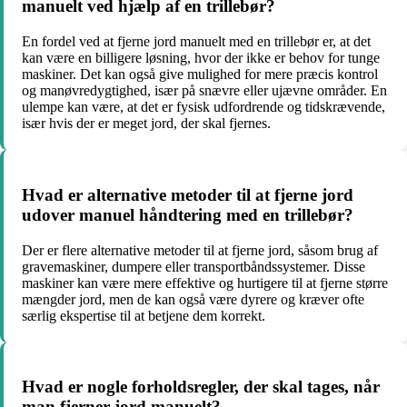
manuelt ved hjælp af en trillebør?
En fordel ved at fjerne jord manuelt med en trillebør er, at det
kan være en billigere løsning, hvor der ikke er behov for tunge
maskiner. Det kan også give mulighed for mere præcis kontrol
og manøvredygtighed, især på snævre eller ujævne områder. En
ulempe kan være, at det er fysisk udfordrende og tidskrævende,
især hvis der er meget jord, der skal fjernes.
Hvad er alternative metoder til at fjerne jord
udover manuel håndtering med en trillebør?
Der er flere alternative metoder til at fjerne jord, såsom brug af
gravemaskiner, dumpere eller transportbåndssystemer. Disse
maskiner kan være mere effektive og hurtigere til at fjerne større
mængder jord, men de kan også være dyrere og kræver ofte
særlig ekspertise til at betjene dem korrekt.
Hvad er nogle forholdsregler, der skal tages, når
man fjerner jord manuelt?