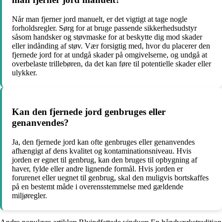
Når man fjerner jord manuelt, er det vigtigt at tage nogle
forholdsregler. Sørg for at bruge passende sikkerhedsudstyr
såsom handsker og støvmaske for at beskytte dig mod skader
eller indånding af støv. Vær forsigtig med, hvor du placerer den
fjernede jord for at undgå skader på omgivelserne, og undgå at
overbelaste trillebøren, da det kan føre til potentielle skader eller
ulykker.
Kan den fjernede jord genbruges eller
genanvendes?
Ja, den fjernede jord kan ofte genbruges eller genanvendes
afhængigt af dens kvalitet og kontaminationsniveau. Hvis
jorden er egnet til genbrug, kan den bruges til opbygning af
haver, fylde eller andre lignende formål. Hvis jorden er
forurenet eller uegnet til genbrug, skal den muligvis bortskaffes
på en bestemt måde i overensstemmelse med gældende
miljøregler.