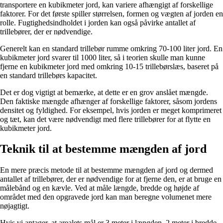
transportere en kubikmeter jord, kan variere afhængigt af forskellige
faktorer. For det første spiller størrelsen, formen og vægten af jorden en
rolle. Fugtighedsindholdet i jorden kan også påvirke antallet af
trillebører, der er nødvendige.
Generelt kan en standard trillebør rumme omkring 70-100 liter jord. En
kubikmeter jord svarer til 1000 liter, så i teorien skulle man kunne
fjerne en kubikmeter jord med omkring 10-15 trillebørslæs, baseret på
en standard trillebørs kapacitet.
Det er dog vigtigt at bemærke, at dette er en grov anslået mængde.
Den faktiske mængde afhænger af forskellige faktorer, såsom jordens
densitet og fyldighed. For eksempel, hvis jorden er meget komprimeret
og tæt, kan det være nødvendigt med flere trillebører for at flytte en
kubikmeter jord.
Teknik til at bestemme mængden af jord
En mere præcis metode til at bestemme mængden af jord og dermed
antallet af trillebører, der er nødvendige for at fjerne den, er at bruge en
målebånd og en kævle. Ved at måle længde, bredde og højde af
området med den opgravede jord kan man beregne volumenet mere
nøjagtigt.
Hvis vi antager, at arealets mål er 3 meter i længden, 2 meter i bredde