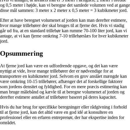
og 0,5 meter i højde, kan vi beregne det samlede volumen ved at gange
disse mål sammen: 3 meter x 2 meter x 0,5 meter = 3 kubikmeter jord.
Efter at have beregnet volumenet af jorden kan man derefter estimere,
hvor mange trillebører der skal bruges til at fjerne det. Hvis vi stadig
går ud fra, at en standard trillebør kan rumme 70-100 liter jord, kan vi
antage, at vi kan fjerne omkring 7-10 trillebørslæs for hver kubikmeter
jord.
Opsummering
At fjerne jord kan være en udfordrende opgave, og det kan være
nyttigt at vide, hvor mange trillebører der er nødvendige for at
transportere en kubikmeter jord. Selvom en grov anslået mængde kan
være omkring 10-15 trillebører, afhænger det af forskellige faktorer
som jordens densitet og fyldighed. For en mere præcis estimering kan
man bruge målebånd og kævle til at beregne volumenet af jorden og
derefter estimere antallet af trillebører baseret på deres kapacitet.
Hvis du har brug for specifikke beregninger eller rådgivning i forhold
til at fjerne jord, kan det altid være en god idé at konsultere en
professionel eller en erfaren entreprenør, der har ekspertise inden for
området.