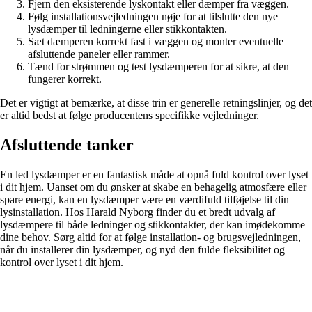
Fjern den eksisterende lyskontakt eller dæmper fra væggen.
Følg installationsvejledningen nøje for at tilslutte den nye
lysdæmper til ledningerne eller stikkontakten.
Sæt dæmperen korrekt fast i væggen og monter eventuelle
afsluttende paneler eller rammer.
Tænd for strømmen og test lysdæmperen for at sikre, at den
fungerer korrekt.
Det er vigtigt at bemærke, at disse trin er generelle retningslinjer, og det
er altid bedst at følge producentens specifikke vejledninger.
Afsluttende tanker
En led lysdæmper er en fantastisk måde at opnå fuld kontrol over lyset
i dit hjem. Uanset om du ønsker at skabe en behagelig atmosfære eller
spare energi, kan en lysdæmper være en værdifuld tilføjelse til din
lysinstallation. Hos Harald Nyborg finder du et bredt udvalg af
lysdæmpere til både ledninger og stikkontakter, der kan imødekomme
dine behov. Sørg altid for at følge installation- og brugsvejledningen,
når du installerer din lysdæmper, og nyd den fulde fleksibilitet og
kontrol over lyset i dit hjem.