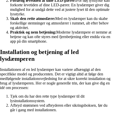
Forlæng levetiden af dine LED-pærer:
For høj lysstyrke kan
forkorte levetiden af dine LED-pærer. En lysdæmper giver dig
mulighed for at undgå dette ved at justere lyset til den optimale
lysstyrke.
Skab den rette atmosfære:
Med en lysdæmper kan du skabe
forskellige stemninger og atmosfærer i rummet, alt efter behov
og aktivitet.
Praktisk og nem betjening:
Moderne lysdæmpere er nemme at
betjene og kan ofte styres med fjernbetjening eller endda via en
app på din smartphone.
Installation og betjening af led
lysdæmperen
Installationen af en led lysdæmper kan variere afhængigt af den
specifikke model og producenten. Det er vigtigt altid at følge den
medfølgende installationsvejledning for at sikre korrekt installation og
brug af lysdæmperen. Her er nogle generelle trin, der kan give dig en
idé om processen:
Tjek om du har den rette type lysdæmper til dit
lysinstallationssystem.
Afbryd strømmen ved afbryderen eller sikringsboksen, før du
går i gang med installationen.