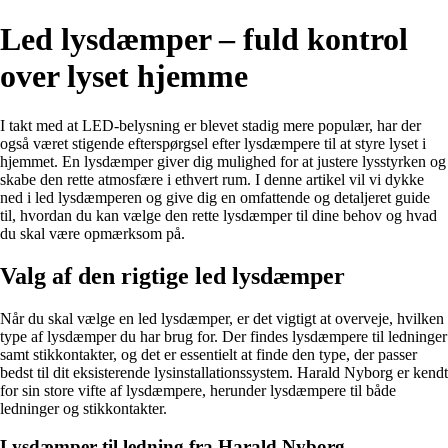
Led lysdæmper – fuld kontrol
over lyset hjemme
I takt med at LED-belysning er blevet stadig mere populær, har der
også været stigende efterspørgsel efter lysdæmpere til at styre lyset i
hjemmet. En lysdæmper giver dig mulighed for at justere lysstyrken og
skabe den rette atmosfære i ethvert rum. I denne artikel vil vi dykke
ned i led lysdæmperen og give dig en omfattende og detaljeret guide
til, hvordan du kan vælge den rette lysdæmper til dine behov og hvad
du skal være opmærksom på.
Valg af den rigtige led lysdæmper
Når du skal vælge en led lysdæmper, er det vigtigt at overveje, hvilken
type af lysdæmper du har brug for. Der findes lysdæmpere til ledninger
samt stikkontakter, og det er essentielt at finde den type, der passer
bedst til dit eksisterende lysinstallationssystem. Harald Nyborg er kendt
for sin store vifte af lysdæmpere, herunder lysdæmpere til både
ledninger og stikkontakter.
Lysdæmper til ledning fra Harald Nyborg