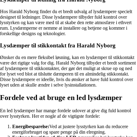
Hos Harald Nyborg finder du et bredt udvalg af lysdæmpere specielt
designet til ledninger. Disse lysdæmpere tilbyder fuld kontrol over
lysstyrken og kan være med til at skabe den rette atmosfære i ethvert
rum. Lysdæmperne er nemme at installere og betjene og kommer i
forskellige designs og teknologier.
Lysdæmper til stikkontakt fra Harald Nyborg
Ønsker du en mere fleksibel løsning, kan en lysdæmper til stikkontakt
være det rigtige valg for dig. Harald Nyborg tilbyder et bredt sortiment
af lysdæmpere til stikkontakter, der gør det muligt at skrue op og ned
for lyset ved blot at tilslutte dæmperen til en almindelig stikkontakt.
Disse lysdæmpere er ideelle, hvis du ønsker at have fuld kontrol over
lyset uden at skulle ændre i selve lysinstallationen.
Fordele ved at bruge en led lysdæmper
En led lysdæmper har mange fordele udover at give dig fuld kontrol
over lysstyrken. Her er nogle af de vigtigste fordele:
Energibesparelse:
Ved at justere lysstyrken kan du reducere
energiforbruget og spare penge på din elregning.