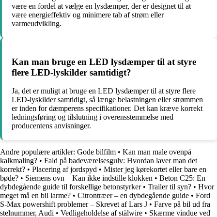
være en fordel at vælge en lysdæmper, der er designet til at
være energieffektiv og minimere tab af strøm eller
varmeudvikling.
Kan man bruge en LED lysdæmper til at styre
flere LED-lyskilder samtidigt?
Ja, det er muligt at bruge en LED lysdæmper til at styre flere
LED-lyskilder samtidigt, så længe belastningen eller strømmen
er inden for dæmperens specifikationer. Det kan kræve korrekt
ledningsføring og tilslutning i overensstemmelse med
producentens anvisninger.
Andre populære artikler:
Gode bilfilm
•
Kan man male ovenpå
kalkmaling?
•
Fald på badeværelsesgulv: Hvordan laver man det
korrekt?
•
Placering af jordspyd
•
Mister jeg kørekortet eller bare en
bøde?
•
Siemens ovn – Kan ikke indstille klokken
•
Beton C25: En
dybdegående guide til forskellige betonstyrker
•
Trailer til syn?
•
Hvor
meget må en bil larme?
•
Citrontræer – en dybdegående guide
•
Ford
S-Max powershift problemer – Skrevet af Lars J
•
Farve på bil ud fra
stelnummer, Audi
•
Vedligeholdelse af stålwire
•
Skærme vindue ved