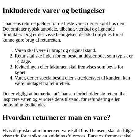
Inkluderede varer og betingelser
Thansens returret gælder for de fleste varer, der er købt hos dem.
Det omfatter typisk autodele, tilbehør, værktøj og lignende
produkter. Dog er der visse betingelser, der skal opfyldes for at
kunne gøre brug af returretten.
Varen skal være i ubrugt og original stand.
Retur skal ske inden for en bestemt tidsperiode, som typisk er
14 dage.
Kvitteringen eller fakturaen skal fremvises som bevis for
købet.
Varer, der er specialbestilt eller skræddersyet til kunden, kan
være undtaget fra returretten.
Det er vigtigt at bemærke, at Thansen forbeholder sig retten til at
inspicere varen og vurdere dens tilstand, før refundering eller
ombytning godkendes.
Hvordan returnerer man en vare?
Hvis du ønsker at returnere en vare købt hos Thansen, skal du følge
visse trin for at sikre en gnidningsfri proces. Først og fremmest skal