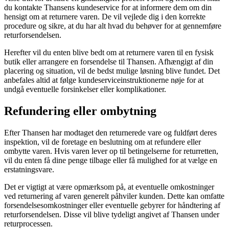
du kontakte Thansens kundeservice for at informere dem om din
hensigt om at returnere varen. De vil vejlede dig i den korrekte
procedure og sikre, at du har alt hvad du behøver for at gennemføre
returforsendelsen.
Herefter vil du enten blive bedt om at returnere varen til en fysisk
butik eller arrangere en forsendelse til Thansen. Afhængigt af din
placering og situation, vil de bedst mulige løsning blive fundet. Det
anbefales altid at følge kundeserviceinstruktionerne nøje for at
undgå eventuelle forsinkelser eller komplikationer.
Refundering eller ombytning
Efter Thansen har modtaget den returnerede vare og fuldført deres
inspektion, vil de foretage en beslutning om at refundere eller
ombytte varen. Hvis varen lever op til betingelserne for returretten,
vil du enten få dine penge tilbage eller få mulighed for at vælge en
erstatningsvare.
Det er vigtigt at være opmærksom på, at eventuelle omkostninger
ved returnering af varen generelt påhviler kunden. Dette kan omfatte
forsendelsesomkostninger eller eventuelle gebyrer for håndtering af
returforsendelsen. Disse vil blive tydeligt angivet af Thansen under
returprocessen.