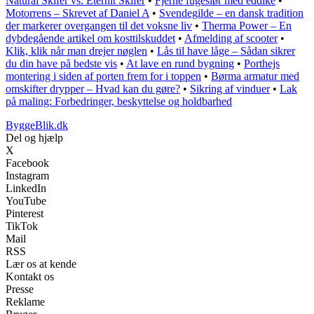
Natural Skifer vs. Eternit Skifer
•
Fjerne fugeslør med eddike
•
Motorrens – Skrevet af Daniel A
•
Svendegilde – en dansk tradition
der markerer overgangen til det voksne liv
•
Therma Power – En
dybdegående artikel om kosttilskuddet
•
Afmelding af scooter
•
Klik, klik når man drejer nøglen
•
Lås til have låge – Sådan sikrer
du din have på bedste vis
•
At lave en rund bygning
•
Porthejs
montering i siden af porten frem for i toppen
•
Børma armatur med
omskifter drypper – Hvad kan du gøre?
•
Sikring af vinduer
•
Lak
på maling: Forbedringer, beskyttelse og holdbarhed
ByggeBlik.dk
Del og hjælp
X
Facebook
Instagram
LinkedIn
YouTube
Pinterest
TikTok
Mail
RSS
Lær os at kende
Kontakt os
Presse
Reklame