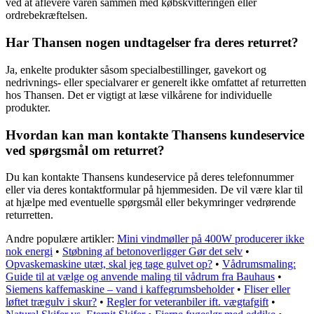
ved at aflevere varen sammen med købskvitteringen eller
ordrebekræftelsen.
Har Thansen nogen undtagelser fra deres returret?
Ja, enkelte produkter såsom specialbestillinger, gavekort og
nedrivnings- eller specialvarer er generelt ikke omfattet af returretten
hos Thansen. Det er vigtigt at læse vilkårene for individuelle
produkter.
Hvordan kan man kontakte Thansens kundeservice
ved spørgsmål om returret?
Du kan kontakte Thansens kundeservice på deres telefonnummer
eller via deres kontaktformular på hjemmesiden. De vil være klar til
at hjælpe med eventuelle spørgsmål eller bekymringer vedrørende
returretten.
Andre populære artikler:
Mini vindmøller på 400W producerer ikke
nok energi
•
Støbning af betonoverligger Gør det selv
•
Opvaskemaskine utæt, skal jeg tage gulvet op?
•
Vådrumsmaling:
Guide til at vælge og anvende maling til vådrum fra Bauhaus
•
Siemens kaffemaskine – vand i kaffegrumsbeholder
•
Fliser eller
løftet trægulv i skur?
•
Regler for veteranbiler ift. vægtafgift
•