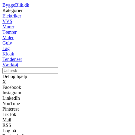
ByggeBlik.dk
Kategorier
Elektriker
VVS
Murer
Tømrer
Maler
Gulv
Tag
Kloak
Tendenser
Værktøj
Del og hjælp
X
Facebook
Instagram
LinkedIn
YouTube
Pinterest
TikTok
Mail
RSS
Log på