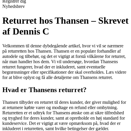
Registrér dig
Nyhedsbrev
Returret hos Thansen – Skrevet
af Dennis C
Velkommen til denne dybdegående artikel, hvor vi vil se nærmere
på returretten hos Thansen. Thansen er en populær forhandler af
autodele og tilbehør, og det er vigtigt at forstå vilkårene for returret,
når man handler hos dem. Vi vil undersøge, hvordan Thansens
returret fungerer, hvad der er inkluderet, samt eventuelle
begrænsninger eller specifikationer der skal overholdes. Læs videre
for at blive oplyst og få alle detaljerne om Thansens returret.
Hvad er Thansens returret?
Thansen tilbyder en returret til deres kunder, der giver mulighed for
at returnere købte varer og modtage en refund eller ombytning.
Returretten er et udtryk for Thansens ønske om at sikre tilfredshed
og tryghed for deres kunder, samt at opretholde en høj standard for
kundeservice. Det er vigtigt at være opmærksom på, hvad der er
inkluderet i returretten, samt hvilke betingelser der gælder.