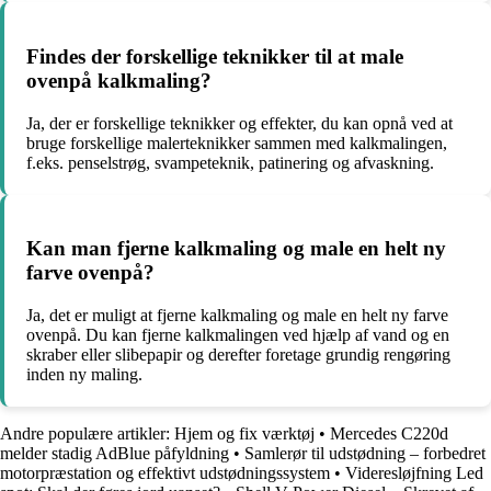
Findes der forskellige teknikker til at male
ovenpå kalkmaling?
Ja, der er forskellige teknikker og effekter, du kan opnå ved at
bruge forskellige malerteknikker sammen med kalkmalingen,
f.eks. penselstrøg, svampeteknik, patinering og afvaskning.
Kan man fjerne kalkmaling og male en helt ny
farve ovenpå?
Ja, det er muligt at fjerne kalkmaling og male en helt ny farve
ovenpå. Du kan fjerne kalkmalingen ved hjælp af vand og en
skraber eller slibepapir og derefter foretage grundig rengøring
inden ny maling.
Andre populære artikler:
Hjem og fix værktøj
•
Mercedes C220d
melder stadig AdBlue påfyldning
•
Samlerør til udstødning – forbedret
motorpræstation og effektivt udstødningssystem
•
Videresløjfning Led