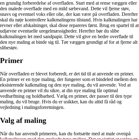
en grundig forberedelse af overfladen. Start med at rense væggen eller
den malede overflade med en mild sæbevand. Dette vil fjerne støv,
snavs og eventuel voks eller olie, der kan være på overfladen. Derefter
skal du nøje kontrollere kalkmalingens tilstand. Hvis kalkmalingen har
revner eller afskalninger, skal disse repareres først. Brug en spartel til at
udjævne eventuelle uregelmæssigheder. Herefter bør du slibe
kalkmalingen let med sandpapir. Dette vil give en bedre overflade til
den nye maling at binde sig til. Tør væggen grundigt af for at fjerne alt
slibestøv.
Primer
Når overfladen er blevet forberedt, er det tid til at anvende en primer.
En primer er en type maling, der fungerer som et bindeled mellem den
eksisterende kalkmaling og den nye maling, du vil anvende. Ved at
anvende en primer vil du sikre, at din nye maling får optimal
vedhæftning og holdbarhed. Vælg en primer, der passer til den type
maling, du vil bruge. Hvis du er usikker, kan du altid få råd og
vejledning i malingsforretningen.
Valg af maling
Når du har anvendt primeren, kan du fortsætte med at male ovenpå