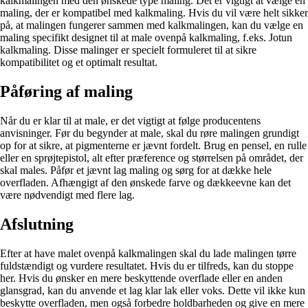
kalkmalingen med den ønskede type maling. Det er vigtigt at vælge en
maling, der er kompatibel med kalkmaling. Hvis du vil være helt sikker
på, at malingen fungerer sammen med kalkmalingen, kan du vælge en
maling specifikt designet til at male ovenpå kalkmaling, f.eks. Jotun
kalkmaling. Disse malinger er specielt formuleret til at sikre
kompatibilitet og et optimalt resultat.
Påføring af maling
Når du er klar til at male, er det vigtigt at følge producentens
anvisninger. Før du begynder at male, skal du røre malingen grundigt
op for at sikre, at pigmenterne er jævnt fordelt. Brug en pensel, en rulle
eller en sprøjtepistol, alt efter præference og størrelsen på området, der
skal males. Påfør et jævnt lag maling og sørg for at dække hele
overfladen. Afhængigt af den ønskede farve og dækkeevne kan det
være nødvendigt med flere lag.
Afslutning
Efter at have malet ovenpå kalkmalingen skal du lade malingen tørre
fuldstændigt og vurdere resultatet. Hvis du er tilfreds, kan du stoppe
her. Hvis du ønsker en mere beskyttende overflade eller en anden
glansgrad, kan du anvende et lag klar lak eller voks. Dette vil ikke kun
beskytte overfladen, men også forbedre holdbarheden og give en mere