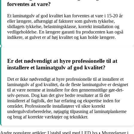
forventes at vare?
Et laminatgulv af god kvalitet kan forventes at vare i 15-20 år
eller længere, afhængigt af faktorer som gulvets tykkelse,
slidlagets tykkelse, belastningsklasse, korrekt installation og
vedligeholdelse. En længere garanti fra producenten kan også
indikere, at gulvet er af høj kvalitet og kan holde længere.
Er det nødvendigt at hyre professionelle til at
installere et laminatgulv af god kvalitet?
Det er ikke nødvendigt at hyre professionelle til at installere et
laminatgulv af god kvalitet, da de fleste laminatgulve er designet
til at være nemme at installere for den gennemsnitlige gør-det-
selv-person. Dog kan det give bedre resultater at få det
installeret af fagfolk, der har erfaring og ekspertise inden for
området. Professionelle installatører vil sikre korrekt
undergulvsforberedelse, nøjagtig tilpasning af laminatplankerne
og brug af korrekte værktøjer og teknikker.
Andre populære artikler:
Ustabil spejl med LED lys
•
Myggelarver i