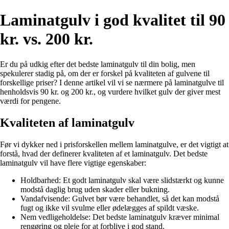
Laminatgulv i god kvalitet til 90
kr. vs. 200 kr.
Er du på udkig efter det bedste laminatgulv til din bolig, men
spekulerer stadig på, om der er forskel på kvaliteten af gulvene til
forskellige priser? I denne artikel vil vi se nærmere på laminatgulve til
henholdsvis 90 kr. og 200 kr., og vurdere hvilket gulv der giver mest
værdi for pengene.
Kvaliteten af laminatgulv
Før vi dykker ned i prisforskellen mellem laminatgulve, er det vigtigt at
forstå, hvad der definerer kvaliteten af et laminatgulv. Det bedste
laminatgulv vil have flere vigtige egenskaber:
Holdbarhed: Et godt laminatgulv skal være slidstærkt og kunne
modstå daglig brug uden skader eller bukning.
Vandafvisende: Gulvet bør være behandlet, så det kan modstå
fugt og ikke vil svulme eller ødelægges af spildt væske.
Nem vedligeholdelse: Det bedste laminatgulv kræver minimal
rengøring og pleje for at forblive i god stand.