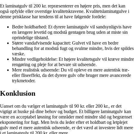
Et laminatgulv til 200 kr. repræsenterer en højere pris, men det kan
også opfylde eller overstige kvalitetskravene. Kvalitetslaminatgulve i
denne prisklasse har tendens til at have følgende fordele:
Bedre holdbarhed: Et dyrere laminatgulv vil sandsynligvis have
en længere levetid og modstå gentagen brug uden at miste sin
oprindelige tilstand.
Større vandafvisende kapacitet: Gulvet vil have en bedre
behandling for at modstå fugt og svulme mindre, hvis der spildes
væske.
Mindre vedligeholdelse: Et højere kvalitetsgulv vil kræve mindre
rengøring og pleje for at bevare sit udseende.
Mere realistisk udseende: Du vil opleve en mere autentisk træ-
eller fliseeffekt, da det dyrere gulv ofte bruger mere avancerede
trykmetoder.
Konklusion
Uanset om du vælger et laminatgulv til 90 kr. eller 200 kr., er det
vigtigt at huske på dine behov og budget. Et billigere laminatgulv kan
være en acceptabel løsning for områder med mindre slid og begrænset
eksponering for fugt. Men hvis du leder efter et holdbart og letplejet
gulv med et mere autentisk udseende, er det værd at investere lidt mere
i et laminatgulv til 200 kr. eller mere.