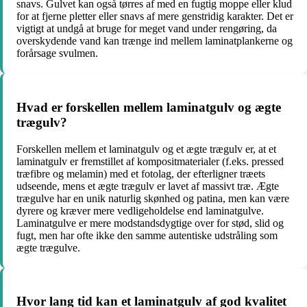
snavs. Gulvet kan også tørres af med en fugtig moppe eller klud
for at fjerne pletter eller snavs af mere genstridig karakter. Det er
vigtigt at undgå at bruge for meget vand under rengøring, da
overskydende vand kan trænge ind mellem laminatplankerne og
forårsage svulmen.
Hvad er forskellen mellem laminatgulv og ægte
trægulv?
Forskellen mellem et laminatgulv og et ægte trægulv er, at et
laminatgulv er fremstillet af kompositmaterialer (f.eks. pressed
træfibre og melamin) med et fotolag, der efterligner træets
udseende, mens et ægte trægulv er lavet af massivt træ. Ægte
trægulve har en unik naturlig skønhed og patina, men kan være
dyrere og kræver mere vedligeholdelse end laminatgulve.
Laminatgulve er mere modstandsdygtige over for stød, slid og
fugt, men har ofte ikke den samme autentiske udstråling som
ægte trægulve.
Hvor lang tid kan et laminatgulv af god kvalitet