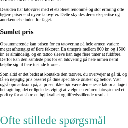
Desuden har tatovører med et etableret renommé og stor erfaring ofte
højere priser end nyere tatovører. Dette skyldes deres ekspertise og
anerkendelse inden for faget.
Samlet pris
Opsummerende kan prisen for en tatovering på hele armen variere
meget afhængigt af flere faktorer. En timepris mellem 800 kr. og 1500
kr. er almindelig, og en tattoo sleeve kan tage flere timer at fuldføre.
Derfor kan den samlede pris for en tatovering på hele armen nemt
beløbe sig til flere tusinde kroner.
Som altid er det bedst at kontakte den tatovør, du overvejer at gå til, og
få en nøjagtig pris baseret på dine specifikke ønsker og behov. Vær
også opmærksom på, at prisen ikke bør være den eneste faktor at tage i
betragtning; det er ligeledes vigtigt at vælge en erfaren tatovør med et
godt ry for at sikre en høj kvalitet og tilfredsstillende resultat.
Ofte stillede spørgsmål