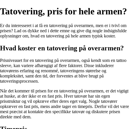
Tatovering, pris for hele armen?
Er du interesseret i at få en tatovering på overarmen, men er i tvivl om
prisen? Lad os dykke ned i dette emne og give dig nogle indsigtsfulde
oplysninger om, hvad en tatovering på hele armen typisk koster.
Hvad koster en tatovering på overarmen?
Prisniveauet for en tatovering på overarmen, også kendt som en tattoo
sleeve, kan variere afhængigt af flere faktorer. Disse inkluderer
tatovørens erfaring og renommé, tatoveringens størrelse og
kompleksitet, samt den tid, der forventes at blive brugt på
tatoveringsprocessen.
Når det kommer til prisen for en tatovering på overarmen, er det vigtigt
at huske, at der ikke er en fast pris. Hver tatovør har sin egen
prisstruktur og vil opkræve efter deres eget valg. Nogle tatovører
opkræver en fast pris, mens andre tager en timepris. Derfor vil det være
mest præcist at kontakte den specifikke tatovør og diskutere prisen
direkte med dem.
Timepris