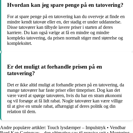
Hvordan kan jeg spare penge på en tatovering?
For at spare penge på en tatovering kan du overveje at finde en
mindre kendt tatovør eller en, der stadig er under uddannelse.
Disse tatovører kan tilbyde lavere priser i starten af deres
karriere. Du kan også vælge at få en mindre og mindre
kompleks tatovering, da prisen normalt stiger med størrelse og
kompleksitet.
Er det muligt at forhandle prisen på en
tatovering?
Det er ikke altid muligt at forhandle prisen på en tatovering, da
mange tatovører har faste priser eller timepriser. Dog kan det
være værd at spørge tatovøren, hvis du har en stram økonomi
og vil forsøge at få lidt rabat. Nogle tatovører kan være villige
til at give en smule rabat, afhængigt af deres politik og din
relation til dem.
Andre populære artikler:
Touch lysdæmper – Impulstryk
•
Vendbar
Bord Kap Geringsav – den ultimative sav til præcise snit
•
Montering