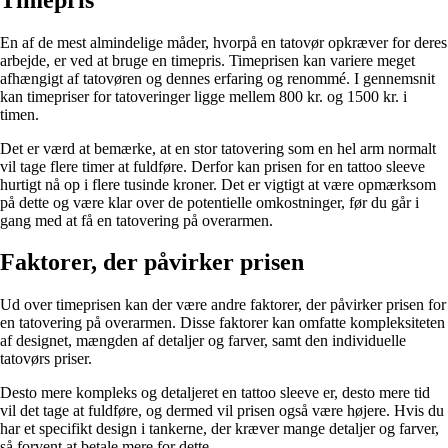
En af de mest almindelige måder, hvorpå en tatovør opkræver for deres
arbejde, er ved at bruge en timepris. Timeprisen kan variere meget
afhængigt af tatovøren og dennes erfaring og renommé. I gennemsnit
kan timepriser for tatoveringer ligge mellem 800 kr. og 1500 kr. i
timen.
Det er værd at bemærke, at en stor tatovering som en hel arm normalt
vil tage flere timer at fuldføre. Derfor kan prisen for en tattoo sleeve
hurtigt nå op i flere tusinde kroner. Det er vigtigt at være opmærksom
på dette og være klar over de potentielle omkostninger, før du går i
gang med at få en tatovering på overarmen.
Faktorer, der påvirker prisen
Ud over timeprisen kan der være andre faktorer, der påvirker prisen for
en tatovering på overarmen. Disse faktorer kan omfatte kompleksiteten
af designet, mængden af detaljer og farver, samt den individuelle
tatovørs priser.
Desto mere kompleks og detaljeret en tattoo sleeve er, desto mere tid
vil det tage at fuldføre, og dermed vil prisen også være højere. Hvis du
har et specifikt design i tankerne, der kræver mange detaljer og farver,
så forvent at betale mere for dette.