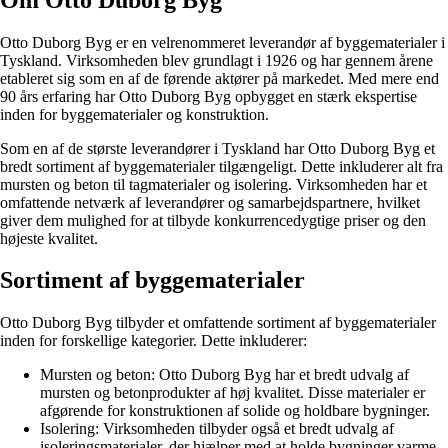
Otto Duborg Byg er en velrenommeret leverandør af byggematerialer i
Tyskland. Virksomheden blev grundlagt i 1926 og har gennem årene
etableret sig som en af de førende aktører på markedet. Med mere end
90 års erfaring har Otto Duborg Byg opbygget en stærk ekspertise
inden for byggematerialer og konstruktion.
Som en af de største leverandører i Tyskland har Otto Duborg Byg et
bredt sortiment af byggematerialer tilgængeligt. Dette inkluderer alt fra
mursten og beton til tagmaterialer og isolering. Virksomheden har et
omfattende netværk af leverandører og samarbejdspartnere, hvilket
giver dem mulighed for at tilbyde konkurrencedygtige priser og den
højeste kvalitet.
Sortiment af byggematerialer
Otto Duborg Byg tilbyder et omfattende sortiment af byggematerialer
inden for forskellige kategorier. Dette inkluderer:
Mursten og beton: Otto Duborg Byg har et bredt udvalg af
mursten og betonprodukter af høj kvalitet. Disse materialer er
afgørende for konstruktionen af solide og holdbare bygninger.
Isolering: Virksomheden tilbyder også et bredt udvalg af
isoleringsmaterialer, der hjælper med at holde bygninger varme