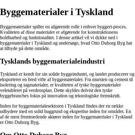
Byggematerialer i Tyskland
Byggematerialer spiller en afgørende rolle i enhver byggeri-proces.
Kvaliteten af disse materialer er afgørende for konstruktionens
holdbarhed og funktionalitet. I denne artikel vil vi dykke ned i
byggematerialer i Tyskland og undersøge, hvad Otto Duborg Byg har
at tilbyde på dette område.
Tysklands byggematerialeindustri
Tyskland er kendt for sin solide byggeindustri, og landet producerer og
eksporterer en bred vifte af byggematerialer. Fra mursten og cement til
isolering og tagmaterialer, er kvaliteten af tyske byggematerialer
veletableret på verdensplan. Dette skyldes delvist den tyske
byggebranches fokus på innovation og teknologiske fremskridt.
Inden for byggematerialesektoren i Tyskland findes der en række
udbydere med en solid baggrund og ekspertise inden for området. En
af de mest fremtrædende aktører inden for byggematerialer i Tyskland
er Otto Duborg Byg.
Om Otto Duborg Byg