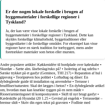
Er der nogen lokale forskelle i brugen af
byggematerialer i forskellige regioner i
Tyskland?
Ja, der kan være visse lokale forskelle i brugen af
byggematerialer i forskellige regioner i Tyskland. Dette kan
skyldes forskellige klimaforhold, byggetraditioner eller
byggestilarter i de forskellige områder. For eksempel kan visse
regioner have en stærk tradition for træbyggeri, mens andre
foretrækker materialer som beton eller mursten.
Andre populære artikler:
Køkkenidéer til bordplade over køleskabe
•
Skurdør – Sætte alm. låsebeslag/ruko på?
•
Isolering af tag udefra
•
Sænke trykket på et gasfyr (Geminox, THI 217)
•
Reparation af hul i
gipsvæg
•
Teoriprøven hos politiet
•
Loftudtag og dåser: En
dybdegående guide til installation og anvendelse
•
Terrasse i
brudfliser/natursten: Skal det lægges i beton?
•
En dybdegående artikel
om, hvordan man kan knække ryggen på en nem måde
•
Rionet/armieringsnet til kompostsystem
•
Skift til nyt brugt gasfyr
•
Kædeskifte på Hyundai i20 1.25
•
Gevind på engelsk
•
Terrassedør –
bremse slidt
•
Skriv din egen tekst på gravsten
•
Fodliste med