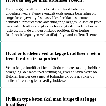
Hvordan lægger man brudfliser i beton?
For at lægge brudfliser i beton skal du først forberede
underlaget ved at fjerne eventuelt eksisterende belægning og
sørge for en jævn og fast base. Herefter blandes betonen i
henhold til producentens anvisninger og lægges ud som en jævn
overflade. Brudfliserne placeres forsigtigt i den våde beton og
justeres, indtil de er i den ønskede position. Efter tørring
fuldføres belægningen ved at tilføje fugesand mellem fliserne.
Hvad er fordelene ved at lægge brudfliser i beton
frem for direkte på jorden?
Ved at lægge brudfliser i beton får du en mere stabil og holdbar
belægning, der modvirker sætning og giver en jævn overflade.
Betonen hjælper også med at forhindre ukrudt i at vokse op
mellem fliserne og letter vedligeholdelsen.
Hvilken type beton skal man bruge til at lægge
brudfliser?