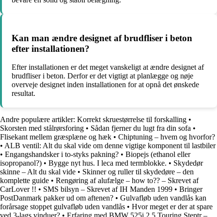
Kan man ændre designet af brudfliser i beton
efter installationen?
Efter installationen er det meget vanskeligt at ændre designet af
brudfliser i beton. Derfor er det vigtigt at planlægge og nøje
overveje designet inden installationen for at opnå det ønskede
resultat.
Andre populære artikler:
Korrekt skruestørrelse til forskalling
•
Skorsten med stålrørsforing
•
Sådan fjerner du lugt fra din sofa
•
Flisekant mellem græsplæne og hæk
•
Chiptuning – hvem og hvorfor?
•
ALB ventil: Alt du skal vide om denne vigtige komponent til lastbiler
•
Engangshandsker i to-styks pakning?
•
Biopejs (ethanol eller
isopropanol?)
•
Bygge nyt hus. I leca med termblokke.
•
Skydedør
skinne – Alt du skal vide
•
Skinner og ruller til skydedøre – den
komplette guide
•
Rengøring af alufælge – how to?? – Skrevet af
CarLover !!
•
SMS bilsyn – Skrevet af IH Manden 1999
•
Bringer
PostDanmark pakker ud om aftenen?
•
Gulvafløb uden vandlås kan
forårsage stoppet gulvafløb uden vandlås
•
Hvor meget er der at spare
ved 3-lags vinduer?
•
Erfaring med BMW 525i 2,5 Touring Steptr –