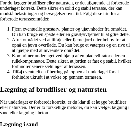
Før du lægger brudfliser eller natursten, er det afgørende at forberede
underlaget korrekt. Dette sikrer en solid og stabil terrasse, der kan
modstå belastninger og bevægelser over tid. Følg disse trin for at
forberede terrasseområdet:
Fjern eventuelle græstørv, planter og ujævnheder fra området.
Du kan bruge en spade eller en græstørvfjerner til at gøre dette.
Afret området ved at tilføje eller fjerne jord efter behov for at
opnå en jævn overflade. Du kan bruge et vaterpas og en rive til
at hjælpe med at niveaulere området.
Komprimer underlaget ved hjælp af en pladevibrator eller en
rullekomprimator. Dette sikrer, at jorden er fast og stabil, hvilket
forhindrer senere sætninger af terrassen.
Tilføj eventuelt en fiberdug på toppen af underlaget for at
forhindre ukrudt i at vokse op gennem terrassen.
Lægning af brudfliser og natursten
Når underlaget er forberedt korrekt, er du klar til at lægge brudfliser
eller natursten. Der er to forskellige metoder, du kan vælge: lægning i
sand eller lægning i beton.
Lægning i sand