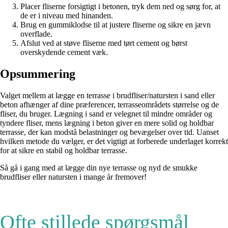
Placer fliserne forsigtigt i betonen, tryk dem ned og sørg for, at
de er i niveau med hinanden.
Brug en gummiklodse til at justere fliserne og sikre en jævn
overflade.
Afslut ved at støve fliserne med tørt cement og børst
overskydende cement væk.
Opsummering
Valget mellem at lægge en terrasse i brudfliser/natursten i sand eller
beton afhænger af dine præferencer, terrasseområdets størrelse og de
fliser, du bruger. Lægning i sand er velegnet til mindre områder og
tyndere fliser, mens lægning i beton giver en mere solid og holdbar
terrasse, der kan modstå belastninger og bevægelser over tid. Uanset
hvilken metode du vælger, er det vigtigt at forberede underlaget korrekt
for at sikre en stabil og holdbar terrasse.
Så gå i gang med at lægge din nye terrasse og nyd de smukke
brudfliser eller natursten i mange år fremover!
Ofte stillede spørgsmål