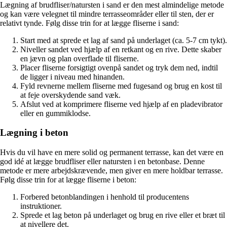
Lægning af brudfliser/natursten i sand er den mest almindelige metode
og kan være velegnet til mindre terrasseområder eller til sten, der er
relativt tynde. Følg disse trin for at lægge fliserne i sand:
Start med at sprede et lag af sand på underlaget (ca. 5-7 cm tykt).
Niveller sandet ved hjælp af en retkant og en rive. Dette skaber
en jævn og plan overflade til fliserne.
Placer fliserne forsigtigt ovenpå sandet og tryk dem ned, indtil
de ligger i niveau med hinanden.
Fyld revnerne mellem fliserne med fugesand og brug en kost til
at feje overskydende sand væk.
Afslut ved at komprimere fliserne ved hjælp af en pladevibrator
eller en gummiklodse.
Lægning i beton
Hvis du vil have en mere solid og permanent terrasse, kan det være en
god idé at lægge brudfliser eller natursten i en betonbase. Denne
metode er mere arbejdskrævende, men giver en mere holdbar terrasse.
Følg disse trin for at lægge fliserne i beton:
Forbered betonblandingen i henhold til producentens
instruktioner.
Sprede et lag beton på underlaget og brug en rive eller et bræt til
at nivellere det.