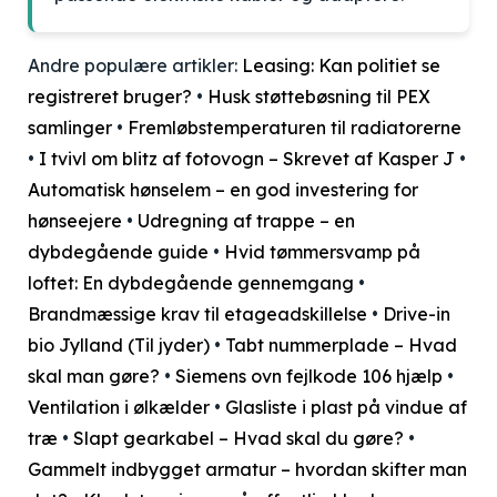
Andre populære artikler:
Leasing: Kan politiet se
registreret bruger?
•
Husk støttebøsning til PEX
samlinger
•
Fremløbstemperaturen til radiatorerne
•
I tvivl om blitz af fotovogn – Skrevet af Kasper J
•
Automatisk hønselem – en god investering for
hønseejere
•
Udregning af trappe – en
dybdegående guide
•
Hvid tømmersvamp på
loftet: En dybdegående gennemgang
•
Brandmæssige krav til etageadskillelse
•
Drive-in
bio Jylland (Til jyder)
•
Tabt nummerplade – Hvad
skal man gøre?
•
Siemens ovn fejlkode 106 hjælp
•
Ventilation i ølkælder
•
Glasliste i plast på vindue af
træ
•
Slapt gearkabel – Hvad skal du gøre?
•
Gammelt indbygget armatur – hvordan skifter man