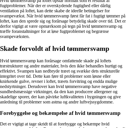
Hvid tømmersvamp på loftet opstår normalt som et resultat af
fugtproblemer. Når der er overskydende fugtighed eller dårlig
ventilation på loftet, kan dette skabe de ideelle betingelser for
svampevækst. Når hvid tømmersvamp først får fat i fugtigt tømmer på
loftet, kan den sprede sig og forårsage betydelig skade over tid. Det er
derfor vigtigt at være opmærksom på tegn på hvid tømmersvamp og
træffe foranstaltninger for at løse fugtproblemet og begrænse
svampevæksten.
Skade forvoldt af hvid tømmersvamp
Hvid tømmersvamp kan forårsage omfattende skade på loftets
træstrukturer og andre materialer, hvis den ikke behandles hurtigt og
effektivt. Svampen kan nedbryde træet og svække dets strukturelle
integritet over tid. Dette kan føre til problemer som løsne eller
knirkende gulve, revner i loftet, træets forvitring og endda mulige
nedstyrtninger. Derudover kan hvid tømmersvamp have negative
sundhedsmæssige virkninger, da den kan producere allergener og
skadelige sporer, der kan påvirke luftkvaliteten i bygningen og give
anledning til problemer som astma og andre luftvejssygdomme.
Forebyggelse og bekæmpelse af hvid tømmersvamp
Det er vigtigt at tage skridt til at forebygge og bekæmpe hvid