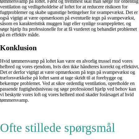
tømmersvamp på loftet. Først og fremmest skal man sørge for ordentlig
ventilation og vedligeholdelse af loftet for at reducere risikoen for
fugtproblemer og skabe ugunstige betingelser for svampevækst. Det er
også vigtigt at være opmærksom på eventuelle tegn på svampevækst,
såsom en karakteristisk muggen lugt eller synlige svampepletter, og
søge hjælp fra professionelle for at få vurderet og behandlet problemet
på en effektiv måde.
Konklusion
Hvid tømmersvamp på loftet kan være en alvorlig trussel mod vores
helbred og vores ejendom, hvis den ikke håndteres korrekt og effektivt.
Det er derfor vigtigt at være opmærksom på tegn på svampevækst og
træforsvækkelse på loftet samt at tage skridt til at forebygge og
bekæmpe problemet. Ved at sikre ordentlig ventilation, opretholde en
passende fugtighedsniveau og søge professionel hjælp ved behov kan
vi beskytte vores loft og vores helbred mod skader forårsaget af hvid
tømmersvamp.
Ofte stillede spørgsmål