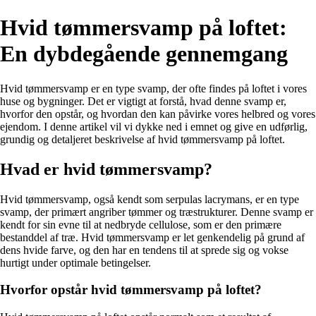
Hvid tømmersvamp på loftet:
En dybdegående gennemgang
Hvid tømmersvamp er en type svamp, der ofte findes på loftet i vores
huse og bygninger. Det er vigtigt at forstå, hvad denne svamp er,
hvorfor den opstår, og hvordan den kan påvirke vores helbred og vores
ejendom. I denne artikel vil vi dykke ned i emnet og give en udførlig,
grundig og detaljeret beskrivelse af hvid tømmersvamp på loftet.
Hvad er hvid tømmersvamp?
Hvid tømmersvamp, også kendt som serpulas lacrymans, er en type
svamp, der primært angriber tømmer og træstrukturer. Denne svamp er
kendt for sin evne til at nedbryde cellulose, som er den primære
bestanddel af træ. Hvid tømmersvamp er let genkendelig på grund af
dens hvide farve, og den har en tendens til at sprede sig og vokse
hurtigt under optimale betingelser.
Hvorfor opstår hvid tømmersvamp på loftet?