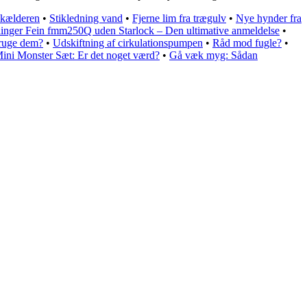
i kælderen
•
Stikledning vand
•
Fjerne lim fra trægulv
•
Nye hynder fra
inger Fein fmm250Q uden Starlock – Den ultimative anmeldelse
•
bruge dem?
•
Udskiftning af cirkulationspumpen
•
Råd mod fugle?
•
ini Monster Sæt: Er det noget værd?
•
Gå væk myg: Sådan