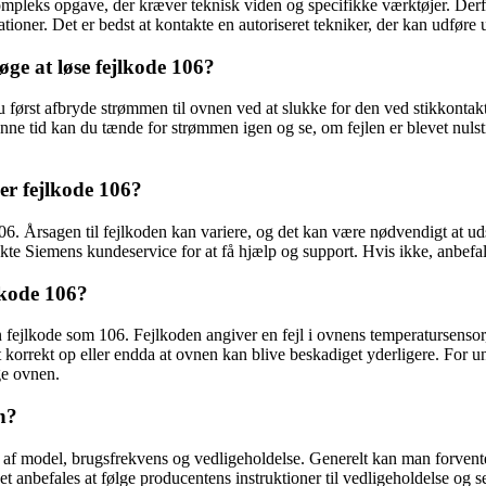
leks opgave, der kræver teknisk viden og specifikke værktøjer. Derfor 
oner. Det er bedst at kontakte en autoriseret tekniker, der kan udføre u
øge at løse fejlkode 106?
du først afbryde strømmen til ovnen ved at slukke for den ved stikkontak
denne tid kan du tænde for strømmen igen og se, om fejlen er blevet nulsti
ser fejlkode 106?
106. Årsagen til fejlkoden kan variere, og det kan være nødvendigt at u
e Siemens kundeservice for at få hjælp og support. Hvis ikke, anbefales
lkode 106?
n fejlkode som 106. Fejlkoden angiver en fejl i ovnens temperatursenso
t korrekt op eller endda at ovnen kan blive beskadiget yderligere. For 
ge ovnen.
n?
 af model, brugsfrekvens og vedligeholdelse. Generelt kan man forven
t anbefales at følge producentens instruktioner til vedligeholdelse og s