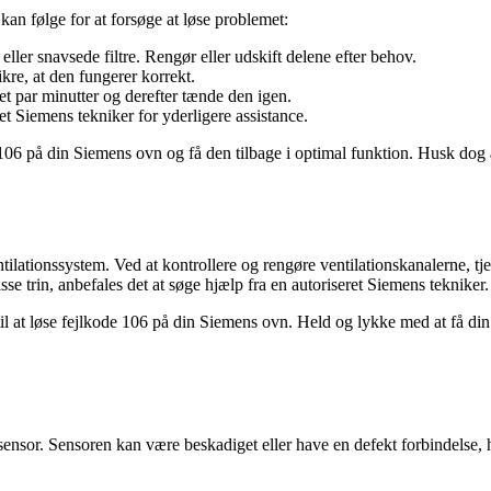
kan følge for at forsøge at løse problemet:
ller snavsede filtre. Rengør eller udskift delene efter behov.
kre, at den fungerer korrekt.
et par minutter og derefter tænde den igen.
et Siemens tekniker for yderligere assistance.
 106 på din Siemens ovn og få den tilbage i optimal funktion. Husk dog a
ationssystem. Ved at kontrollere og rengøre ventilationskanalerne, tje
se trin, anbefales det at søge hjælp fra en autoriseret Siemens tekniker.
til at løse fejlkode 106 på din Siemens ovn. Held og lykke med at få din
ensor. Sensoren kan være beskadiget eller have en defekt forbindelse, h