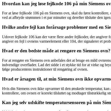
Hvordan kan jeg løse fejlkode 106 på min Siemens o
For at løse fejlkode 106 på en Siemens ovn, skal du først kontrollere, 
ved at afbryde strømmen i et par minutter og derefter tilslutte den igen
Hvilke andre fejl kan forårsage problemer med en Si
Udover fejlkode 106 kan der være flere andre fejlkoder, der angiver
angiver en fejl i ovnens varmeelement eller 104, der signalerer et pro
Hvad er den bedste måde at rengøre en Siemens ovn?
For at rengøre en Siemens ovn anbefales det at bruge en mild ovnrensn
indvendige overflader. Lad det sidde i et stykke tid for at virke og br
følge producentens instruktioner til rengøring af ovnen.
Hvad er årsagen til, at min Siemens ovn ikke opvarm
Hvis din Siemens ovn ikke opvarmer til den ønskede temperatur, kan år
kontrollere, om ovnen er korrekt tilsluttet og modtager tilstrækkelig s
Kan jeg selv udskifte temperatursensoren på min Sie