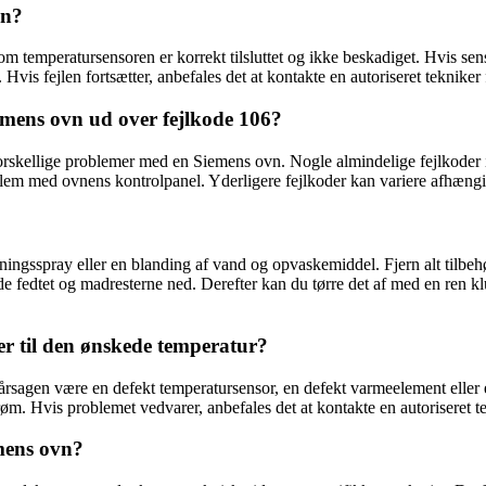
vn?
om temperatursensoren er korrekt tilsluttet og ikke beskadiget. Hvis sens
. Hvis fejlen fortsætter, anbefales det at kontakte en autoriseret teknik
emens ovn ud over fejlkode 106?
 forskellige problemer med en Siemens ovn. Nogle almindelige fejlkoder
blem med ovnens kontrolpanel. Yderligere fejlkoder kan variere afhængig
ingsspray eller en blanding af vand og opvaskemiddel. Fjern alt tilbehø
yde fedtet og madresterne ned. Derefter kan du tørre det af med en ren k
er til den ønskede temperatur?
sagen være en defekt temperatursensor, en defekt varmeelement eller en 
trøm. Hvis problemet vedvarer, anbefales det at kontakte en autoriseret t
mens ovn?