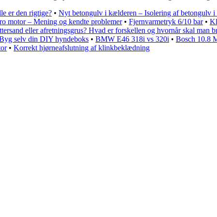
e er den rigtige?
•
Nyt betongulv i kælderen – Isolering af betongulv 
ro motor – Mening og kendte problemer
•
Fjernvarmetryk 6/10 bar
•
Kl
ttersand eller afretningsgrus? Hvad er forskellen og hvornår skal man 
 Byg selv din DIY hyndeboks
•
BMW E46 318i vs 320i
•
Bosch 10.8 M
tor
•
Korrekt hjørneafslutning af klinkbeklædning