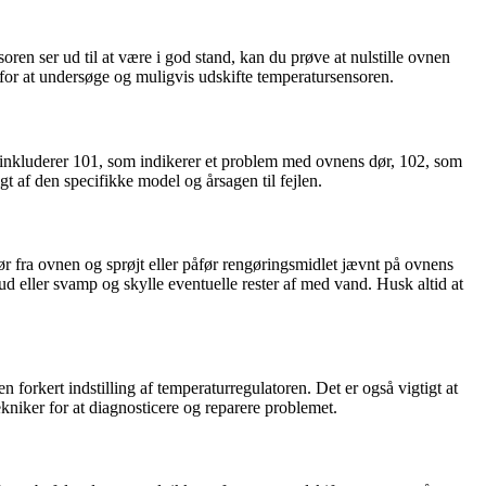
oren ser ud til at være i god stand, kan du prøve at nulstille ovnen
er for at undersøge og muligvis udskifte temperatursensoren.
 inkluderer 101, som indikerer et problem med ovnens dør, 102, som
t af den specifikke model og årsagen til fejlen.
r fra ovnen og sprøjt eller påfør rengøringsmidlet jævnt på ovnens
lud eller svamp og skylle eventuelle rester af med vand. Husk altid at
forkert indstilling af temperaturregulatoren. Det er også vigtigt at
ekniker for at diagnosticere og reparere problemet.