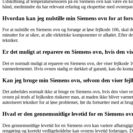
Udskiftning af temperatursensoren på en Siemens ovn kan være en komp
hånd, medmindre du har relevant erfaring og ekspertise med ovnreparati
Hvordan kan jeg nulstille min Siemens ovn for at fors
For at nulstille en Siemens ovn og forsøge at løse fejlkode 106, skal 
minutter for at sikre, at alle elektriske komponenter er afkølet. Efter 
tekniker.
Er det muligt at reparere en Siemens ovn, hvis den vi
Det er normalt muligt at reparere en Siemens ovn, der viser fejlkode 
varmeelementet. Hvis ovnen stadig er dækket af garanti, kan du kontakt
Kan jeg bruge min Siemens ovn, selvom den viser fej
Det anbefales normalt ikke at bruge en Siemens ovn, hvis den viser e
ovnen på trods af fejlkoden risikerer man, at maden ikke bliver varme
autoriseret tekniker for at løse problemet, før du fortsætter med at bru
Hvad er den gennemsnitlige levetid for en Siemens ov
Den gennemsnitlige levetid for en Siemens ovn kan variere afhængigt
rengøring og korrekt vedligeholdelse kan ovnens levetid forlænges. De