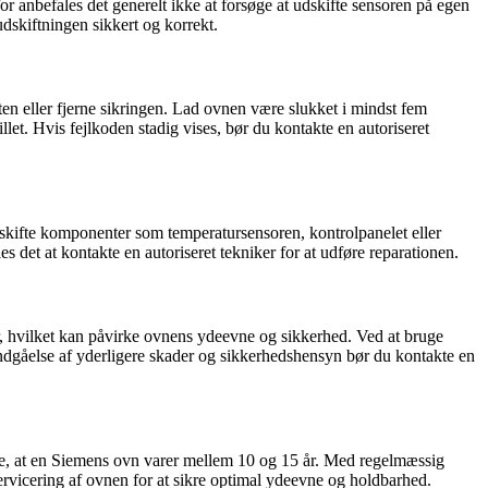
anbefales det generelt ikke at forsøge at udskifte sensoren på egen
dskiftningen sikkert og korrekt.
ten eller fjerne sikringen. Lad ovnen være slukket i mindst fem
llet. Hvis fejlkoden stadig vises, bør du kontakte en autoriseret
dskifte komponenter som temperatursensoren, kontrolpanelet eller
 det at kontakte en autoriseret tekniker for at udføre reparationen.
r, hvilket kan påvirke ovnens ydeevne og sikkerhed. Ved at bruge
undgåelse af yderligere skader og sikkerhedshensyn bør du kontakte en
te, at en Siemens ovn varer mellem 10 og 15 år. Med regelmæssig
ervicering af ovnen for at sikre optimal ydeevne og holdbarhed.