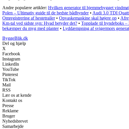
Andre populære artikler:
Hvilken generator til hjemmebygget vindmøll
Polen – Ultimativ guide til de bedste bådhynder
•
Audi 3.0 TDI Quatt
Omregistrering af hestetrailer
•
Opvaskemaskine skal højere op
•
Afre
Km-tal ved sidste syn: Hvad betyder det?
•
Topplade til hyndeboks –
bekæmper du myg med planter
•
Lyddæmpning af svigermors genera
ByggeBlik.dk
Del og hjælp
X
Facebook
Instagram
LinkedIn
YouTube
Pinterest
TikTok
Mail
RSS
Lær os at kende
Kontakt os
Presse
Reklame
Bruger
Nyhedsbrevet
Samarbejde