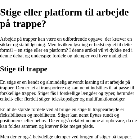
Stige eller platform til arbejde
på trappe?
Arbejde på trapper kan være en udfordrende opgave, der kræver en
sikker og stabil løsning. Men hvilken løsning er bedst egnet til dette
formål – en stige eller en platform? I denne artikel vil vi dykke ned i
denne debat og undersøge fordele og ulemper ved hver mulighed.
Stige til trappe
En stige er en kendt og almindelig anvendt løsning til at arbejde på
trapper. Den er let at transportere og kan nemt indstilles til at passe til
forskellige trapper. Stiger fås i forskellige længder og typer, herunder
enkelt- eller flerdelt stiger, teleskopstiger og multifunktionsstiger.
En af de største fordele ved at bruge en stige til trappearbejde er
fleksibiliteten og mobiliteten. Stiger kan nemt flyttes rundt og
positioneres efter behov. De er også relativt nemme at opbevare, da de
kan foldes sammen og kræver ikke meget plads.
Men der er også betydelige ulemper ved brugen af stiger på trapper.