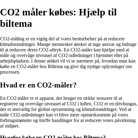
CO2 måler købes: Hjælp til
biltema
CO2-måling er en vigtig del af vores bestræbelser på at reducere
klimaforandringer. Mange mennesker ønsker at tage ansvar og bidrage
til at reducere deres CO2-aftryk. En CO2-måler kan hjælpe med at
måle og overvåge niveauet af CO2-udledninger i hjemmet eller på
arbejdspladsen. I denne artikel vil vi se nærmere på, hvordan man kan
købe en CO2-måler hos Biltema og give dig nyttige oplysninger om
processen.
Hvad er en CO2-måler?
En CO2-måler er et apparat, der bruger en række sensorer til at
registrere og overvåge niveauet af CO2 i luften. CO2 er en drivhusgas,
der er ansvarlig for global opvarmning og klimaforandringer. Ved at
måle CO2-udledninger kan vi blive mere opmærksomme på vores
forbrugsmønstre og træffe handlinger for at reducere vores påvirkning
af miljøet.
Hvorfor købe en CO2-måler hos Biltema?