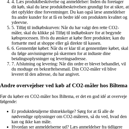
4. Læs produktbeskrivelse og anmeldelser: Inden du foretager
dit køb, skal du læse produktbeskrivelsen grundigt for at sikre, at
det opfylder dine forventninger. Du kan også læse anmeldelser
fra andre kunder for at få en bedre idé om produktets kvalitet og
ydeevne.
5. Tilføj til indkøbskurven: Når du har valgt den rette CO2-
måler, skal du klikke på Tilføj til indkøbskurv for at begynde
købsprocessen. Hvis du ønsker at købe flere produkter, kan du
fortsætte med at shoppe eller gå direkte til kassen.
6. Gennemfør købet: Når du er klar til at gennemføre købet, skal
du følge anvisningerne på skærmen for at indtaste dine
betalingsoplysninger og leveringsadresse.
7. Afslutning og levering: Når din ordre er blevet behandlet, vil
du modtage en bekræftelsesmail. Din CO2-måler vil blive
leveret til den adresse, du har angivet.
Andre overvejelser ved køb af CO2-måler hos Biltema
Før du køber en CO2-måler hos Biltema, er det en god idé at overveje
følgende:
Er produktdetaljerne tilstrækkelige? Sørg for at få alle de
nødvendige oplysninger om CO2-måleren, så du ved, hvad den
kan og ikke kan måle.
Hvordan ser anmeldelserne ud? Læs anmeldelser fra tidligere