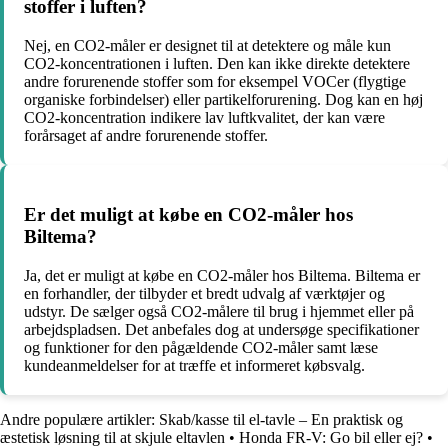
stoffer i luften?
Nej, en CO2-måler er designet til at detektere og måle kun
CO2-koncentrationen i luften. Den kan ikke direkte detektere
andre forurenende stoffer som for eksempel VOCer (flygtige
organiske forbindelser) eller partikelforurening. Dog kan en høj
CO2-koncentration indikere lav luftkvalitet, der kan være
forårsaget af andre forurenende stoffer.
Er det muligt at købe en CO2-måler hos
Biltema?
Ja, det er muligt at købe en CO2-måler hos Biltema. Biltema er
en forhandler, der tilbyder et bredt udvalg af værktøjer og
udstyr. De sælger også CO2-målere til brug i hjemmet eller på
arbejdspladsen. Det anbefales dog at undersøge specifikationer
og funktioner for den pågældende CO2-måler samt læse
kundeanmeldelser for at træffe et informeret købsvalg.
Andre populære artikler:
Skab/kasse til el-tavle – En praktisk og
æstetisk løsning til at skjule eltavlen
•
Honda FR-V: Go bil eller ej?
•