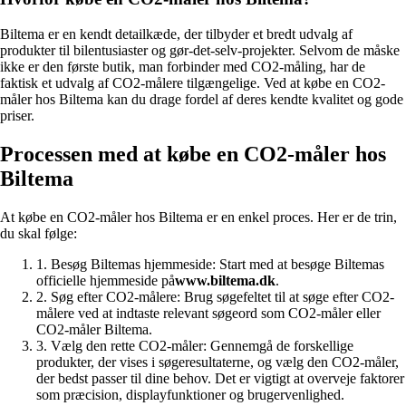
Biltema er en kendt detailkæde, der tilbyder et bredt udvalg af
produkter til bilentusiaster og gør-det-selv-projekter. Selvom de måske
ikke er den første butik, man forbinder med CO2-måling, har de
faktisk et udvalg af CO2-målere tilgængelige. Ved at købe en CO2-
måler hos Biltema kan du drage fordel af deres kendte kvalitet og gode
priser.
Processen med at købe en CO2-måler hos
Biltema
At købe en CO2-måler hos Biltema er en enkel proces. Her er de trin,
du skal følge:
1. Besøg Biltemas hjemmeside: Start med at besøge Biltemas
officielle hjemmeside på
www.biltema.dk
.
2. Søg efter CO2-målere: Brug søgefeltet til at søge efter CO2-
målere ved at indtaste relevant søgeord som CO2-måler eller
CO2-måler Biltema.
3. Vælg den rette CO2-måler: Gennemgå de forskellige
produkter, der vises i søgeresultaterne, og vælg den CO2-måler,
der bedst passer til dine behov. Det er vigtigt at overveje faktorer
som præcision, displayfunktioner og brugervenlighed.