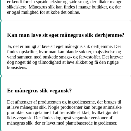
er kendt for sin sprøde tekstur og søde smag, der tiltaler mange
slikelskere. Månegrus slik kan findes i mange butikker, og der
er også mulighed for at købe det online.
Kan man lave sit eget månegrus slik derhjemme?
Ja, det er muligt at lave sit eget månegrus slik derhjemme. Der
findes opskrifter, hvor man kan blande sukker, majsstivelse og
vand sammen med ønskede smags- og farvestoffer. Det kræver
dog noget tid og tålmodighed at lave slikket og få den rigtige
konsistens.
Er månegrus slik vegansk?
Det afhænger af producenten og ingredienserne, der bruges til
at lave månegrus slik. Nogle producenter kan bruge animalske
produkter som gelatine til at fremstille slikket, hvilket gør det
ikke-vegansk. Der findes dog også veganske versioner af
månegrus slik, der er lavet med plantebaserede ingredienser.