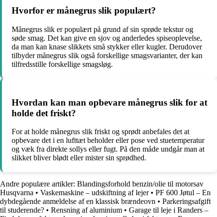
Hvorfor er månegrus slik populært?
Månegrus slik er populært på grund af sin sprøde tekstur og
søde smag. Det kan give en sjov og anderledes spiseoplevelse,
da man kan knase slikkets små stykker eller kugler. Derudover
tilbyder månegrus slik også forskellige smagsvarianter, der kan
tilfredsstille forskellige smagsløg.
Hvordan kan man opbevare månegrus slik for at
holde det friskt?
For at holde månegrus slik friskt og sprødt anbefales det at
opbevare det i en lufttæt beholder eller pose ved stuetemperatur
og væk fra direkte sollys eller fugt. På den måde undgår man at
slikket bliver blødt eller mister sin sprødhed.
Andre populære artikler:
Blandingsforhold benzin/olie til motorsav
Husqvarna
•
Vaskemaskine – udskiftning af lejer
•
PF 600 Jøtul – En
dybdegående anmeldelse af en klassisk brændeovn
•
Parkeringsafgift
til studerende?
•
Rensning af aluminium
•
Garage til leje i Randers –