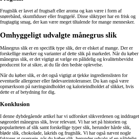
Frugtslik er lavet af frugtsaft eller aroma og kan være i form af
snørebånd, skumfiduser eller frugtgelé. Disse sliktyper har en frisk og
frugtagtig smag, der kan være meget tiltalende for mange mennesker.
Omhyggeligt udvalgte månegrus slik
Månegrus slik er en specifik type slik, der er elsket af mange. Der er
forskellige mærker og varianter af dette slik på markedet. Når du køber
månegrus slik, er det vigtigt at vælge en pålidelig og kvalitetsbevidst
producent for at sikre, at du får den bedste oplevelse.
Når du køber slik, er det også vigtigt at tjekke ingredienslisten for
eventuelle allergener eller fødevareintoleranser. Du kan også være
opmærksom på næringsindholdet og kalorieindholdet af slikket, hvis
dette er af betydning for dig.
Konklusion
I denne dybdegående artikel har vi udforsket slikverdenen og inddraget
søgeordet månegrus slik, hvor relevant. Vi har set på historien og
populariteten af slik samt forskellige typer slik, herunder hårde slik,
bløde slik, chokolade, lakrids og frugtslik. Vi har også nævnt nogle
faktorer at overveje, når du køber slik, herunder udvalg af en pålidelig