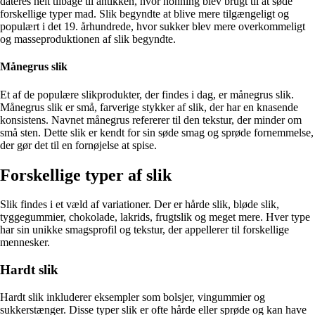
dateres helt tilbage til antikken, hvor honning blev brugt til at søde
forskellige typer mad. Slik begyndte at blive mere tilgængeligt og
populært i det 19. århundrede, hvor sukker blev mere overkommeligt
og masseproduktionen af slik begyndte.
Månegrus slik
Et af de populære slikprodukter, der findes i dag, er månegrus slik.
Månegrus slik er små, farverige stykker af slik, der har en knasende
konsistens. Navnet månegrus refererer til den tekstur, der minder om
små sten. Dette slik er kendt for sin søde smag og sprøde fornemmelse,
der gør det til en fornøjelse at spise.
Forskellige typer af slik
Slik findes i et væld af variationer. Der er hårde slik, bløde slik,
tyggegummier, chokolade, lakrids, frugtslik og meget mere. Hver type
har sin unikke smagsprofil og tekstur, der appellerer til forskellige
mennesker.
Hardt slik
Hardt slik inkluderer eksempler som bolsjer, vingummier og
sukkerstænger. Disse typer slik er ofte hårde eller sprøde og kan have