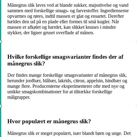
Månegrus slik laves ved at blande sukker, majsstivelse og vand
sammen med forskellige smags- og farvestoffer. Ingredienserne
opvarmes og røres, indtil massen er glat og ensartet. Derefter
hældes den ud på en plade eller formes til små kugler. Når
massen er afkølet og hærdet, kan slikket knuses i mindre
stykker, der ligner gruset overflade af månen.
Hvilke forskellige smagsvarianter findes der af
månegrus slik?
Der findes mange forskellige smagsvarianter af månegrus slik,
herunder jordbær, blåbær, lakrids, citron, appelsin, hindbær og
mange flere. Producenterne eksperimenterer ofte med nye og
unikke smagskombinationer for at tiltrække forskellige
målgrupper.
Hvor populært er månegrus slik?
Månegrus slik er meget populært, især blandt børn og unge. Det