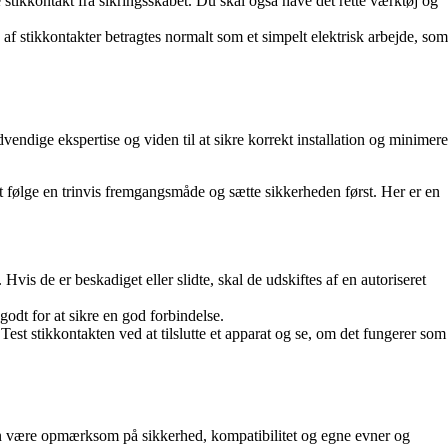
 stikkontakt fra sikringsskabet. Du skal også have det rette værktøj og
af stikkontakter betragtes normalt som et simpelt elektrisk arbejde, som
dvendige ekspertise og viden til at sikre korrekt installation og minimere
 at følge en trinvis fremgangsmåde og sætte sikkerheden først. Her er en
Hvis de er beskadiget eller slidte, skal de udskiftes af en autoriseret
odt for at sikre en god forbindelse.
est stikkontakten ved at tilslutte et apparat og se, om det fungerer som
r man være opmærksom på sikkerhed, kompatibilitet og egne evner og