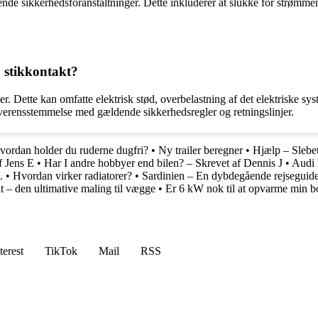
gende sikkerhedsforanstaltninger. Dette inkluderer at slukke for strømme
n stikkontakt?
r. Dette kan omfatte elektrisk stød, overbelastning af det elektriske sys
 i overensstemmelse med gældende sikkerhedsregler og retningslinjer.
vordan holder du ruderne dugfri?
•
Ny trailer beregner
•
Hjælp – Slebe
f Jens E
•
Har I andre hobbyer end bilen? – Skrevet af Dennis J
•
Audi n
.
•
Hvordan virker radiatorer?
•
Sardinien – En dybdegående rejseguid
 – den ultimative maling til vægge
•
Er 6 kW nok til at opvarme min b
terest
TikTok
Mail
RSS