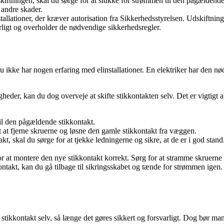
kiftningen, skal du sørge for at slukke for strømmen til den pågældende
 andre skader.
llationer, der kræver autorisation fra Sikkerhedsstyrelsen. Udskiftning 
ligt og overholder de nødvendige sikkerhedsregler.
du ikke har nogen erfaring med elinstallationer. En elektriker har den nø
gheder, kan du dog overveje at skifte stikkontakten selv. Det er vigtigt
til den pågældende stikkontakt.
gt at fjerne skruerne og løsne den gamle stikkontakt fra væggen.
t, skal du sørge for at tjekke ledningerne og sikre, at de er i god stand. 
r at montere den nye stikkontakt korrekt. Sørg for at stramme skruerne g
takt, kan du gå tilbage til sikringsskabet og tænde for strømmen igen. T
e en stikkontakt selv, så længe det gøres sikkert og forsvarligt. Dog bø