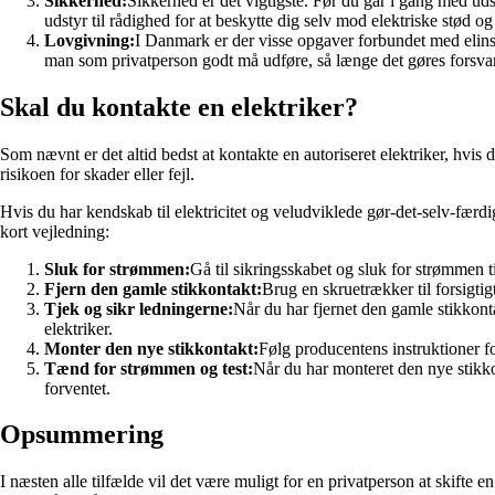
Sikkerhed:
Sikkerhed er det vigtigste. Før du går i gang med uds
udstyr til rådighed for at beskytte dig selv mod elektriske stød og
Lovgivning:
I Danmark er der visse opgaver forbundet med elinsta
man som privatperson godt må udføre, så længe det gøres forsvar
Skal du kontakte en elektriker?
Som nævnt er det altid bedst at kontakte en autoriseret elektriker, hvis 
risikoen for skader eller fejl.
Hvis du har kendskab til elektricitet og veludviklede gør-det-selv-færdi
kort vejledning:
Sluk for strømmen:
Gå til sikringsskabet og sluk for strømmen 
Fjern den gamle stikkontakt:
Brug en skruetrækker til forsigti
Tjek og sikr ledningerne:
Når du har fjernet den gamle stikkontak
elektriker.
Monter den nye stikkontakt:
Følg producentens instruktioner fo
Tænd for strømmen og test:
Når du har monteret den nye stikkon
forventet.
Opsummering
I næsten alle tilfælde vil det være muligt for en privatperson at skift