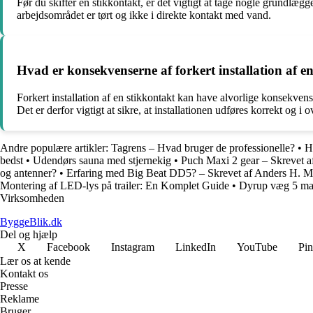
Før du skifter en stikkontakt, er det vigtigt at tage nogle grundlæg
arbejdsområdet er tørt og ikke i direkte kontakt med vand.
Hvad er konsekvenserne af forkert installation af e
Forkert installation af en stikkontakt kan have alvorlige konsekvense
Det er derfor vigtigt at sikre, at installationen udføres korrekt og
Andre populære artikler:
Tagrens – Hvad bruger de professionelle?
•
H
bedst
•
Udendørs sauna med stjernekig
•
Puch Maxi 2 gear – Skrevet a
og antenner?
•
Erfaring med Big Beat DD5? – Skrevet af Anders H. M
Montering af LED-lys på trailer: En Komplet Guide
•
Dyrup væg 5 mat
Virksomheden
ByggeBlik.dk
Del og hjælp
X
Facebook
Instagram
LinkedIn
YouTube
Pin
Lær os at kende
Kontakt os
Presse
Reklame
Bruger