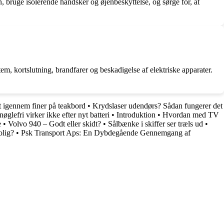
n, bruge isolerende handsker og øjenbeskyttelse, og sørge for, at
tem, kortslutning, brandfarer og beskadigelse af elektriske apparater.
t igennem finer på teakbord
•
Krydslaser udendørs? Sådan fungerer det
øglefri virker ikke efter nyt batteri
•
Introduktion
•
Hvordan med TV
e
•
Volvo 940 – Godt eller skidt?
•
Sålbænke i skiffer ser træls ud
•
olig?
•
Psk Transport Aps: En Dybdegående Gennemgang af