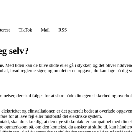
terest
TikTok
Mail
RSS
eg selv?
mme. Med tiden kan de blive slidte eller gå i stykker, og det bliver nødv
ud af, hvad reglerne siger, og om det er en opgave, du kan tage på dig se
mmelser, der skal følges for at sikre både din egen sikkerhed og overhold
lektricitet og elinstallationer, er det generelt bedst at overlade opgaven t
are for at lave fejl eller misforstå det elektriske system.
ntakt, skal du sikre dig, at den nye stikkontakt er kompatibel med din ek
være opmærksom på, om den kontekst, du ønsker at skifte til, kan håndter