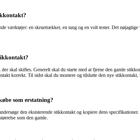
tikkontakt?
ende værktøjer: en skruetrækker, en tang og en volt tester. Det nøjagtige
stikkontakt?
 der skal skiftes. Generelt skal du starte med at fjerne den gamle stikko
takt korrekt. Til sidst skal du montere og tilslutte den nye stikkontakt, f
 købe som erstatning?
t undersøge den eksisterende stikkontakt og kopiere dens specifikationer.
 størrelse som den gamle.