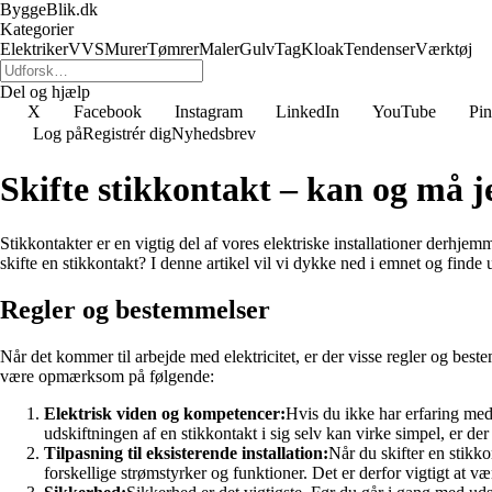
ByggeBlik.dk
Kategorier
Elektriker
VVS
Murer
Tømrer
Maler
Gulv
Tag
Kloak
Tendenser
Værktøj
Del og hjælp
X
Facebook
Instagram
LinkedIn
YouTube
Pin
Log på
Registrér dig
Nyhedsbrev
Skifte stikkontakt – kan og må j
Stikkontakter er en vigtig del af vores elektriske installationer derhje
skifte en stikkontakt? I denne artikel vil vi dykke ned i emnet og finde 
Regler og bestemmelser
Når det kommer til arbejde med elektricitet, er der visse regler og beste
være opmærksom på følgende:
Elektrisk viden og kompetencer:
Hvis du ikke har erfaring med e
udskiftningen af en stikkontakt i sig selv kan virke simpel, er der f
Tilpasning til eksisterende installation:
Når du skifter en stikko
forskellige strømstyrker og funktioner. Det er derfor vigtigt at 