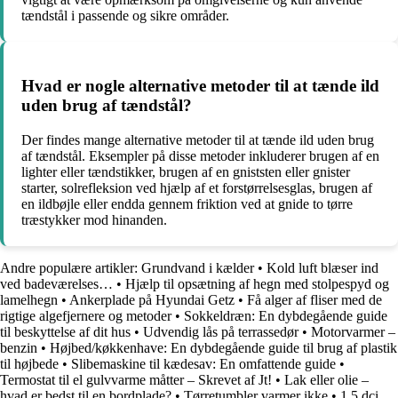
tændstål i passende og sikre områder.
Hvad er nogle alternative metoder til at tænde ild
uden brug af tændstål?
Der findes mange alternative metoder til at tænde ild uden brug
af tændstål. Eksempler på disse metoder inkluderer brugen af en
lighter eller tændstikker, brugen af en gniststen eller gnister
starter, solrefleksion ved hjælp af et forstørrelsesglas, brugen af
en ildbøjle eller endda gennem friktion ved at gnide to tørre
træstykker mod hinanden.
Andre populære artikler:
Grundvand i kælder
•
Kold luft blæser ind
ved badeværelses…
•
Hjælp til opsætning af hegn med stolpespyd og
lamelhegn
•
Ankerplade på Hyundai Getz
•
Få alger af fliser med de
rigtige algefjernere og metoder
•
Sokkeldræn: En dybdegående guide
til beskyttelse af dit hus
•
Udvendig lås på terrassedør
•
Motorvarmer –
benzin
•
Højbed/køkkenhave: En dybdegående guide til brug af plastik
til højbede
•
Slibemaskine til kædesav: En omfattende guide
•
Termostat til el gulvvarme måtter – Skrevet af Jt!
•
Lak eller olie –
hvad er bedst til en bordplade?
•
Tørretumbler varmer ikke
•
1,5 dci