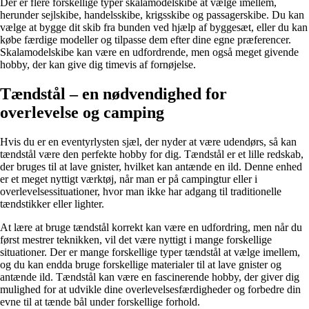
Der er flere forskellige typer skalamodelskibe at vælge imellem,
herunder sejlskibe, handelsskibe, krigsskibe og passagerskibe. Du kan
vælge at bygge dit skib fra bunden ved hjælp af byggesæt, eller du kan
købe færdige modeller og tilpasse dem efter dine egne præferencer.
Skalamodelskibe kan være en udfordrende, men også meget givende
hobby, der kan give dig timevis af fornøjelse.
Tændstål – en nødvendighed for
overlevelse og camping
Hvis du er en eventyrlysten sjæl, der nyder at være udendørs, så kan
tændstål være den perfekte hobby for dig. Tændstål er et lille redskab,
der bruges til at lave gnister, hvilket kan antænde en ild. Denne enhed
er et meget nyttigt værktøj, når man er på campingtur eller i
overlevelsessituationer, hvor man ikke har adgang til traditionelle
tændstikker eller lighter.
At lære at bruge tændstål korrekt kan være en udfordring, men når du
først mestrer teknikken, vil det være nyttigt i mange forskellige
situationer. Der er mange forskellige typer tændstål at vælge imellem,
og du kan endda bruge forskellige materialer til at lave gnister og
antænde ild. Tændstål kan være en fascinerende hobby, der giver dig
mulighed for at udvikle dine overlevelsesfærdigheder og forbedre din
evne til at tænde bål under forskellige forhold.