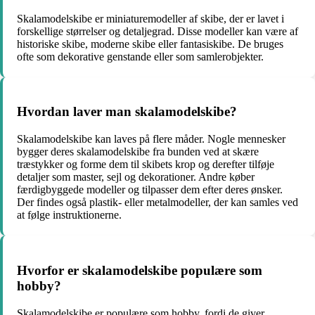
Skalamodelskibe er miniaturemodeller af skibe, der er lavet i
forskellige størrelser og detaljegrad. Disse modeller kan være af
historiske skibe, moderne skibe eller fantasiskibe. De bruges
ofte som dekorative genstande eller som samlerobjekter.
Hvordan laver man skalamodelskibe?
Skalamodelskibe kan laves på flere måder. Nogle mennesker
bygger deres skalamodelskibe fra bunden ved at skære
træstykker og forme dem til skibets krop og derefter tilføje
detaljer som master, sejl og dekorationer. Andre køber
færdigbyggede modeller og tilpasser dem efter deres ønsker.
Der findes også plastik- eller metalmodeller, der kan samles ved
at følge instruktionerne.
Hvorfor er skalamodelskibe populære som
hobby?
Skalamodelskibe er populære som hobby, fordi de giver